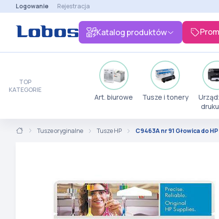
Logowanie
Rejestracja
Prom
Katalog produktów
TOP
KATEGORIE
Art. biurowe
Tusze i tonery
Urząd
druku
Tusze oryginalne
Tusze HP
C9463A nr 91 Głowica do HP 