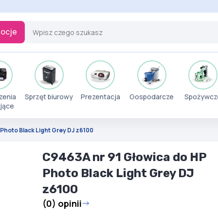
ocje
zenia
Sprzęt biurowy
Prezentacja
Gospodarcze
Spożywcz
jące
Photo Black Light Grey DJ z6100
C9463A nr 91 Głowica do HP
Photo Black Light Grey DJ
z6100
(0) opinii