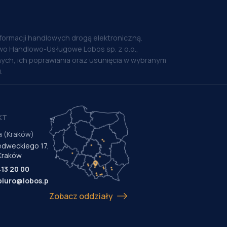
nformacji handlowych drogą elektroniczną.
o Handlowo-Usługowe Lobos sp. z o.o.,
ych, ich poprawiania oraz usunięcia w wybranym
.
KT
a (Kraków)
Medweckiego 17,
Kraków
413 20 00
biuro@lobos.pl
Zobacz oddziały