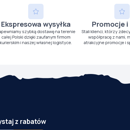
Ekspresowa wysyłka
Promocje i
apewniamy szybką dostawę na terenie
Stali klienci, którzy zdec
całej Polski dzięki zaufanym firmom
współpracę z nami, m
kurierskim i naszej własnej logistyce.
atrakcyjne promocje i s
ystaj z rabatów