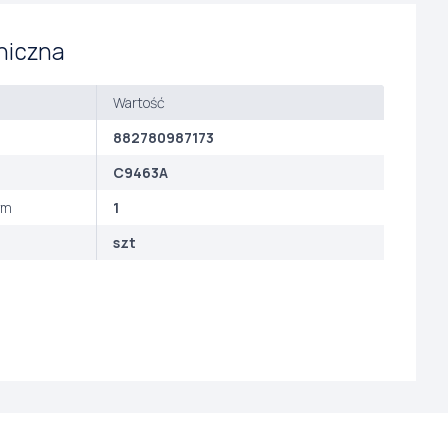
niczna
Wartość
882780987173
C9463A
ym
1
szt