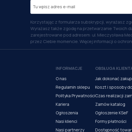
Korzystając z formularza subskrypcji, wyrażasz zg
Wyrażasz także zgodę na przetwarzanie Twoich d
zarejestrowane pod adresem: ul. Mieczysława Med
przez Ciebie momencie. Więcej informacji o ochro
INFORMACJE
OBSŁUGA KLIENT
O nas
Jak dokonać zaku
Regulamin sklepu
Koszt i sposoby d
Polityka Prywatności
Czas realizacji za
Kariera
Zamów katalog
Ogłoszenia
Ogłoszenie KSeF
Nasi klienci
Formy płatności
Nasi partnerzy
Dostępność towa