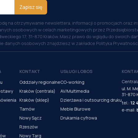
Zapisz się
odę na otrzymywanie newslettera, informacji o promocjach oraz i
anych osobowych w celach marketingowych przez Przedsiębiorstw
weckiego 17, 31-870 Kraków. Masz prawo do wglądu do swoich dan
nie danych osobowych znajdziesz w zakładce Polityka Prywatności
A
KONTAKT
USŁUGI LOBOS
KONTA
Central
pu
Oddziały regionalne
CO-working
ul. M. 
ostawy
Kraków (centrala)
AV/Multimedia
31-870 
mówienia
Kraków (sklep)
Dzierżawa i outsourcing druku
tel.:
12 
Tarnów
Meble Biurowe
e-mail:
Nowy Sącz
Drukarnia cyfrowa
Rzeszów
rów
Nowy Targ