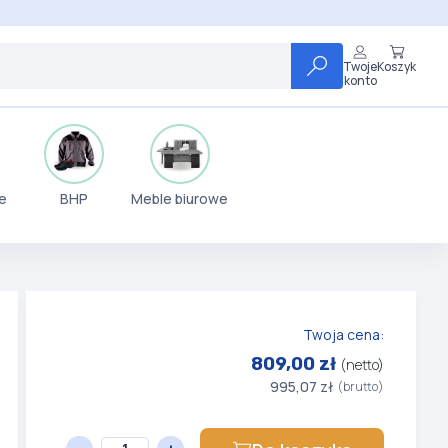
Twoje
Koszyk
konto
e
BHP
Meble biurowe
Twoja cena:
809,00 zł
(netto)
995,07 zł
(brutto)