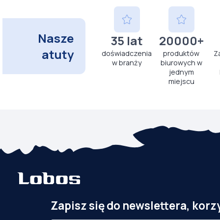
Nasze
35 lat
20000+
atuty
doświadczenia
produktów
Z
w branży
biurowych w
jednym
miejscu
Zapisz się do newslettera, korz