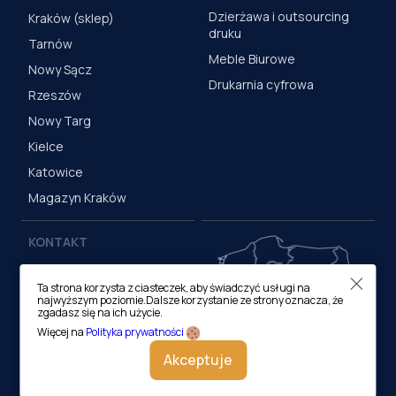
Dzierżawa i outsourcing
Kraków (sklep)
druku
Tarnów
Meble Biurowe
Nowy Sącz
Drukarnia cyfrowa
Rzeszów
Nowy Targ
Kielce
Katowice
Magazyn Kraków
KONTAKT
Centrala (Kraków)
Ta strona korzysta z ciasteczek, aby świadczyć usługi na
ul. M. Medweckiego 17, 31-
najwyższym poziomie.Dalsze korzystanie ze strony oznacza, że
870 Kraków
zgadasz się na ich użycie.
tel.:
12 413 20 00
Więcej na
Polityka prywatności
e-mail:
biuro@lobos.pl
Akceptuje
Zobacz oddziały