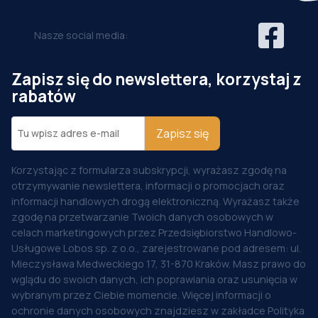
Nasze social media:
Zapisz się do newslettera, korzystaj z
rabatów
Zapisz się
Korzystając z formularza subskrypcji, wyrażasz zgodę na
otrzymywanie newslettera, informacji o promocjach oraz
informacji handlowych drogą elektroniczną. Wyrażasz także
zgodę na przetwarzanie Twoich danych osobowych w
celach marketingowych przez Przedsiębiorstwo Handlowo-
Usługowe Lobos sp. z o.o., zarejestrowane pod adresem: ul.
Mieczysława Medweckiego 17, 31-870 Kraków. Masz prawo do
wglądu do swoich danych, ich poprawiania oraz usunięcia w
wybranym przez Ciebie momencie. Więcej informacji o
ochronie danych osobowych znajdziesz w zakładce Polityka