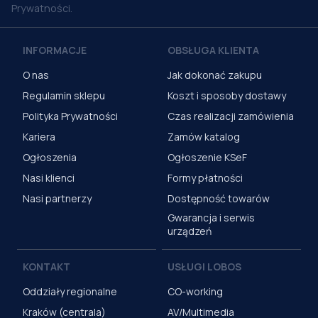
Prywatności.
INFORMACJE
OBSŁUGA KLIENTA
O nas
Jak dokonać zakupu
Regulamin sklepu
Koszt i sposoby dostawy
Polityka Prywatności
Czas realizacji zamówienia
Kariera
Zamów katalog
Ogłoszenia
Ogłoszenie KSeF
Nasi klienci
Formy płatności
Nasi partnerzy
Dostępność towarów
Gwarancja i serwis
urządzeń
KONTAKT
USŁUGI LOBOS
Oddziały regionalne
CO-working
Kraków (centrala)
AV/Multimedia