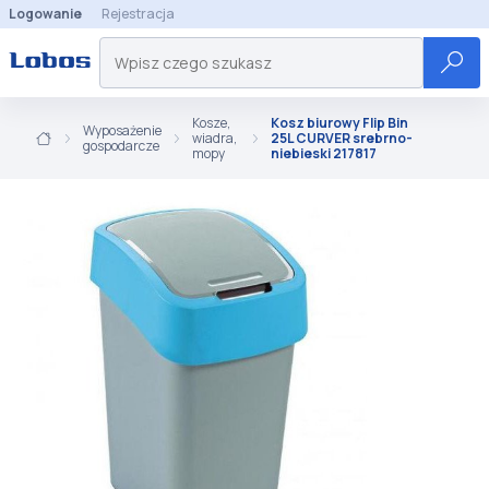
Logowanie
Rejestracja
Kosze,
Kosz biurowy Flip Bin
Wyposażenie
wiadra,
25L CURVER srebrno-
gospodarcze
mopy
niebieski 217817