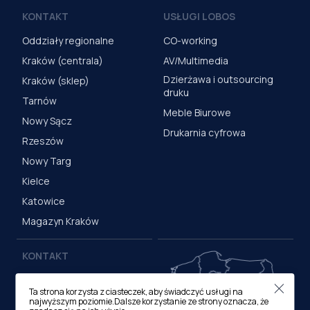
KONTAKT
USŁUGI LOBOS
Oddziały regionalne
CO-working
Kraków (centrala)
AV/Multimedia
Dzierżawa i outsourcing
Kraków (sklep)
druku
Tarnów
Meble Biurowe
Nowy Sącz
Drukarnia cyfrowa
Rzeszów
Nowy Targ
Kielce
Katowice
Magazyn Kraków
KONTAKT
Centrala (Kraków)
Ta strona korzysta z ciasteczek, aby świadczyć usługi na
ul. M. Medweckiego 17, 31-
najwyższym poziomie.Dalsze korzystanie ze strony oznacza, że
870 Kraków