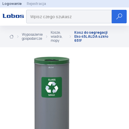
Logowanie
Rejestracja
Kosze,
Kosz do segregacji
Wyposażenie
wiadra,
Eko 45L ALDA szkło
gospodarcze
mopy
651F