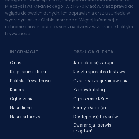
Mieczysława Medweckiego 17, 31-870 Kraków. Masz prawo do
wglądu do swoich danych, ich poprawiania oraz usunięcia w
wybranym przez Ciebie momencie. Więcej informacji o
ochronie danych osobowych znajdziesz w zakładce Polityka
Prywatności.
INFORMACJE
OBSŁUGA KLIENTA
O nas
Jak dokonać zakupu
Regulamin sklepu
Koszt i sposoby dostawy
Polityka Prywatności
Czas realizacji zamówienia
Kariera
Zamów katalog
Ogłoszenia
Ogłoszenie KSeF
Nasi klienci
Formy płatności
Nasi partnerzy
Dostępność towarów
Gwarancja i serwis
urządzeń