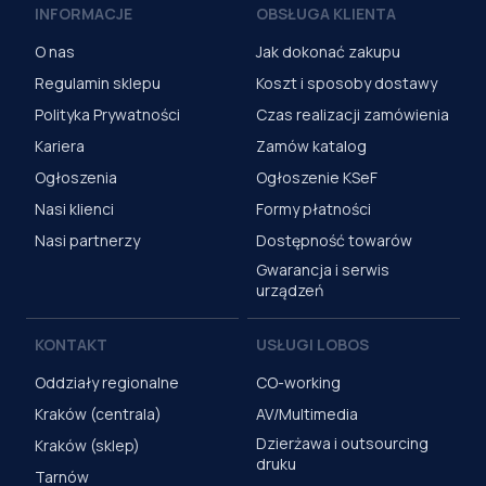
INFORMACJE
OBSŁUGA KLIENTA
O nas
Jak dokonać zakupu
Regulamin sklepu
Koszt i sposoby dostawy
Polityka Prywatności
Czas realizacji zamówienia
Kariera
Zamów katalog
Ogłoszenia
Ogłoszenie KSeF
Nasi klienci
Formy płatności
Nasi partnerzy
Dostępność towarów
Gwarancja i serwis
urządzeń
KONTAKT
USŁUGI LOBOS
Oddziały regionalne
CO-working
Kraków (centrala)
AV/Multimedia
Dzierżawa i outsourcing
Kraków (sklep)
druku
Tarnów