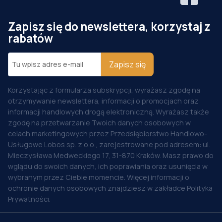
Zapisz się do newslettera, korzystaj z
rabatów
Zapisz się
Korzystając z formularza subskrypcji, wyrażasz zgodę na
otrzymywanie newslettera, informacji o promocjach oraz
informacji handlowych drogą elektroniczną. Wyrażasz także
zgodę na przetwarzanie Twoich danych osobowych w
celach marketingowych przez Przedsiębiorstwo Handlowo-
Usługowe Lobos sp. z o.o., zarejestrowane pod adresem: ul.
Mieczysława Medweckiego 17, 31-870 Kraków. Masz prawo do
wglądu do swoich danych, ich poprawiania oraz usunięcia w
wybranym przez Ciebie momencie. Więcej informacji o
ochronie danych osobowych znajdziesz w zakładce Polityka
Prywatności.