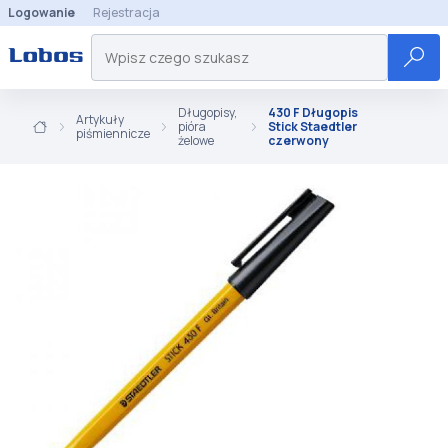
Logowanie
Rejestracja
Długopisy,
430 F Długopis
Artykuły
pióra
Stick Staedtler
piśmiennicze
żelowe
czerwony