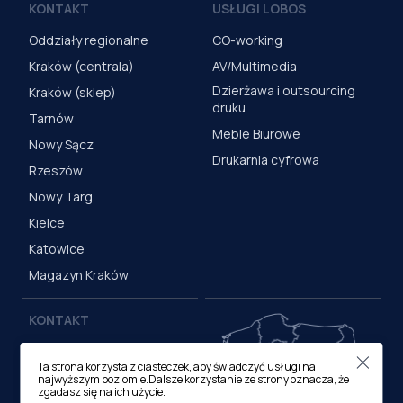
KONTAKT
USŁUGI LOBOS
Oddziały regionalne
CO-working
Kraków (centrala)
AV/Multimedia
Dzierżawa i outsourcing
Kraków (sklep)
druku
Tarnów
Meble Biurowe
Nowy Sącz
Drukarnia cyfrowa
Rzeszów
Nowy Targ
Kielce
Katowice
Magazyn Kraków
KONTAKT
Centrala (Kraków)
Ta strona korzysta z ciasteczek, aby świadczyć usługi na
ul. M. Medweckiego 17, 31-
najwyższym poziomie.Dalsze korzystanie ze strony oznacza, że
870 Kraków
zgadasz się na ich użycie.