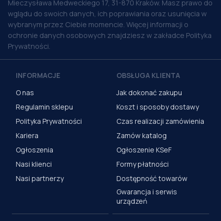
Mieczysława Medweckiego 17, 31-870 Kraków. Masz prawo do
wglądu do swoich danych, ich poprawiania oraz usunięcia w
wybranym przez Ciebie momencie. Więcej informacji o
ochronie danych osobowych znajdziesz w zakładce Polityka
Prywatności.
INFORMACJE
OBSŁUGA KLIENTA
O nas
Jak dokonać zakupu
Regulamin sklepu
Koszt i sposoby dostawy
Polityka Prywatności
Czas realizacji zamówienia
Kariera
Zamów katalog
Ogłoszenia
Ogłoszenie KSeF
Nasi klienci
Formy płatności
Nasi partnerzy
Dostępność towarów
Gwarancja i serwis
urządzeń