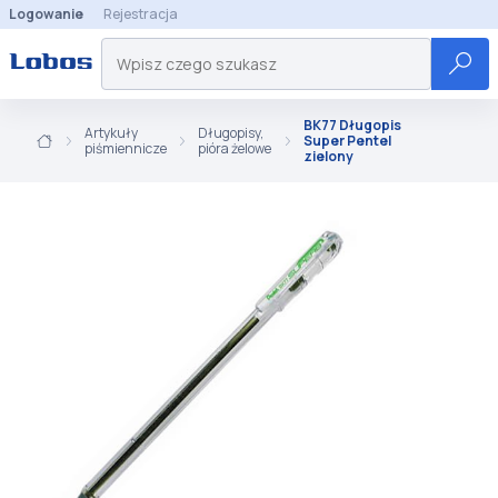
Logowanie
Rejestracja
BK77 Długopis
Artykuły
Długopisy,
Super Pentel
piśmiennicze
pióra żelowe
zielony