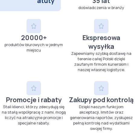
atuty
35 lat
doświadczenia w branży
20000+
Ekspresowa
produktów biurowych w jednym
wysyłka
miejscu
Zapewniamy szybką dostawę na
terenie całej Polski dzięki
zaufanym firmom kurierskim i
naszej własnej logistyce.
Promocje i rabaty
Zakupy pod kontrolą
Stali klienci, którzy zdecydują się
Dzięki naszym funkcjom
na stałą współpracę z nami, mogą
akceptacji, limitów oraz
liczyć na atrakcyjne promocje i
generowania raportów, zyskujesz
specjalne rabaty.
pełną kontrolę nad wydatkami
swojej firmy.