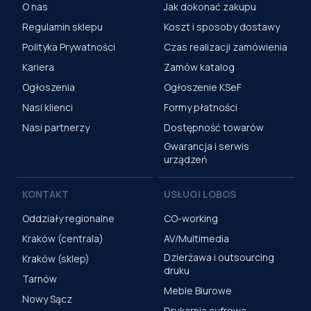
O nas
Jak dokonać zakupu
Regulamin sklepu
Koszt i sposoby dostawy
Polityka Prywatności
Czas realizacji zamówienia
Kariera
Zamów katalog
Ogłoszenia
Ogłoszenie KSeF
Nasi klienci
Formy płatności
Nasi partnerzy
Dostępność towarów
Gwarancja i serwis
urządzeń
KONTAKT
USŁUGI LOBOS
Oddziały regionalne
CO-working
Kraków (centrala)
AV/Multimedia
Dzierżawa i outsourcing
Kraków (sklep)
druku
Tarnów
Meble Biurowe
Nowy Sącz
Drukarnia cyfrowa