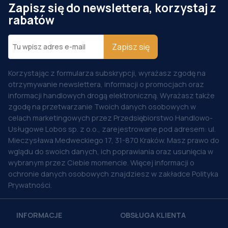
Zapisz się do newslettera, korzystaj z
rabatów
Zapisz się
Korzystając z formularza subskrypcji, wyrażasz zgodę na
otrzymywanie newslettera, informacji o promocjach oraz
informacji handlowych drogą elektroniczną. Wyrażasz także
zgodę na przetwarzanie Twoich danych osobowych w
celach marketingowych przez Przedsiębiorstwo Handlowo-
Usługowe Lobos sp. z o.o., zarejestrowane pod adresem: ul.
Mieczysława Medweckiego 17, 31-870 Kraków. Masz prawo do
wglądu do swoich danych, ich poprawiania oraz usunięcia w
wybranym przez Ciebie momencie. Więcej informacji o
ochronie danych osobowych znajdziesz w zakładce Polityka
Prywatności.
INFORMACJE
OBSŁUGA KLIENTA