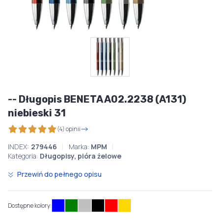
-- Długopis BENETA A02.2238 (A131)
niebieski 31
(4) opinii
INDEX:
279446
Marka:
MPM
Kategoria:
Długopisy, pióra żelowe
Przewiń do pełnego opisu
Dostępne kolory: