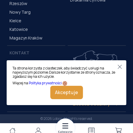
Rzeszów
Nowy Targ
Kielce
Katowice
Magazyn Kraków
KONTAKT
Centrala (Kraków)
Ta strona korzysta z ciasteczek, aby świadczyć usługi na
ul. M. Medweckiego 17, 31-
najwyższym poziomie.Dalsze korzystanie ze strony oznacza, że
870 Kraków
zgadasz się na ich użycie.
tel.:
12 413 20 00
Więcej na
Polityka prywatności
e-mail:
biuro@lobos.pl
Akceptuje
Zobacz oddziały
© 2026 Lobos. All rights reserved.
Kategorie