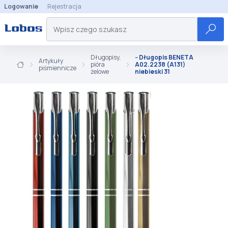
Logowanie
Rejestracja
Długopisy,
-- Długopis BENETA
Artykuły
pióra
A02.2238 (A131)
piśmiennicze
żelowe
niebieski 31