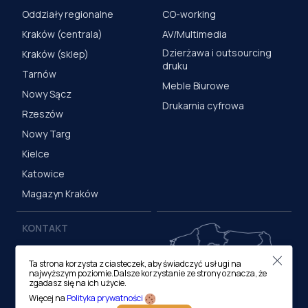
Oddziały regionalne
CO-working
Kraków (centrala)
AV/Multimedia
Dzierżawa i outsourcing
Kraków (sklep)
druku
Tarnów
Meble Biurowe
Nowy Sącz
Drukarnia cyfrowa
Rzeszów
Nowy Targ
Kielce
Katowice
Magazyn Kraków
KONTAKT
Centrala (Kraków)
Ta strona korzysta z ciasteczek, aby świadczyć usługi na
ul. M. Medweckiego 17, 31-
najwyższym poziomie.Dalsze korzystanie ze strony oznacza, że
870 Kraków
zgadasz się na ich użycie.
tel.:
12 413 20 00
Więcej na
Polityka prywatności