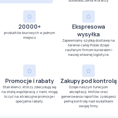
doświadczenia w branży
20000+
Ekspresowa
produktów biurowych w jednym
wysyłka
miejscu
Zapewniamy szybką dostawę na
terenie całej Polski dzięki
zaufanym firmom kurierskim i
naszej własnej logistyce.
Promocje i rabaty
Zakupy pod kontrolą
Stali klienci, którzy zdecydują się
Dzięki naszym funkcjom
na stałą współpracę z nami, mogą
akceptacji, limitów oraz
liczyć na atrakcyjne promocje i
generowania raportów, zyskujesz
specjalne rabaty.
pełną kontrolę nad wydatkami
swojej firmy.