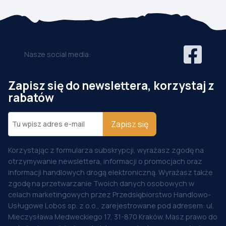
Nasze social media:
Zapisz się do newslettera, korzystaj z
rabatów
Zapisz się
Korzystając z formularza subskrypcji, wyrażasz zgodę na
otrzymywanie newslettera, informacji o promocjach oraz
informacji handlowych drogą elektroniczną. Wyrażasz także
zgodę na przetwarzanie Twoich danych osobowych w
celach marketingowych przez Przedsiębiorstwo Handlowo-
Usługowe Lobos sp. z o.o., zarejestrowane pod adresem: ul.
Mieczysława Medweckiego 17, 31-870 Kraków. Masz prawo do