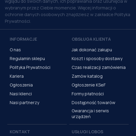
wglądu do swoich danych, ich poprawiania oraz usunięcia w
wybranym przez Ciebie momencie. Więcej informacji o
ochronie danych osobowych znajdziesz w zakładce Polityka
Prywatności.
INFORMACJE
OBSŁUGA KLIENTA
O nas
Jak dokonać zakupu
Regulamin sklepu
Koszt i sposoby dostawy
Polityka Prywatności
Czas realizacji zamówienia
Kariera
Zamów katalog
Ogłoszenia
Ogłoszenie KSeF
Nasi klienci
Formy płatności
Nasi partnerzy
Dostępność towarów
Gwarancja i serwis
urządzeń
KONTAKT
USŁUGI LOBOS