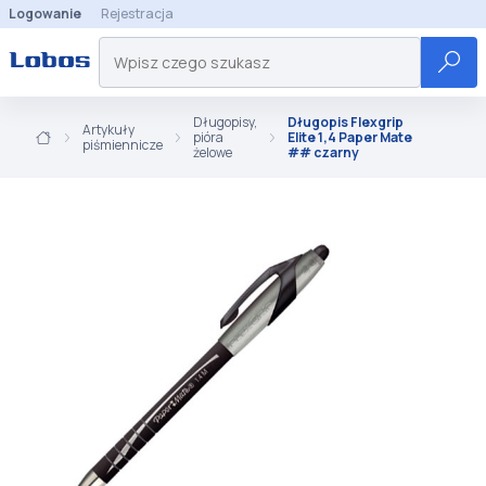
Logowanie
Rejestracja
Długopisy,
Długopis Flexgrip
Artykuły
pióra
Elite 1,4 Paper Mate
piśmiennicze
żelowe
## czarny