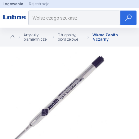
Logowanie
Rejestracja
Artykuły
Długopisy,
Wkład Zenith
piśmiennicze
pióra żelowe
4 czarny