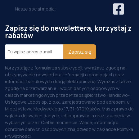
Nasze social media:
Zapisz się do newslettera, korzystaj z
rabatów
Zapisz się
Korzystając z formularza subskrypcji, wyrażasz zgodę na
otrzymywanie newslettera, informacji o promocjach oraz
informacji handlowych drogą elektroniczną. Wyrażasz także
zgodę na przetwarzanie Twoich danych osobowych w
celach marketingowych przez Przedsiębiorstwo Handlowo-
Usługowe Lobos sp. z o.o., zarejestrowane pod adresem: ul.
Mieczysława Medweckiego 17, 31-870 Kraków. Masz prawo do
wglądu do swoich danych, ich poprawiania oraz usunięcia w
wybranym przez Ciebie momencie. Więcej informacji o
ochronie danych osobowych znajdziesz w zakładce Polityka
Prywatności.