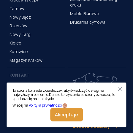
druku
Tarnów
Meble Biurowe
Nowy Sącz
Drukarnia cyfrowa
Rzeszów
Nowy Targ
Kielce
Katowice
Magazyn Kraków
KONTAKT
Centrala (Kraków)
Ta strona korzysta z ciasteczek, aby świadczyć usługi na
ul. M. Medweckiego 17, 31-
najwyższym poziomie.Dalsze korzystanie ze strony oznacza, że
870 Kraków
zgadasz się na ich użycie.
tel.:
12 413 20 00
Więcej na
Polityka prywatności
e-mail:
biuro@lobos.pl
Akceptuje
Zobacz oddziały