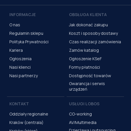
INFORMACJE
OBSŁUGA KLIENTA
O nas
Jak dokonać zakupu
Regulamin sklepu
Koszt i sposoby dostawy
Polityka Prywatności
Czas realizacji zamówienia
Kariera
Zamów katalog
Ogłoszenia
Ogłoszenie KSeF
Nasi klienci
Formy płatności
Nasi partnerzy
Dostępność towarów
Gwarancja i serwis
urządzeń
KONTAKT
USŁUGI LOBOS
Oddziały regionalne
CO-working
Kraków (centrala)
AV/Multimedia
Dzierżawa i outsourcing
Kraków (sklep)