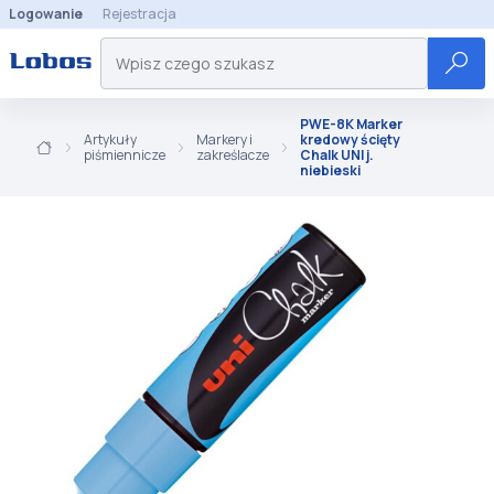
Logowanie
Rejestracja
PWE-8K Marker
Artykuły
Markery i
kredowy ścięty
piśmiennicze
zakreślacze
Chalk UNI j.
niebieski