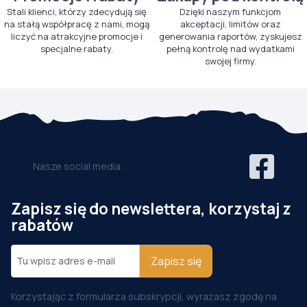
Stali klienci, którzy zdecydują się
Dzięki naszym funkcjom
na stałą współpracę z nami, mogą
akceptacji, limitów oraz
liczyć na atrakcyjne promocje i
generowania raportów, zyskujesz
specjalne rabaty.
pełną kontrolę nad wydatkami
swojej firmy.
Nasze social media:
Zapisz się do newslettera, korzystaj z
rabatów
Zapisz się
Korzystając z formularza subskrypcji, wyrażasz zgodę na