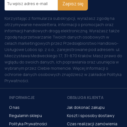
Zapisz się
Korzystając z formularza subskrypcji, wyrażasz zgodę na
otrzymywanie newslettera, informacji o promocjach oraz
informacji handlowych drogą elektroniczną. Wyrażasz także
zgodę na przetwarzanie Twoich danych osobowych w
celach marketingowych przez Przedsiębiorstwo Handlowo-
Usługowe Lobos sp. z o.o., zarejestrowane pod adresem: ul.
Mieczysława Medweckiego 17, 31-870 Kraków. Masz prawo do
wglądu do swoich danych, ich poprawiania oraz usunięcia w
wybranym przez Ciebie momencie. Więcej informacji o
ochronie danych osobowych znajdziesz w zakładce Polityka
Prywatności.
INFORMACJE
OBSŁUGA KLIENTA
O nas
Jak dokonać zakupu
Regulamin sklepu
Koszt i sposoby dostawy
Polityka Prywatności
Czas realizacji zamówienia