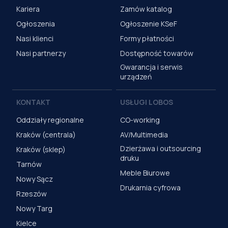
Kariera
Zamów katalog
Ogłoszenia
Ogłoszenie KSeF
Nasi klienci
Formy płatności
Nasi partnerzy
Dostępność towarów
Gwarancja i serwis
urządzeń
KONTAKT
USŁUGI LOBOS
Oddziały regionalne
CO-working
Kraków (centrala)
AV/Multimedia
Dzierżawa i outsourcing
Kraków (sklep)
druku
Tarnów
Meble Biurowe
Nowy Sącz
Drukarnia cyfrowa
Rzeszów
Nowy Targ
Kielce