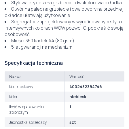
Stylowa etykieta na grzbiecie i dwukolorowa okładka
Otwór na palec na grzbiecie i dwa otwory na przedniej
okładce ułatwiają użytkowanie
Segregator zaprojektowany w wyrafinowanym stylu i
intensywnych kolorach WOW pozwoli Ci podkreślić swoją
osobowość
Mieści 350 kartek A4 (80 gsm)
5 lat gwarancji na mechanizm
Specyfikacja techniczna
Nazwa
Wartość
Kod kreskowy
4002432394746
Kolor
niebieski
Ilość w opakowaniu
1
zbiorczym
Jednostka sprzedaży
szt