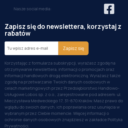
Nasze social media:
Zapisz się do newslettera, korzystaj z
rabatów
Zapisz się
Korzystając z formularza subskrypcji, wyrażasz zgodę na
otrzymywanie newslettera, informacji o promocjach oraz
informacji handlowych drogą elektroniczną. Wyrażasz także
zgodę na przetwarzanie Twoich danych osobowych w
celach marketingowych przez Przedsiębiorstwo Handlowo-
Usługowe Lobos sp. z o.o., zarejestrowane pod adresem: ul.
Mieczysława Medweckiego 17, 31-870 Kraków. Masz prawo do
wglądu do swoich danych, ich poprawiania oraz usunięcia w
wybranym przez Ciebie momencie. Więcej informacji o
ochronie danych osobowych znajdziesz w zakładce Polityka
Prywatności.