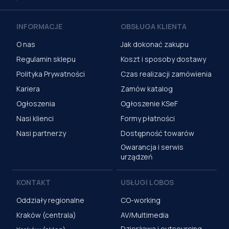
INFORMACJE
OBSŁUGA KLIENTA
O nas
Jak dokonać zakupu
Regulamin sklepu
Koszt i sposoby dostawy
Polityka Prywatności
Czas realizacji zamówienia
Kariera
Zamów katalog
Ogłoszenia
Ogłoszenie KSeF
Nasi klienci
Formy płatności
Nasi partnerzy
Dostępność towarów
Gwarancja i serwis
urządzeń
KONTAKT
USŁUGI LOBOS
Oddziały regionalne
CO-working
Kraków (centrala)
AV/Multimedia
Dzierżawa i outsourcing