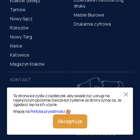
Kraków (sklep)
druku
Tarnów
Meble Biurowe
Nowy Sącz
Drukarnia cyfrowa
Rzeszów
Nowy Targ
Kielce
Katowice
Magazyn Kraków
KONTAKT
Centrala (Kraków)
Ta strona korzysta z ciasteczek, aby świadczyć usługi na
ul. M. Medweckiego 17, 31-
najwyższym poziomie.Dalsze korzystanie ze strony oznacza, że
870 Kraków
zgadasz się na ich użycie.
tel.:
12 413 20 00
Więcej na
Polityka prywatności
e-mail:
biuro@lobos.pl
Akceptuje
Zobacz oddziały