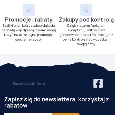
Promocje i rabaty
Zakupy pod kontrolą
Stali klienci, którzy zdecydują się
Dzięki naszym funkcjom
na stałą współpracę z nami, mogą
akceptacji, limitów oraz
liczyć na atrakcyjne promocje i
generowania raportów, zyskujesz
specjalne rabaty.
pełną kontrolę nad wydatkami
swojej firmy.
Nasze social media:
Zapisz się do newslettera, korzystaj z
rabatów