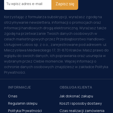
Zapisz się
Korzystając z formularza subskrypcji, wyrażasz zgodę na
otrzymywanie newslettera, informacji o promocjach oraz
informacji handlowych drogą elektroniczną. Wyrażasz także
zgodę na przetwarzanie Twoich danych osobowych w
celach marketingowych przez Przedsiębiorstwo Handlowo-
Usługowe Lobos sp. z o.o., zarejestrowane pod adresem: ul.
Mieczysława Medweckiego 17, 31-870 Kraków. Masz prawo do
wglądu do swoich danych, ich poprawiania oraz usunięcia w
wybranym przez Ciebie momencie. Więcej informacji o
ochronie danych osobowych znajdziesz w zakładce Polityka
Prywatności.
INFORMACJE
OBSŁUGA KLIENTA
O nas
Jak dokonać zakupu
Regulamin sklepu
Koszt i sposoby dostawy
Polityka Prywatności
Czas realizacji zamówienia