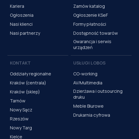
Kariera
Zamów katalog
Ogłoszenia
Ogłoszenie KSeF
Nasi klienci
Formy płatności
Nasi partnerzy
Dostępność towarów
Gwarancja i serwis
urządzeń
KONTAKT
USŁUGI LOBOS
Oddziały regionalne
CO-working
Kraków (centrala)
AV/Multimedia
Dzierżawa i outsourcing
Kraków (sklep)
druku
Tarnów
Meble Biurowe
Nowy Sącz
Drukarnia cyfrowa
Rzeszów
Nowy Targ
Kielce