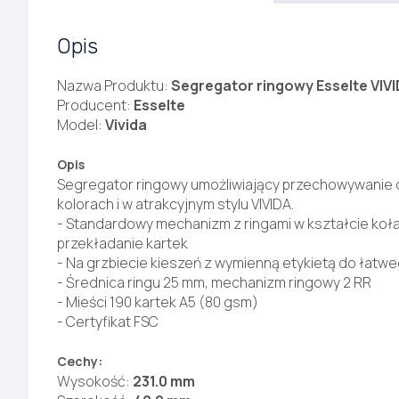
Opis
Nazwa Produktu:
Segregator ringowy Esselte VIVI
Producent:
Esselte
Model:
Vivida
Opis
Segregator ringowy umożliwiający przechowywanie
kolorach i w atrakcyjnym stylu VIVIDA.
- Standardowy mechanizm z ringami w kształcie koł
przekładanie kartek
- Na grzbiecie kieszeń z wymienną etykietą do łatw
- Średnica ringu 25 mm, mechanizm ringowy 2 RR
- Mieści 190 kartek A5 (80 gsm)
- Certyfikat FSC
Cechy:
Wysokość:
231.0 mm