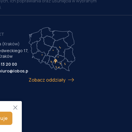
ych, ich poprawiania oraz usunięcia w wybranym
.
KT
a (Kraków)
Medweckiego 17,
Kraków
413 20 00
biuro@lobos.pl
Zobacz oddziały
uje