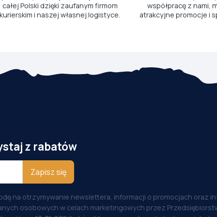
całej Polski dzięki zaufanym firmom
współpracę z nami, m
kurierskim i naszej własnej logistyce.
atrakcyjne promocje i s
ystaj z rabatów
Zapisz się
odę na otrzymywanie newslettera, informacji o promocjach oraz i
anych osobowych w celach marketingowych przez Przedsiębiorstw