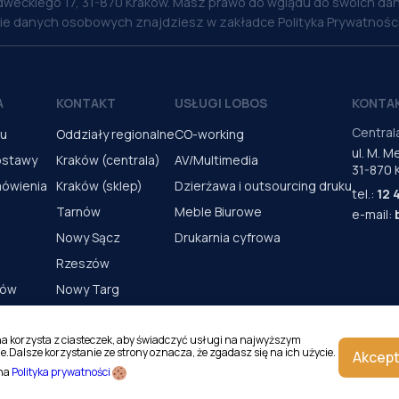
weckiego 17, 31-870 Kraków. Masz prawo do wglądu do swoich dan
nie danych osobowych znajdziesz w zakładce Polityka Prywatności
A
KONTAKT
USŁUGI LOBOS
KONTA
Central
pu
Oddziały regionalne
CO-working
ul. M. 
ostawy
Kraków (centrala)
AV/Multimedia
31-870 
mówienia
Kraków (sklep)
Dzierżawa i outsourcing druku
tel.:
12 
Tarnów
Meble Biurowe
e-mail:
Nowy Sącz
Drukarnia cyfrowa
Rzeszów
rów
Nowy Targ
s urządzeń
Kielce
Katowice
na korzysta z ciasteczek, aby świadczyć usługi na najwyższym
e.Dalsze korzystanie ze strony oznacza, że zgadasz się na ich użycie.
Akcept
Magazyn Kraków
 na
Polityka prywatności