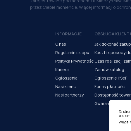
zarejestrowane pod adresem: ul. Mieczysława Med
przez Ciebie momencie. Więcej informacji o ochro
INFORMACJE
OBSŁUGA KLIENT
O nas
Jak dokonać zaku
Regulamin sklepu
Koszt i sposoby d
Polityka Prywatności
Czas realizacji za
Kariera
Zamów katalog
Ogłoszenia
Ogłoszenie KSeF
Nasi klienci
Formy płatności
Nasi partnerzy
Dostępność towa
Gwarancja i serwi
Ta stro
poziomi
Więcej