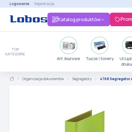
Logowanie
Rejestracja
Prom
Katalog produktów
TOP
KATEGORIE
Art. biurowe
Tusze i tonery
Urząd
druku
Organizacja dokumentów
Segregatory
4768 Segregator A