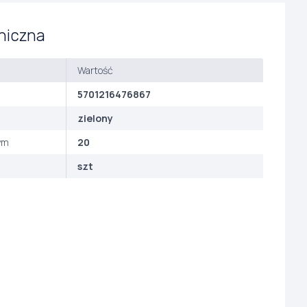
niczna
Wartość
5701216476867
zielony
ym
20
szt