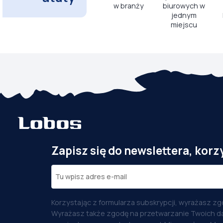
w branży
biurowych w
jednym
miejscu
Zapisz się do newslettera, korz
Korzystając z formularza subskrypcji, wyrażasz zg
Wyrażasz także zgodę na przetwarzanie Twoich d