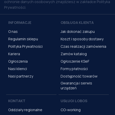
ochronie danych osobowych znajdziesz w zakładce Polityka
Prywatności.
INFORMACJE
OBSŁUGA KLIENTA
O nas
Jak dokonać zakupu
Regulamin sklepu
Koszt i sposoby dostawy
Polityka Prywatności
Czas realizacji zamówienia
Kariera
Zamów katalog
Ogłoszenia
Ogłoszenie KSeF
Nasi klienci
Formy płatności
Nasi partnerzy
Dostępność towarów
Gwarancja i serwis
urządzeń
KONTAKT
USŁUGI LOBOS
Oddziały regionalne
CO-working