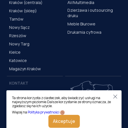
Kraków (centrala)
AV/Multimedia
Dzierżawa i outsourcing
Kraków (sklep)
druku
Tarnów
Meble Biurowe
Nowy Sącz
Drukarnia cyfrowa
Rzeszów
Nowy Targ
Kielce
Katowice
Magazyn Kraków
KONTAKT
Centrala (Kraków)
Ta strona korzysta z ciasteczek, aby świadczyć usługi na
ul. M. Medweckiego 17, 31-
najwyższym poziomie.Dalsze korzystanie ze strony oznacza, że
870 Kraków
zgadasz się na ich użycie.
tel.:
12 413 20 00
Więcej na
Polityka prywatności
e-mail:
biuro@lobos.pl
Akceptuje