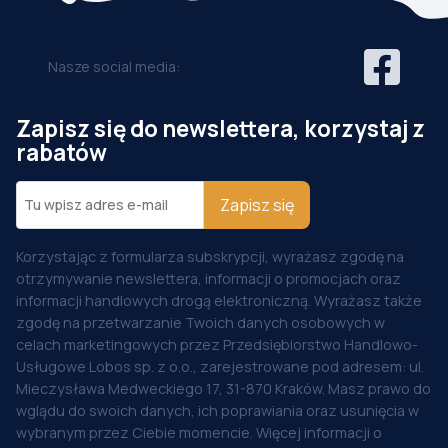
Nasze social media:
Zapisz się do newslettera, korzystaj z
rabatów
Zapisz się
Korzystając z formularza subskrypcji, wyrażasz zgodę na
otrzymywanie newslettera, informacji o promocjach oraz
informacji handlowych drogą elektroniczną. Wyrażasz także
zgodę na przetwarzanie Twoich danych osobowych w
celach marketingowych przez Przedsiębiorstwo Handlowo-
Usługowe Lobos sp. z o.o., zarejestrowane pod adresem: ul.
Mieczysława Medweckiego 17, 31-870 Kraków. Masz prawo do
wglądu do swoich danych, ich poprawiania oraz usunięcia w
wybranym przez Ciebie momencie. Więcej informacji o