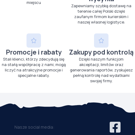
miejscu
Zapewniamy szybką dostawę na
terenie całej Polski dzięki
zaufanym firmom kurierskim i
naszej własnej logistyce.
Promocje i rabaty
Zakupy pod kontrolą
Stali klienci, którzy zdecydują się
Dzięki naszym funkcjom
na stałą współpracę z nami, mogą
akceptacji, limitów oraz
liczyć na atrakcyjne promocje i
generowania raportów, zyskujesz
specjalne rabaty.
pełną kontrolę nad wydatkami
swojej firmy.
Nasze social media: