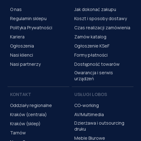
O nas
Jak dokonać zakupu
Regulamin sklepu
Koszt i sposoby dostawy
Polityka Prywatności
Czas realizacji zamówienia
Kariera
Zamów katalog
Ogłoszenia
Ogłoszenie KSeF
Nasi klienci
Formy płatności
Nasi partnerzy
Dostępność towarów
Gwarancja i serwis
urządzeń
KONTAKT
USŁUGI LOBOS
Oddziały regionalne
CO-working
Kraków (centrala)
AV/Multimedia
Dzierżawa i outsourcing
Kraków (sklep)
druku
Tarnów
Meble Biurowe