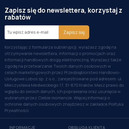
Zapisz się do newslettera, korzystaj z
rabatów
Zapisz się
Korzystając z formularza subskrypcji, wyrażasz zgodę na
otrzymywanie newslettera, informacji o promocjach oraz
informacji handlowych drogą elektroniczną. Wyrażasz także
zgodę na przetwarzanie Twoich danych osobowych w
celach marketingowych przez Przedsiębiorstwo Handlowo-
Usługowe Lobos sp. z o.o., zarejestrowane pod adresem: ul.
Mieczysława Medweckiego 17, 31-870 Kraków. Masz prawo do
wglądu do swoich danych, ich poprawiania oraz usunięcia w
wybranym przez Ciebie momencie. Więcej informacji o
ochronie danych osobowych znajdziesz w zakładce Polityka
Prywatności.
INFORMACJE
OBSŁUGA KLIENTA