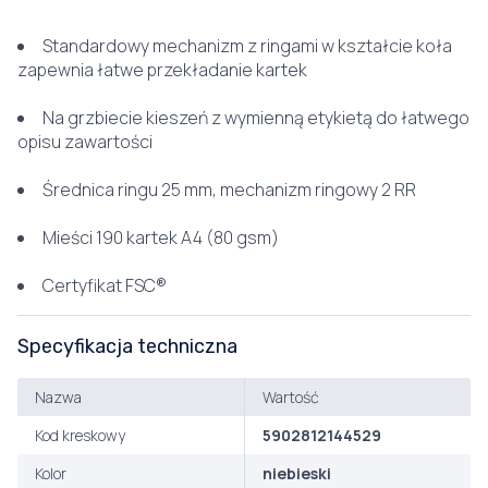
Standardowy mechanizm z ringami w kształcie koła
zapewnia łatwe przekładanie kartek
Na grzbiecie kieszeń z wymienną etykietą do łatwego
opisu zawartości
Średnica ringu 25 mm, mechanizm ringowy 2 RR
Mieści 190 kartek A4 (80 gsm)
Certyfikat FSC®
Specyfikacja techniczna
Nazwa
Wartość
Kod kreskowy
5902812144529
Kolor
niebieski