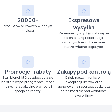
20000+
Ekspresowa
produktów biurowych w jednym
wysyłka
miejscu
Zapewniamy szybką dostawę na
terenie całej Polski dzięki
zaufanym firmom kurierskim i
naszej własnej logistyce.
Promocje i rabaty
Zakupy pod kontrolą
Stali klienci, którzy zdecydują się
Dzięki naszym funkcjom
na stałą współpracę z nami, mogą
akceptacji, limitów oraz
liczyć na atrakcyjne promocje i
generowania raportów, zyskujesz
specjalne rabaty.
pełną kontrolę nad wydatkami
swojej firmy.