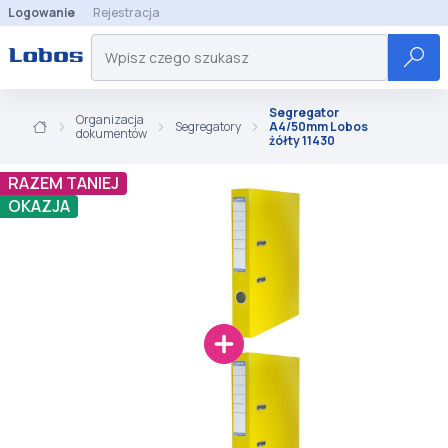
Logowanie
Rejestracja
Segregator
Organizacja
Segregatory
A4/50mm Lobos
dokumentów
żółty 11430
RAZEM TANIEJ
OKAZJA