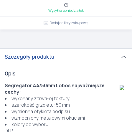
Wysyłka poniedziałek
Dodaj do listy zakupowej
Szczegóły produktu
Opis
Segregator A4/50mm Lobos najważniejsze
cechy:
wykonany z trwałej tektury
szerokość grzbietu: 50 mm
wymienna etykieta podpisu
wzmocniony metalowymi okuciami
kolory do wyboru
DLP