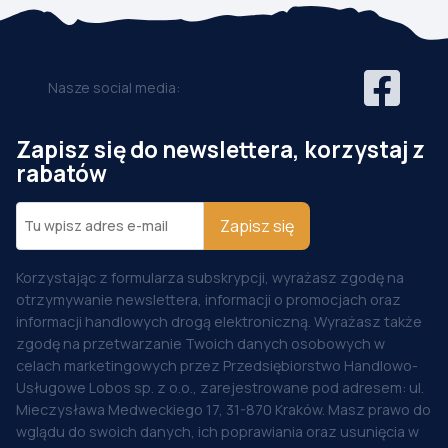
Nasze social media:
Zapisz się do newslettera, korzystaj z
rabatów
Zapisz się
Korzystając z formularza subskrypcji, wyrażasz zgodę na
otrzymywanie newslettera, informacji o promocjach oraz
informacji handlowych drogą elektroniczną. Wyrażasz także
zgodę na przetwarzanie Twoich danych osobowych w
celach marketingowych przez Przedsiębiorstwo Handlowo-
Usługowe Lobos sp. z o.o., zarejestrowane pod adresem: ul.
Mieczysława Medweckiego 17, 31-870 Kraków. Masz prawo do
wglądu do swoich danych, ich poprawiania oraz usunięcia w