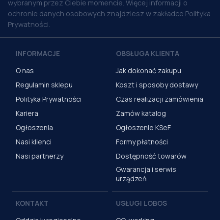
wybranym przez Ciebie momencie. Więcej informacji o
ochronie danych osobowych znajdziesz w zakładce Polityka
Prywatności.
INFORMACJE
OBSŁUGA KLIENTA
O nas
Jak dokonać zakupu
Regulamin sklepu
Koszt i sposoby dostawy
Polityka Prywatności
Czas realizacji zamówienia
Kariera
Zamów katalog
Ogłoszenia
Ogłoszenie KSeF
Nasi klienci
Formy płatności
Nasi partnerzy
Dostępność towarów
Gwarancja i serwis
urządzeń
KONTAKT
USŁUGI LOBOS