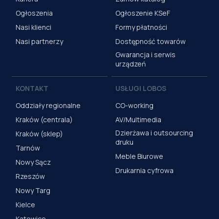
Ogłoszenia
Ogłoszenie KSeF
Nasi klienci
Formy płatności
Nasi partnerzy
Dostępność towarów
Gwarancja i serwis
urządzeń
KONTAKT
USŁUGI LOBOS
Oddziały regionalne
CO-working
Kraków (centrala)
AV/Multimedia
Dzierżawa i outsourcing
Kraków (sklep)
druku
Tarnów
Meble Biurowe
Nowy Sącz
Drukarnia cyfrowa
Rzeszów
Nowy Targ
Kielce
Katowice