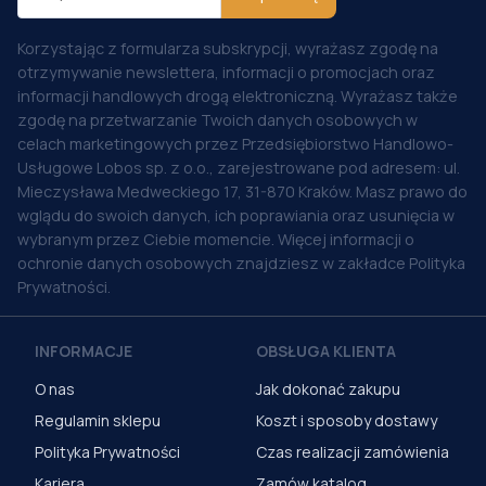
Korzystając z formularza subskrypcji, wyrażasz zgodę na
otrzymywanie newslettera, informacji o promocjach oraz
informacji handlowych drogą elektroniczną. Wyrażasz także
zgodę na przetwarzanie Twoich danych osobowych w
celach marketingowych przez Przedsiębiorstwo Handlowo-
Usługowe Lobos sp. z o.o., zarejestrowane pod adresem: ul.
Mieczysława Medweckiego 17, 31-870 Kraków. Masz prawo do
wglądu do swoich danych, ich poprawiania oraz usunięcia w
wybranym przez Ciebie momencie. Więcej informacji o
ochronie danych osobowych znajdziesz w zakładce Polityka
Prywatności.
INFORMACJE
OBSŁUGA KLIENTA
O nas
Jak dokonać zakupu
Regulamin sklepu
Koszt i sposoby dostawy
Polityka Prywatności
Czas realizacji zamówienia
Kariera
Zamów katalog