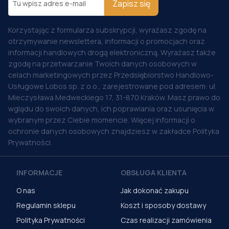
Zapisz się
Korzystając z formularza subskrypcji, wyrażasz zgodę na
otrzymywanie newslettera, informacji o promocjach oraz
informacji handlowych drogą elektroniczną. Wyrażasz także
zgodę na przetwarzanie Twoich danych osobowych w
celach marketingowych przez Przedsiębiorstwo Handlowo-
Usługowe Lobos sp. z o.o., zarejestrowane pod adresem: ul.
Mieczysława Medweckiego 17, 31-870 Kraków. Masz prawo do
wglądu do swoich danych, ich poprawiania oraz usunięcia w
wybranym przez Ciebie momencie. Więcej informacji o
ochronie danych osobowych znajdziesz w zakładce Polityka
Prywatności.
INFORMACJE
OBSŁUGA KLIENTA
O nas
Jak dokonać zakupu
Regulamin sklepu
Koszt i sposoby dostawy
Polityka Prywatności
Czas realizacji zamówienia