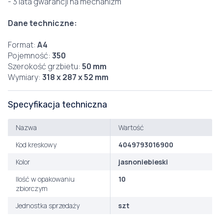
- 3 lata gwarancji na mechanizm
Dane techniczne:
Format:
A4
Pojemność:
350
Szerokość grzbietu:
50 mm
Wymiary:
318 x 287 x 52 mm
Specyfikacja techniczna
Nazwa
Wartość
Kod kreskowy
4049793016900
Kolor
jasnoniebieski
Ilość w opakowaniu
10
zbiorczym
Jednostka sprzedaży
szt