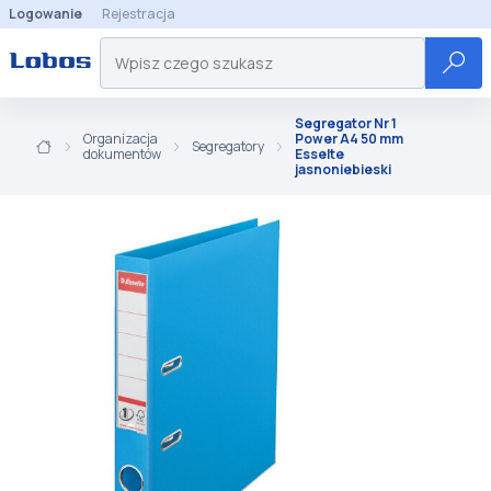
Logowanie
Rejestracja
Segregator Nr 1
Organizacja
Power A4 50 mm
Segregatory
dokumentów
Esselte
jasnoniebieski