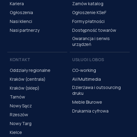
Kariera
Zamów katalog
Ogłoszenia
Ogłoszenie KSeF
Nasi klienci
Formy płatności
Nasi partnerzy
Dostępność towarów
Gwarancja i serwis
urządzeń
KONTAKT
USŁUGI LOBOS
Oddziały regionalne
CO-working
Kraków (centrala)
AV/Multimedia
Dzierżawa i outsourcing
Kraków (sklep)
druku
Tarnów
Meble Biurowe
Nowy Sącz
Drukarnia cyfrowa
Rzeszów
Nowy Targ
Kielce