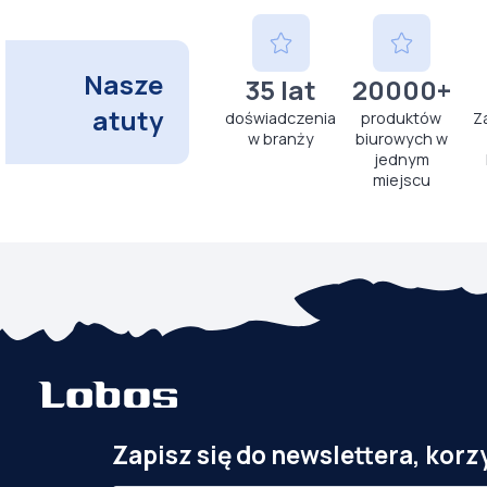
Nasze
35 lat
20000+
atuty
doświadczenia
produktów
Z
w branży
biurowych w
jednym
miejscu
Zapisz się do newslettera, korz