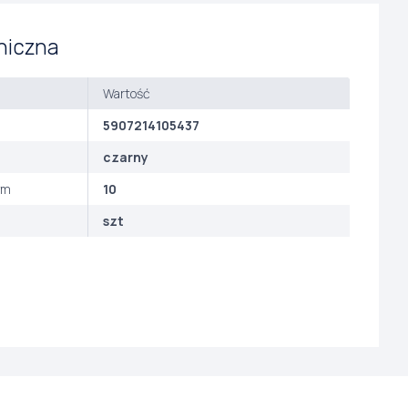
niczna
Wartość
5907214105437
czarny
ym
10
szt