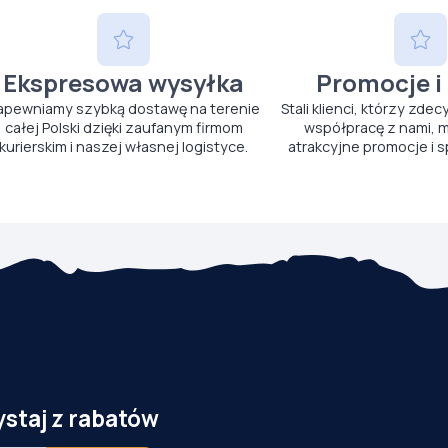
Ekspresowa wysyłka
Promocje i
apewniamy szybką dostawę na terenie
Stali klienci, którzy zdec
całej Polski dzięki zaufanym firmom
współpracę z nami, m
kurierskim i naszej własnej logistyce.
atrakcyjne promocje i s
ystaj z rabatów