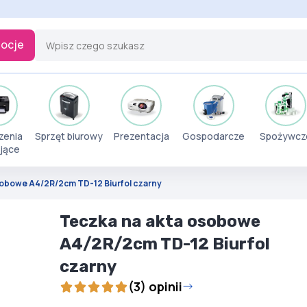
ocje
zenia
Sprzęt biurowy
Prezentacja
Gospodarcze
Spożywcz
jące
sobowe A4/2R/2cm TD-12 Biurfol czarny
Teczka na akta osobowe
A4/2R/2cm TD-12 Biurfol
czarny
(3) opinii