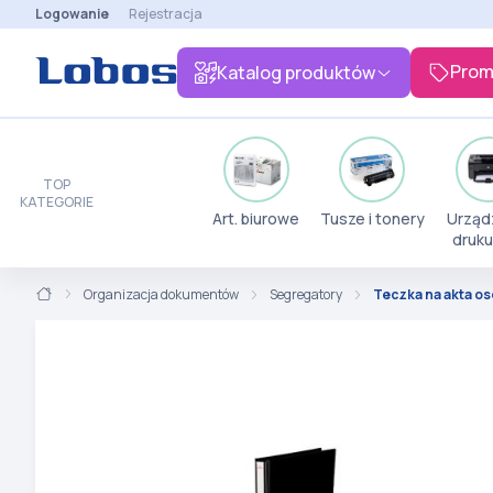
Logowanie
Rejestracja
Prom
Katalog produktów
TOP
KATEGORIE
Art. biurowe
Tusze i tonery
Urząd
druku
Organizacja dokumentów
Segregatory
Teczka na akta o