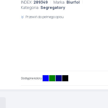
INDEX:
289349
Marka:
Biurfol
Kategoria:
Segregatory
Przewiń do pełnego opisu
Dostępne kolory: