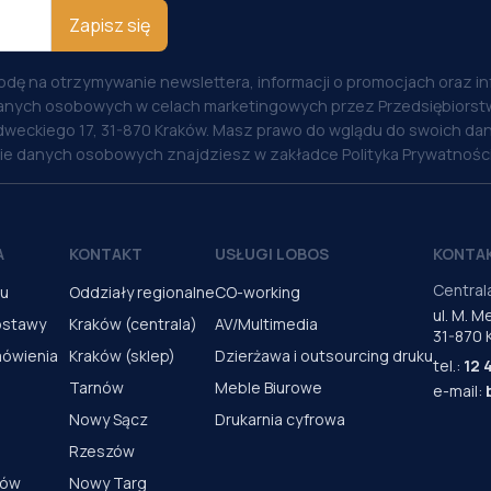
Zapisz się
odę na otrzymywanie newslettera, informacji o promocjach oraz i
anych osobowych w celach marketingowych przez Przedsiębiorstw
weckiego 17, 31-870 Kraków. Masz prawo do wglądu do swoich dan
nie danych osobowych znajdziesz w zakładce Polityka Prywatności
A
KONTAKT
USŁUGI LOBOS
KONTA
Central
pu
Oddziały regionalne
CO-working
ul. M. 
ostawy
Kraków (centrala)
AV/Multimedia
31-870 
mówienia
Kraków (sklep)
Dzierżawa i outsourcing druku
tel.:
12 
Tarnów
Meble Biurowe
e-mail:
Nowy Sącz
Drukarnia cyfrowa
Rzeszów
rów
Nowy Targ