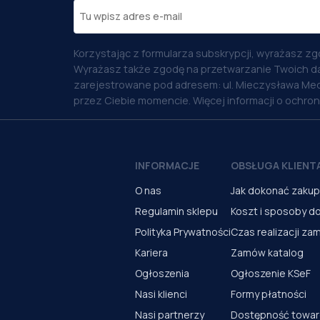
Korzystając z formularza subskrypcji, wyrażasz zg
Wyrażasz także zgodę na przetwarzanie Twoich d
zarejestrowane pod adresem: ul. Mieczysława Med
przez Ciebie momencie. Więcej informacji o ochro
INFORMACJE
OBSŁUGA KLIENT
O nas
Jak dokonać zaku
Regulamin sklepu
Koszt i sposoby d
Polityka Prywatności
Czas realizacji za
Kariera
Zamów katalog
Ogłoszenia
Ogłoszenie KSeF
Nasi klienci
Formy płatności
Nasi partnerzy
Dostępność towa