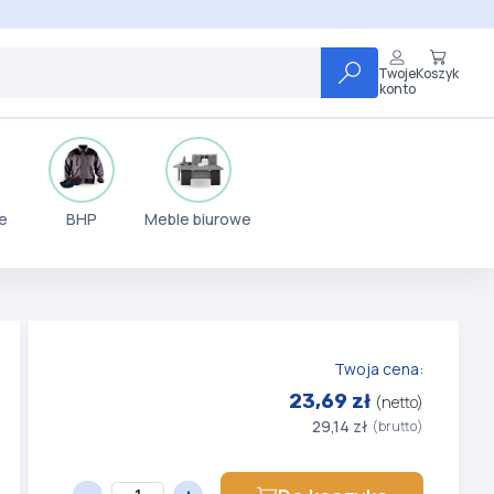
Twoje
Koszyk
konto
e
BHP
Meble biurowe
Twoja cena:
23,69 zł
(netto)
29,14 zł
(brutto)