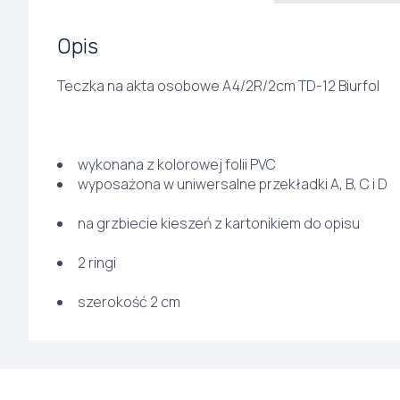
Opis
Teczka na akta osobowe A4/2R/2cm TD-12 Biurfol
wykonana z kolorowej folii PVC
wyposażona w uniwersalne przekładki A, B, C i D
na grzbiecie kieszeń z kartonikiem do opisu
2 ringi
szerokość 2 cm