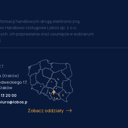
nformacji handlowych drogą elektroniczną.
o Handlowo-Usługowe Lobos sp. z o.o.,
ych, ich poprawiania oraz usunięcia w wybranym
.
KT
a (Kraków)
Medweckiego 17,
Kraków
413 20 00
biuro@lobos.pl
Zobacz oddziały