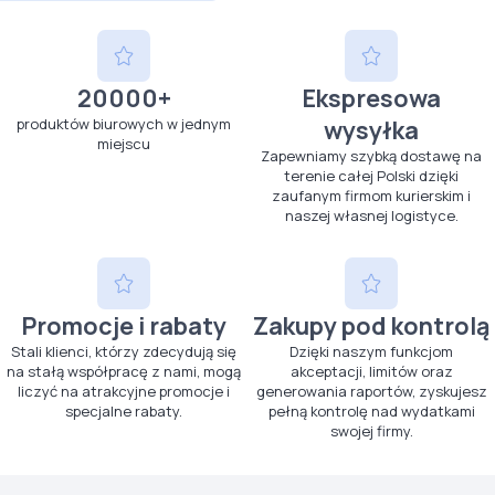
20000+
Ekspresowa
produktów biurowych w jednym
wysyłka
miejscu
Zapewniamy szybką dostawę na
terenie całej Polski dzięki
zaufanym firmom kurierskim i
naszej własnej logistyce.
Promocje i rabaty
Zakupy pod kontrolą
Stali klienci, którzy zdecydują się
Dzięki naszym funkcjom
na stałą współpracę z nami, mogą
akceptacji, limitów oraz
liczyć na atrakcyjne promocje i
generowania raportów, zyskujesz
specjalne rabaty.
pełną kontrolę nad wydatkami
swojej firmy.