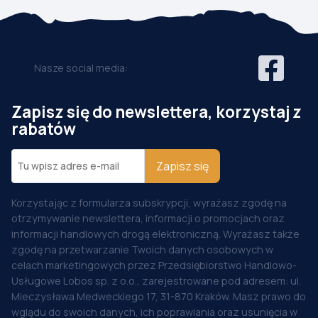
Nasze social media:
Zapisz się do newslettera, korzystaj z
rabatów
Zapisz się
Korzystając z formularza subskrypcji, wyrażasz zgodę na
otrzymywanie newslettera, informacji o promocjach oraz
informacji handlowych drogą elektroniczną. Wyrażasz także
zgodę na przetwarzanie Twoich danych osobowych w
celach marketingowych przez Przedsiębiorstwo Handlowo-
Usługowe Lobos sp. z o.o., zarejestrowane pod adresem: ul.
Mieczysława Medweckiego 17, 31-870 Kraków. Masz prawo do
wglądu do swoich danych, ich poprawiania oraz usunięcia w