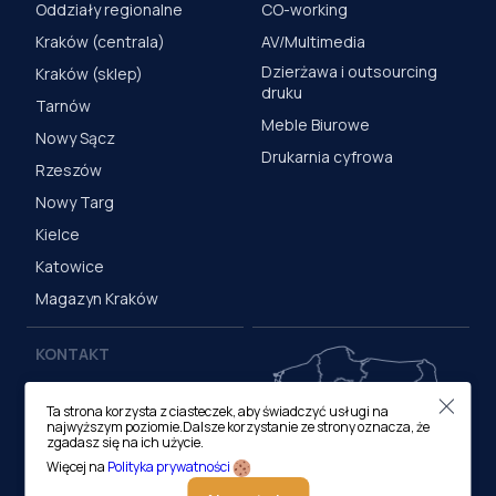
Oddziały regionalne
CO-working
Kraków (centrala)
AV/Multimedia
Dzierżawa i outsourcing
Kraków (sklep)
druku
Tarnów
Meble Biurowe
Nowy Sącz
Drukarnia cyfrowa
Rzeszów
Nowy Targ
Kielce
Katowice
Magazyn Kraków
KONTAKT
Centrala (Kraków)
Ta strona korzysta z ciasteczek, aby świadczyć usługi na
ul. M. Medweckiego 17, 31-
najwyższym poziomie.Dalsze korzystanie ze strony oznacza, że
870 Kraków
zgadasz się na ich użycie.
tel.:
12 413 20 00
Więcej na
Polityka prywatności
e-mail:
biuro@lobos.pl