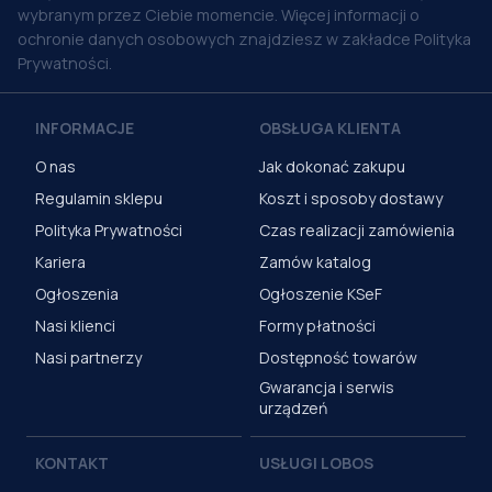
wybranym przez Ciebie momencie. Więcej informacji o
ochronie danych osobowych znajdziesz w zakładce Polityka
Prywatności.
INFORMACJE
OBSŁUGA KLIENTA
O nas
Jak dokonać zakupu
Regulamin sklepu
Koszt i sposoby dostawy
Polityka Prywatności
Czas realizacji zamówienia
Kariera
Zamów katalog
Ogłoszenia
Ogłoszenie KSeF
Nasi klienci
Formy płatności
Nasi partnerzy
Dostępność towarów
Gwarancja i serwis
urządzeń
KONTAKT
USŁUGI LOBOS