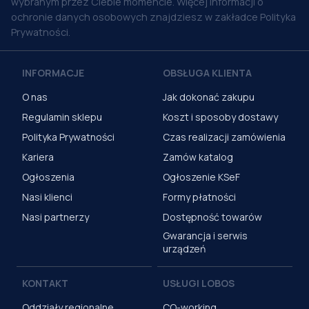
wybranym przez Ciebie momencie. Więcej informacji o
ochronie danych osobowych znajdziesz w zakładce Polityka
Prywatności.
INFORMACJE
OBSŁUGA KLIENTA
O nas
Jak dokonać zakupu
Regulamin sklepu
Koszt i sposoby dostawy
Polityka Prywatności
Czas realizacji zamówienia
Kariera
Zamów katalog
Ogłoszenia
Ogłoszenie KSeF
Nasi klienci
Formy płatności
Nasi partnerzy
Dostępność towarów
Gwarancja i serwis
urządzeń
KONTAKT
USŁUGI LOBOS
Oddziały regionalne
CO-working