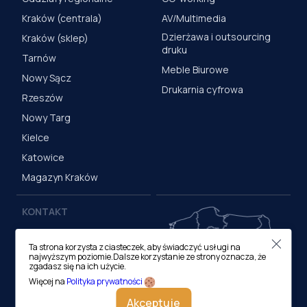
Kraków (centrala)
AV/Multimedia
Dzierżawa i outsourcing
Kraków (sklep)
druku
Tarnów
Meble Biurowe
Nowy Sącz
Drukarnia cyfrowa
Rzeszów
Nowy Targ
Kielce
Katowice
Magazyn Kraków
KONTAKT
Centrala (Kraków)
Ta strona korzysta z ciasteczek, aby świadczyć usługi na
ul. M. Medweckiego 17, 31-
najwyższym poziomie.Dalsze korzystanie ze strony oznacza, że
870 Kraków
zgadasz się na ich użycie.
tel.:
12 413 20 00
Więcej na
Polityka prywatności
e-mail:
biuro@lobos.pl
Akceptuje