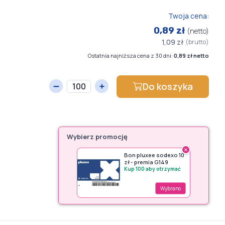
Twoja cena:
0,89 zł
(netto)
1,09 zł
(brutto)
Ostatnia najniższa cena z 30 dni:
0,89 zł netto
Do koszyka
Wybierz promocję
×
Bon pluxee sodexo 10
zł - premia G149
Kup 100 aby otrzymać
Wybrano