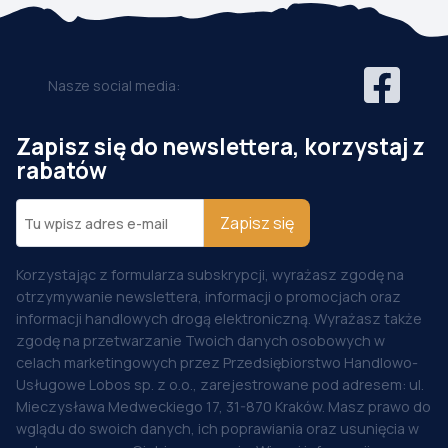
Nasze social media:
Zapisz się do newslettera, korzystaj z
rabatów
Zapisz się
Korzystając z formularza subskrypcji, wyrażasz zgodę na
otrzymywanie newslettera, informacji o promocjach oraz
informacji handlowych drogą elektroniczną. Wyrażasz także
zgodę na przetwarzanie Twoich danych osobowych w
celach marketingowych przez Przedsiębiorstwo Handlowo-
Usługowe Lobos sp. z o.o., zarejestrowane pod adresem: ul.
Mieczysława Medweckiego 17, 31-870 Kraków. Masz prawo do
wglądu do swoich danych, ich poprawiania oraz usunięcia w