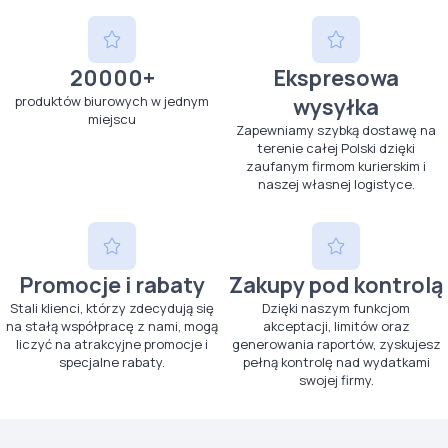
20000+
Ekspresowa
produktów biurowych w jednym
wysyłka
miejscu
Zapewniamy szybką dostawę na
terenie całej Polski dzięki
zaufanym firmom kurierskim i
naszej własnej logistyce.
Promocje i rabaty
Zakupy pod kontrolą
Stali klienci, którzy zdecydują się
Dzięki naszym funkcjom
na stałą współpracę z nami, mogą
akceptacji, limitów oraz
liczyć na atrakcyjne promocje i
generowania raportów, zyskujesz
specjalne rabaty.
pełną kontrolę nad wydatkami
swojej firmy.