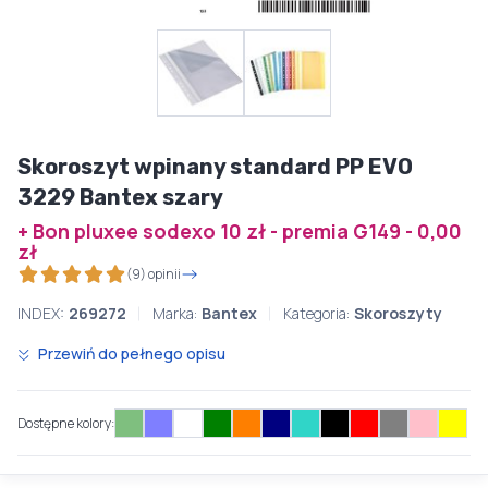
Skoroszyt wpinany standard PP EVO
3229 Bantex szary
+ Bon pluxee sodexo 10 zł - premia G149 - 0,00
zł
(9) opinii
INDEX:
269272
Marka:
Bantex
Kategoria:
Skoroszyty
Przewiń do pełnego opisu
Dostępne kolory: