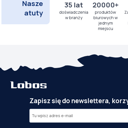
Nasze
35 lat
20000+
atuty
doświadczenia
produktów
Z
w branży
biurowych w
jednym
miejscu
Zapisz się do newslettera, korz