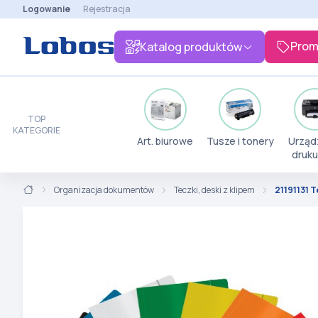
Logowanie
Rejestracja
Prom
Katalog produktów
TOP
KATEGORIE
Art. biurowe
Tusze i tonery
Urząd
druku
Organizacja dokumentów
Teczki, deski z klipem
21191131 