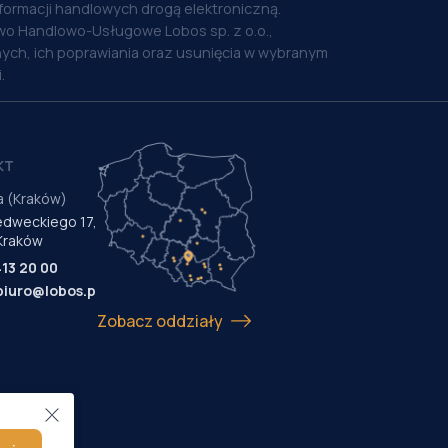
nformacji handlowych drogą elektroniczną.
o Handlowo-Usługowe Lobos sp. z o.o.,
ych, ich poprawiania oraz usunięcia w wybranym
.
KT
a (Kraków)
Medweckiego 17,
Kraków
413 20 00
biuro@lobos.pl
Zobacz oddziały