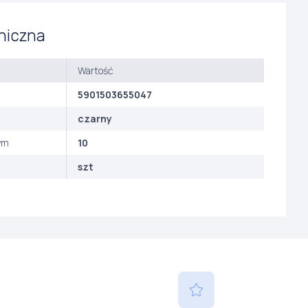
niczna
Wartość
5901503655047
czarny
ym
10
szt