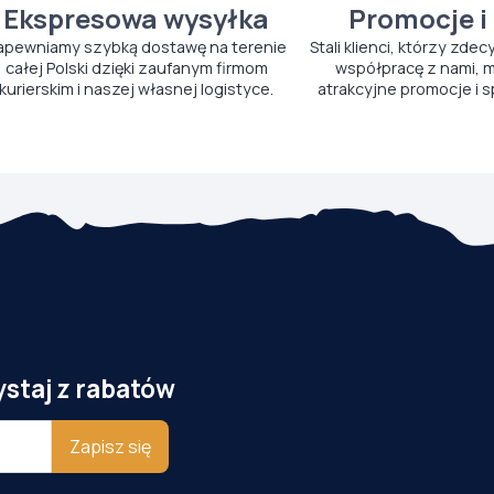
Ekspresowa wysyłka
Promocje i
apewniamy szybką dostawę na terenie
Stali klienci, którzy zdec
całej Polski dzięki zaufanym firmom
współpracę z nami, m
kurierskim i naszej własnej logistyce.
atrakcyjne promocje i s
ystaj z rabatów
Zapisz się