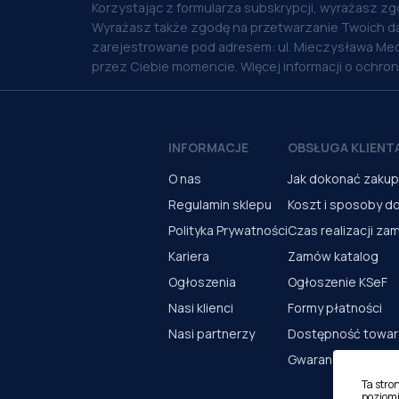
Korzystając z formularza subskrypcji, wyrażasz zg
Wyrażasz także zgodę na przetwarzanie Twoich d
zarejestrowane pod adresem: ul. Mieczysława Med
przez Ciebie momencie. Więcej informacji o ochro
INFORMACJE
OBSŁUGA KLIENT
O nas
Jak dokonać zaku
Regulamin sklepu
Koszt i sposoby d
Polityka Prywatności
Czas realizacji za
Kariera
Zamów katalog
Ogłoszenia
Ogłoszenie KSeF
Nasi klienci
Formy płatności
Nasi partnerzy
Dostępność towa
Gwarancja i serwi
Ta stro
poziomi