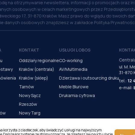
odę na otrzymywanie newslettera, informacji o promocjach oraz i
anych osobowych w celach marketingowych przez Przedsiębiorstw
weckiego 17, 31-870 Kraków. Masz prawo do wglądu do swoich dan
nie danych osobowych znajdziesz w zakładce Polityka Prywatności
A
KONTAKT
USŁUGI LOBOS
KONTA
Central
pu
Oddziały regionalne
CO-working
ul. M. 
ostawy
Kraków (centrala)
AV/Multimedia
31-870 
mówienia
Kraków (sklep)
Dzierżawa i outsourcing druku
tel.:
12 
Tarnów
Meble Biurowe
e-mail:
Nowy Sącz
Drukarnia cyfrowa
Rzeszów
rów
Nowy Targ
s urządzeń
Kielce
Katowice
na korzysta z ciasteczek, aby świadczyć usługi na najwyższym
e.Dalsze korzystanie ze strony oznacza, że zgadasz się na ich użycie.