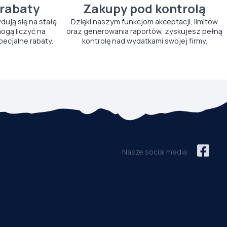
 rabaty
Zakupy pod kontrolą
ydują się na stałą
Dzięki naszym funkcjom akceptacji, limitów
ogą liczyć na
oraz generowania raportów, zyskujesz pełną
pecjalne rabaty.
kontrolę nad wydatkami swojej firmy.
Nasze social media: