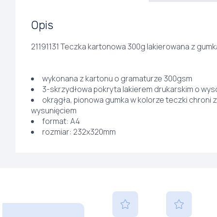
Opis
21191131 Teczka kartonowa 300g lakierowana z gumk
wykonana z kartonu o gramaturze 300gsm
3-skrzydłowa pokryta lakierem drukarskim o wys
okrągła, pionowa gumka w kolorze teczki chroni 
wysunięciem
format: A4
rozmiar: 232x320mm