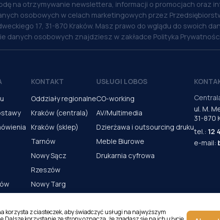
odę na otrzymywanie newslettera, informacji o promocjach oraz i
anych osobowych w celach marketingowych przez Przedsiębiorstw
weckiego 17, 31-870 Kraków. Masz prawo do wglądu do swoich dan
nie danych osobowych znajdziesz w zakładce Polityka Prywatności
A
KONTAKT
USŁUGI LOBOS
KONTA
Central
pu
Oddziały regionalne
CO-working
ul. M. 
ostawy
Kraków (centrala)
AV/Multimedia
31-870 
mówienia
Kraków (sklep)
Dzierżawa i outsourcing druku
tel.:
12 
Tarnów
Meble Biurowe
e-mail:
Nowy Sącz
Drukarnia cyfrowa
Rzeszów
rów
Nowy Targ
s urządzeń
Kielce
Katowice
na korzysta z ciasteczek, aby świadczyć usługi na najwyższym
e.Dalsze korzystanie ze strony oznacza, że zgadasz się na ich użycie.