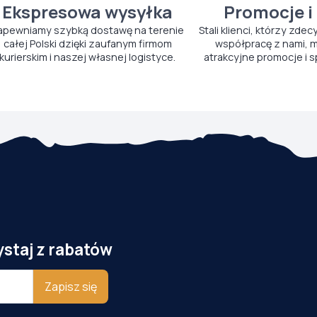
Ekspresowa wysyłka
Promocje i
apewniamy szybką dostawę na terenie
Stali klienci, którzy zdec
całej Polski dzięki zaufanym firmom
współpracę z nami, m
kurierskim i naszej własnej logistyce.
atrakcyjne promocje i s
ystaj z rabatów
Zapisz się