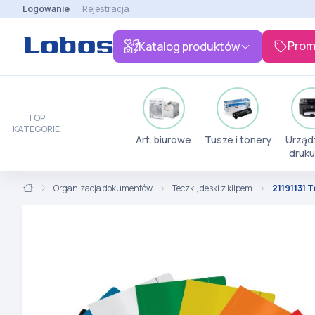
Logowanie
Rejestracja
Prom
Katalog produktów
TOP
KATEGORIE
Art. biurowe
Tusze i tonery
Urząd
druku
Organizacja dokumentów
Teczki, deski z klipem
21191131 