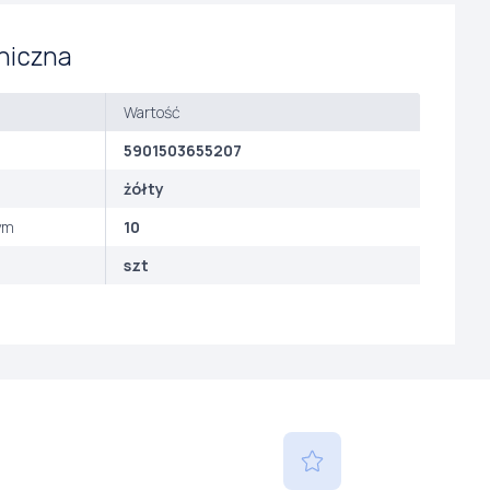
niczna
Wartość
5901503655207
żółty
ym
10
szt