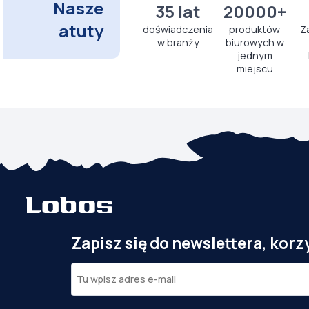
Nasze
35 lat
20000+
atuty
doświadczenia
produktów
Z
w branży
biurowych w
jednym
miejscu
Zapisz się do newslettera, korz