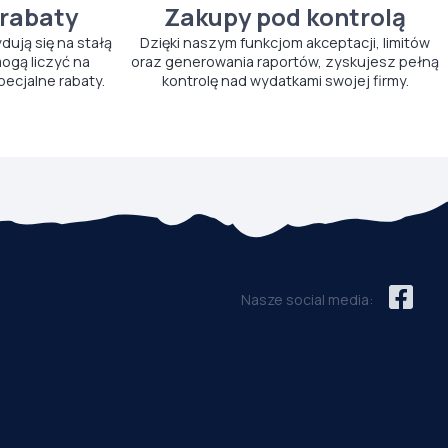
 rabaty
Zakupy pod kontrolą
ydują się na stałą
Dzięki naszym funkcjom akceptacji, limitów
ogą liczyć na
oraz generowania raportów, zyskujesz pełną
pecjalne rabaty.
kontrolę nad wydatkami swojej firmy.
Nasze social media: