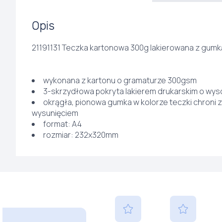
Opis
21191131 Teczka kartonowa 300g lakierowana z gumk
wykonana z kartonu o gramaturze 300gsm
3-skrzydłowa pokryta lakierem drukarskim o wys
okrągła, pionowa gumka w kolorze teczki chroni 
wysunięciem
format: A4
rozmiar: 232x320mm