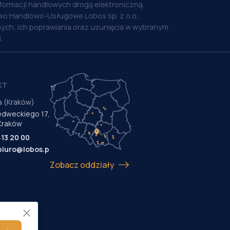
nformacji handlowych drogą elektroniczną.
o Handlowo-Usługowe Lobos sp. z o.o.,
ych, ich poprawiania oraz usunięcia w wybranym
.
KT
a (Kraków)
Medweckiego 17,
Kraków
413 20 00
biuro@lobos.pl
Zobacz oddziały