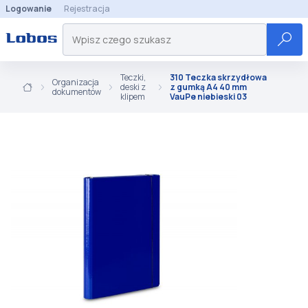
Logowanie
Rejestracja
Teczki,
310 Teczka skrzydłowa
Organizacja
deski z
z gumką A4 40 mm
dokumentów
klipem
VauPe niebieski 03