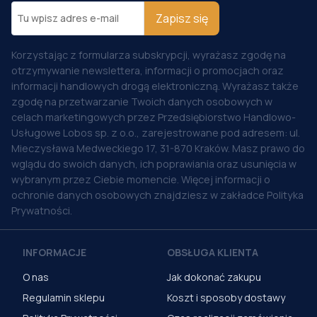
Zapisz się
Korzystając z formularza subskrypcji, wyrażasz zgodę na
otrzymywanie newslettera, informacji o promocjach oraz
informacji handlowych drogą elektroniczną. Wyrażasz także
zgodę na przetwarzanie Twoich danych osobowych w
celach marketingowych przez Przedsiębiorstwo Handlowo-
Usługowe Lobos sp. z o.o., zarejestrowane pod adresem: ul.
Mieczysława Medweckiego 17, 31-870 Kraków. Masz prawo do
wglądu do swoich danych, ich poprawiania oraz usunięcia w
wybranym przez Ciebie momencie. Więcej informacji o
ochronie danych osobowych znajdziesz w zakładce Polityka
Prywatności.
INFORMACJE
OBSŁUGA KLIENTA
O nas
Jak dokonać zakupu
Regulamin sklepu
Koszt i sposoby dostawy