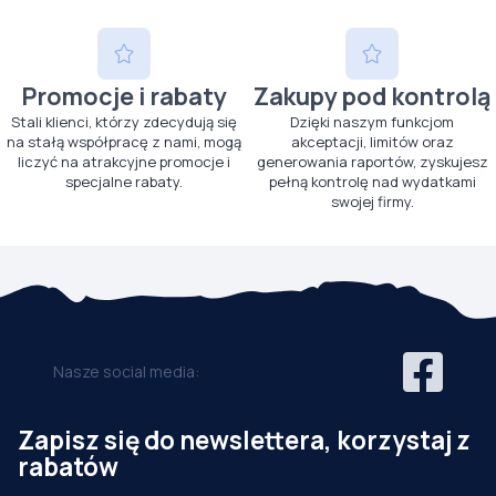
Promocje i rabaty
Zakupy pod kontrolą
Stali klienci, którzy zdecydują się
Dzięki naszym funkcjom
na stałą współpracę z nami, mogą
akceptacji, limitów oraz
liczyć na atrakcyjne promocje i
generowania raportów, zyskujesz
specjalne rabaty.
pełną kontrolę nad wydatkami
swojej firmy.
Nasze social media:
Zapisz się do newslettera, korzystaj z
rabatów