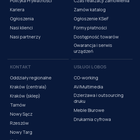
Polityka Prywatności
Czas realizacji zamówienia
Kariera
Zamów katalog
Ogłoszenia
Ogłoszenie KSeF
Nasi klienci
Formy płatności
Nasi partnerzy
Dostępność towarów
Gwarancja i serwis
urządzeń
KONTAKT
USŁUGI LOBOS
Oddziały regionalne
CO-working
Kraków (centrala)
AV/Multimedia
Dzierżawa i outsourcing
Kraków (sklep)
druku
Tarnów
Meble Biurowe
Nowy Sącz
Drukarnia cyfrowa
Rzeszów
Nowy Targ