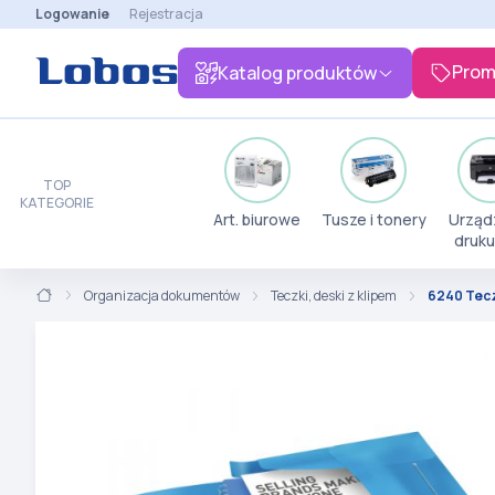
Logowanie
Rejestracja
Prom
Katalog produktów
TOP
KATEGORIE
Art. biurowe
Tusze i tonery
Urząd
druku
Organizacja dokumentów
Teczki, deski z klipem
6240 Tecz