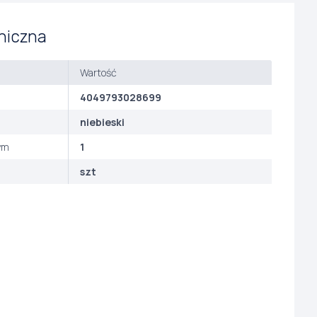
niczna
Wartość
4049793028699
niebieski
ym
1
szt