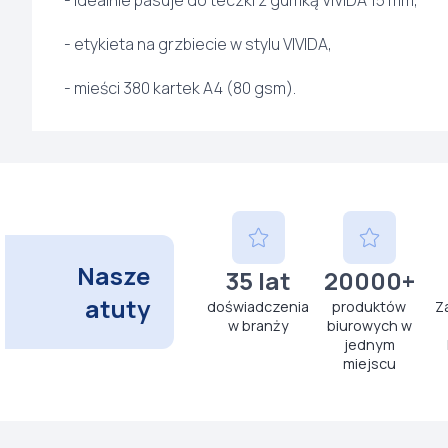
- idealnie pasuje do teczki z gumką VIVIDA 15 mm,
- etykieta na grzbiecie w stylu VIVIDA,
- mieści 380 kartek A4 (80 gsm).
Nasze
35 lat
20000+
atuty
doświadczenia
produktów
Z
w branży
biurowych w
jednym
miejscu