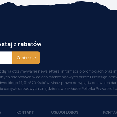
ystaj z rabatów
Zapisz się
odę na otrzymywanie newslettera, informacji o promocjach oraz i
anych osobowych w celach marketingowych przez Przedsiębiorstw
weckiego 17, 31-870 Kraków. Masz prawo do wglądu do swoich dan
nie danych osobowych znajdziesz w zakładce Polityka Prywatności
A
KONTAKT
USŁUGI LOBOS
KONTA