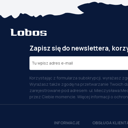
Zapisz się do newslettera, korz
Korzystając z formularza subskrypcji, wyrażasz zg
Wyrażasz także zgodę na przetwarzanie Twoich d
zarejestrowane pod adresem: ul. Mieczysława Med
przez Ciebie momencie. Więcej informacji o ochro
INFORMACJE
OBSŁUGA KLIENT