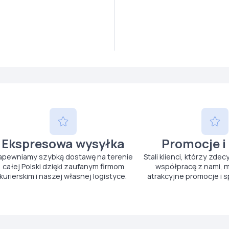
Ekspresowa wysyłka
Promocje i
apewniamy szybką dostawę na terenie
Stali klienci, którzy zdec
całej Polski dzięki zaufanym firmom
współpracę z nami, m
kurierskim i naszej własnej logistyce.
atrakcyjne promocje i s