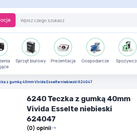
ocje
zenia
Sprzęt biurowy
Prezentacja
Gospodarcze
Spożywcz
jące
ka z gumką 40mm Vivida Esselte niebieski 624047
6240 Teczka z gumką 40mm
Vivida Esselte niebieski
624047
(0) opinii