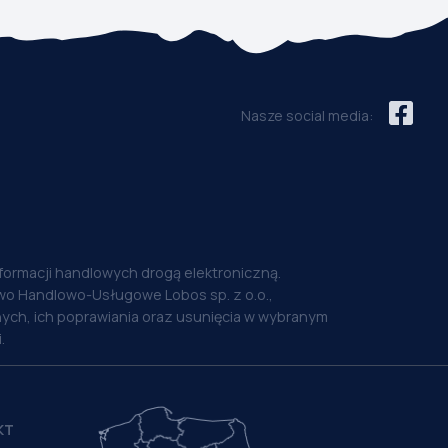
Nasze social media:
nformacji handlowych drogą elektroniczną.
o Handlowo-Usługowe Lobos sp. z o.o.,
ych, ich poprawiania oraz usunięcia w wybranym
.
KT