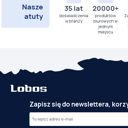
Nasze
35 lat
20000+
atuty
doświadczenia
produktów
Z
w branży
biurowych w
jednym
miejscu
Zapisz się do newslettera, korz