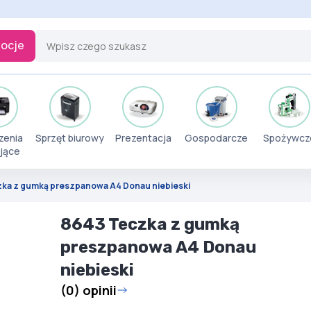
ocje
zenia
Sprzęt biurowy
Prezentacja
Gospodarcze
Spożywcz
jące
ka z gumką preszpanowa A4 Donau niebieski
8643 Teczka z gumką
preszpanowa A4 Donau
niebieski
(0) opinii