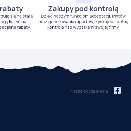
 rabaty
Zakupy pod kontrolą
ydują się na stałą
Dzięki naszym funkcjom akceptacji, limitów
ogą liczyć na
oraz generowania raportów, zyskujesz pełną
pecjalne rabaty.
kontrolę nad wydatkami swojej firmy.
Nasze social media: