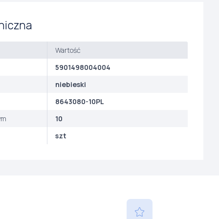
niczna
Wartość
5901498004004
niebieski
8643080-10PL
ym
10
szt