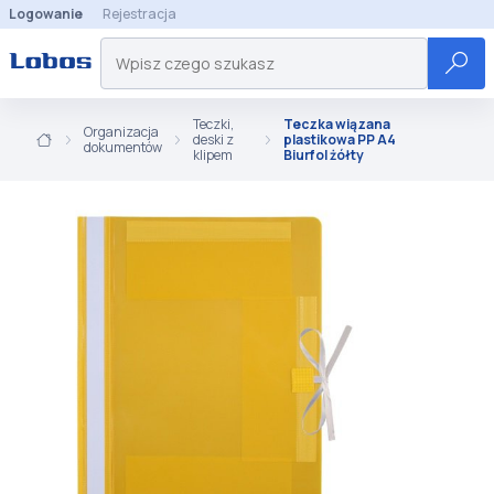
Logowanie
Rejestracja
Teczki,
Teczka wiązana
Organizacja
deski z
plastikowa PP A4
dokumentów
klipem
Biurfol żółty