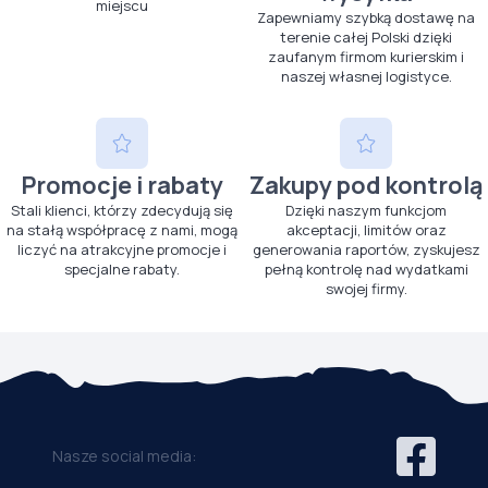
miejscu
Zapewniamy szybką dostawę na
terenie całej Polski dzięki
zaufanym firmom kurierskim i
naszej własnej logistyce.
Promocje i rabaty
Zakupy pod kontrolą
Stali klienci, którzy zdecydują się
Dzięki naszym funkcjom
na stałą współpracę z nami, mogą
akceptacji, limitów oraz
liczyć na atrakcyjne promocje i
generowania raportów, zyskujesz
specjalne rabaty.
pełną kontrolę nad wydatkami
swojej firmy.
Nasze social media: