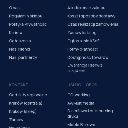
O nas
Jak dokonać zakupu
Regulamin sklepu
Koszt i sposoby dostawy
Polityka Prywatności
Czas realizacji zamówienia
Kariera
Zamów katalog
Ogłoszenia
Ogłoszenie KSeF
Nasi klienci
Formy płatności
Nasi partnerzy
Dostępność towarów
Gwarancja i serwis
urządzeń
KONTAKT
USŁUGI LOBOS
Oddziały regionalne
CO-working
Kraków (centrala)
AV/Multimedia
Dzierżawa i outsourcing
Kraków (sklep)
druku
Tarnów
Meble Biurowe
Nowy Sącz