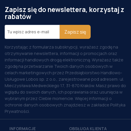
Zapisz się do newslettera, korzystaj z
rabatów
Zapisz się
Korzystając z formularza subskrypcji, wyrażasz zgodę na
otrzymywanie newslettera, informacji o promocjach oraz
informacji handlowych drogą elektroniczną. Wyrażasz także
zgodę na przetwarzanie Twoich danych osobowych w
celach marketingowych przez Przedsiębiorstwo Handlowo-
Usługowe Lobos sp. z o.o., zarejestrowane pod adresem: ul.
Mieczysława Medweckiego 17, 31-870 Kraków. Masz prawo do
wglądu do swoich danych, ich poprawiania oraz usunięcia w
wybranym przez Ciebie momencie. Więcej informacji o
ochronie danych osobowych znajdziesz w zakładce Polityka
Prywatności.
INFORMACJE
OBSŁUGA KLIENTA