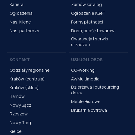
Kariera
Zamów katalog
Ogłoszenia
Ogłoszenie KSeF
Nasi klienci
Formy płatności
Nasi partnerzy
Dostępność towarów
Gwarancja i serwis
urządzeń
KONTAKT
USŁUGI LOBOS
Oddziały regionalne
CO-working
Kraków (centrala)
AV/Multimedia
Dzierżawa i outsourcing
Kraków (sklep)
druku
Tarnów
Meble Biurowe
Nowy Sącz
Drukarnia cyfrowa
Rzeszów
Nowy Targ
Kielce