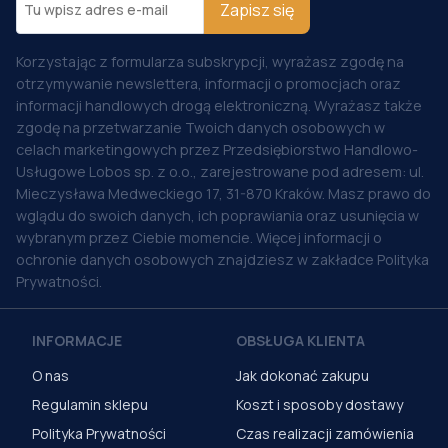
Zapisz się
Korzystając z formularza subskrypcji, wyrażasz zgodę na
otrzymywanie newslettera, informacji o promocjach oraz
informacji handlowych drogą elektroniczną. Wyrażasz także
zgodę na przetwarzanie Twoich danych osobowych w
celach marketingowych przez Przedsiębiorstwo Handlowo-
Usługowe Lobos sp. z o.o., zarejestrowane pod adresem: ul.
Mieczysława Medweckiego 17, 31-870 Kraków. Masz prawo do
wglądu do swoich danych, ich poprawiania oraz usunięcia w
wybranym przez Ciebie momencie. Więcej informacji o
ochronie danych osobowych znajdziesz w zakładce Polityka
Prywatności.
INFORMACJE
OBSŁUGA KLIENTA
O nas
Jak dokonać zakupu
Regulamin sklepu
Koszt i sposoby dostawy
Polityka Prywatności
Czas realizacji zamówienia