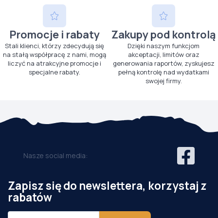
Promocje i rabaty
Zakupy pod kontrolą
Stali klienci, którzy zdecydują się
Dzięki naszym funkcjom
na stałą współpracę z nami, mogą
akceptacji, limitów oraz
liczyć na atrakcyjne promocje i
generowania raportów, zyskujesz
specjalne rabaty.
pełną kontrolę nad wydatkami
swojej firmy.
Nasze social media:
Zapisz się do newslettera, korzystaj z
rabatów