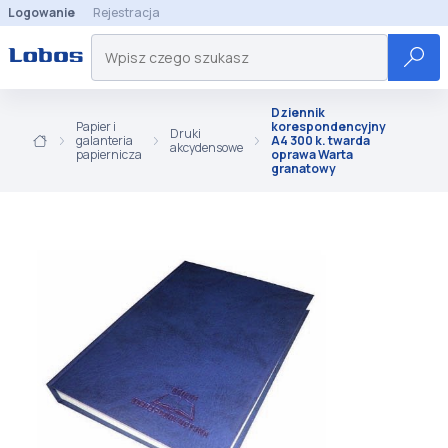
Logowanie
Rejestracja
Dziennik
Papier i
korespondencyjny
Druki
galanteria
A4 300 k. twarda
akcydensowe
papiernicza
oprawa Warta
granatowy