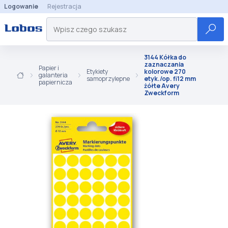
Logowanie
Rejestracja
3144 Kółka do
zaznaczania
Papier i
Etykiety
kolorowe 270
galanteria
samoprzylepne
etyk./op. fi12 mm
papiernicza
żółte Avery
Zweckform