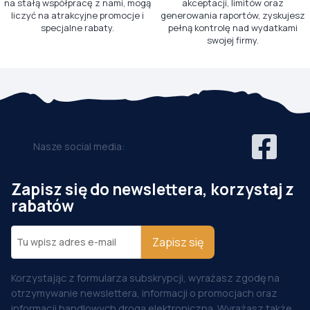
na stałą współpracę z nami, mogą
akceptacji, limitów oraz
liczyć na atrakcyjne promocje i
generowania raportów, zyskujesz
specjalne rabaty.
pełną kontrolę nad wydatkami
swojej firmy.
Nasze social media:
Zapisz się do newslettera, korzystaj z
rabatów
Zapisz się
Korzystając z formularza subskrypcji, wyrażasz zgodę na
otrzymywanie newslettera, informacji o promocjach oraz
informacji handlowych drogą elektroniczną. Wyrażasz także