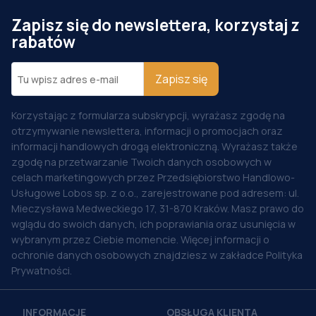
Zapisz się do newslettera, korzystaj z
rabatów
Zapisz się
Korzystając z formularza subskrypcji, wyrażasz zgodę na
otrzymywanie newslettera, informacji o promocjach oraz
informacji handlowych drogą elektroniczną. Wyrażasz także
zgodę na przetwarzanie Twoich danych osobowych w
celach marketingowych przez Przedsiębiorstwo Handlowo-
Usługowe Lobos sp. z o.o., zarejestrowane pod adresem: ul.
Mieczysława Medweckiego 17, 31-870 Kraków. Masz prawo do
wglądu do swoich danych, ich poprawiania oraz usunięcia w
wybranym przez Ciebie momencie. Więcej informacji o
ochronie danych osobowych znajdziesz w zakładce Polityka
Prywatności.
INFORMACJE
OBSŁUGA KLIENTA