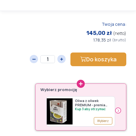
Twoja cena:
145,00 zł
(netto)
178,35 zł
(brutto)
Do koszyka
Wybierz promocję
Oliwa z oliwek
PREMIUM - premia
›
Avery Zweckform (do
Kup 3 aby otrzymać
wyczerpania
zapasów)
Wybierz