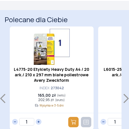
Polecane dla Ciebie
4
L4775-20 Etykiety Heavy Duty A4 / 20
L6015-25 Ety
ark./ 210 x 297 mm białe poliestrowe
ark./op.
f
Avery Zweckform
INDEX:
273042
165,00 zł
6
(netto)
202,95 zł
(brutto)
Wysyłka w 3-5 dni