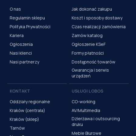
O nas
Jak dokonać zakupu
Regulamin sklepu
Koszt i sposoby dostawy
Polityka Prywatności
Czas realizacji zamówienia
Kariera
Zamów katalog
Ogłoszenia
Ogłoszenie KSeF
Nasi klienci
Formy płatności
Nasi partnerzy
Dostępność towarów
Gwarancja i serwis
urządzeń
KONTAKT
USŁUGI LOBOS
Oddziały regionalne
CO-working
Kraków (centrala)
AV/Multimedia
Dzierżawa i outsourcing
Kraków (sklep)
druku
Tarnów
Meble Biurowe