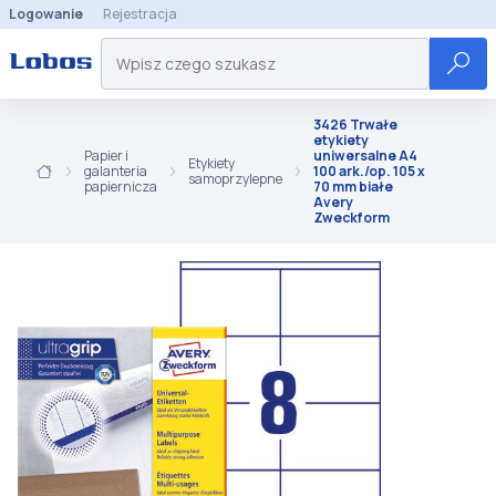
Logowanie
Rejestracja
3426 Trwałe
etykiety
Papier i
uniwersalne A4
Etykiety
galanteria
100 ark./op. 105 x
samoprzylepne
papiernicza
70 mm białe
Avery
Zweckform