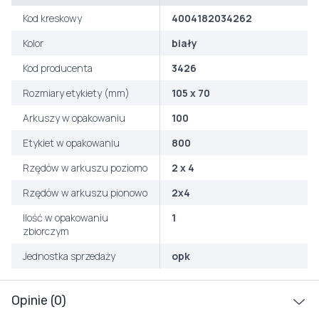
Kod kreskowy
4004182034262
Kolor
biały
Kod producenta
3426
Rozmiary etykiety (mm)
105 x 70
Arkuszy w opakowaniu
100
Etykiet w opakowaniu
800
Rzędów w arkuszu poziomo
2 x 4
Rzędów w arkuszu pionowo
2x4
Ilość w opakowaniu
1
zbiorczym
Jednostka sprzedaży
opk
Opinie (0)