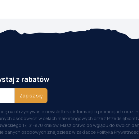
ystaj z rabatów
Zapisz się
odę na otrzymywanie newslettera, informacji o promocjach oraz i
anych osobowych w celach marketingowych przez Przedsiębiorstw
weckiego 17, 31-870 Kraków. Masz prawo do wglądu do swoich dan
nie danych osobowych znajdziesz w zakładce Polityka Prywatności