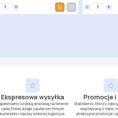
Ekspresowa wysyłka
Promocje i
apewniamy szybką dostawę na terenie
Stali klienci, którzy zdec
całej Polski dzięki zaufanym firmom
współpracę z nami, m
kurierskim i naszej własnej logistyce.
atrakcyjne promocje i s