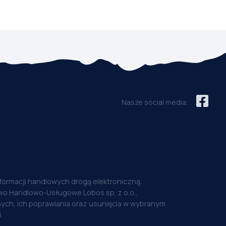
Nasze social media:
nformacji handlowych drogą elektroniczną.
o Handlowo-Usługowe Lobos sp. z o.o.,
ych, ich poprawiania oraz usunięcia w wybranym
.