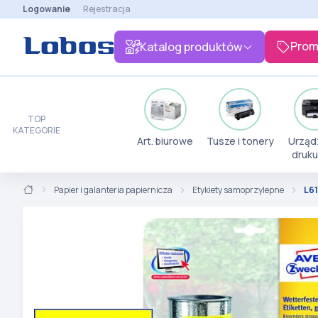
Logowanie
Rejestracja
Prom
Katalog produktów
TOP
KATEGORIE
Art. biurowe
Tusze i tonery
Urząd
druku
Papier i galanteria papiernicza
Etykiety samoprzylepne
L61