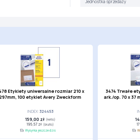
Jednostka sprzedaży
478 Etykiety uniwersalne rozmiar 210 x
3474 Trwałe ety
297mm, 100 etykiet Avery Zweckform
ark./op. 70 x 3
INDEX:
324453
I
159,00 zł
14
(netto)
195,57 zł
1
(brutto)
Wysyłka jeszcze dziś
W