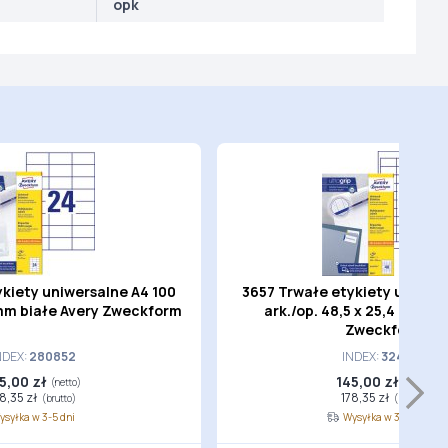
opk
kiety uniwersalne A4 100
3657 Trwałe etykiety uniwers
7 mm białe Avery Zweckform
ark./op. 48,5 x 25,4 mm bi
Zweckform
NDEX:
280852
INDEX:
324406
5,00 zł
145,00 zł
(netto)
(netto)
78,35 zł
178,35 zł
(brutto)
(brutto)
ysyłka w 3-5 dni
Wysyłka w 3-5 dni