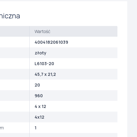
niczna
Wartość
4004182061039
złoty
L6103-20
45,7 x 21,2
20
960
4 x 12
4x12
ym
1