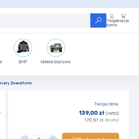
Twoje
Koszyk
konto
e
BHP
Meble biurowe
e Avery Zweckform
Twoja cena:
2
139,00 zł
(netto)
170,97 zł
(brutto)