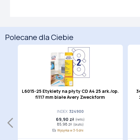
Polecane dla Ciebie
rk./
L6015-25 Etykiety na płyty CD A4 25 ark./op.
3
y
fi117 mm białe Avery Zweckform
INDEX:
324900
69,90 zł
(netto)
85,98 zł
(brutto)
Wysyłka w 3-5 dni