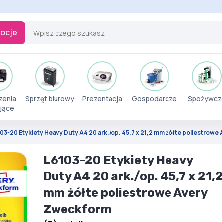
ocje
zenia
Sprzęt biurowy
Prezentacja
Gospodarcze
Spożywcz
jące
03-20 Etykiety Heavy Duty A4 20 ark./op. 45,7 x 21,2 mm żółte poliestrow
L6103-20 Etykiety Heavy
Duty A4 20 ark./op. 45,7 x 21,
mm żółte poliestrowe Avery
Zweckform