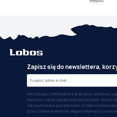
miejscu
Zapisz się do newslettera, korz
Korzystając z formularza subskrypcji, wyrażasz zg
Wyrażasz także zgodę na przetwarzanie Twoich d
zarejestrowane pod adresem: ul. Mieczysława Med
przez Ciebie momencie. Więcej informacji o ochro