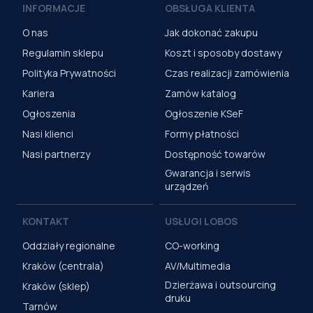
INFORMACJE
OBSŁUGA KLIENTA
O nas
Jak dokonać zakupu
Regulamin sklepu
Koszt i sposoby dostawy
Polityka Prywatności
Czas realizacji zamówienia
Kariera
Zamów katalog
Ogłoszenia
Ogłoszenie KSeF
Nasi klienci
Formy płatności
Nasi partnerzy
Dostępność towarów
Gwarancja i serwis
urządzeń
KONTAKT
USŁUGI LOBOS
Oddziały regionalne
CO-working
Kraków (centrala)
AV/Multimedia
Dzierżawa i outsourcing
Kraków (sklep)
druku
Tarnów