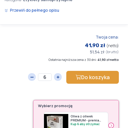
Przewiń do pełnego opisu
Twoja cena:
41,90 zł
(netto)
51,54 zł
(brutto)
Ostatnia najniższa cena z 30 dni:
41,90 zł netto
Do koszyka
Wybierz promocję
Oliwa z oliwek
PREMIUM - premia
›
Avery Zweckform (do
Kup 6 aby otrzymać