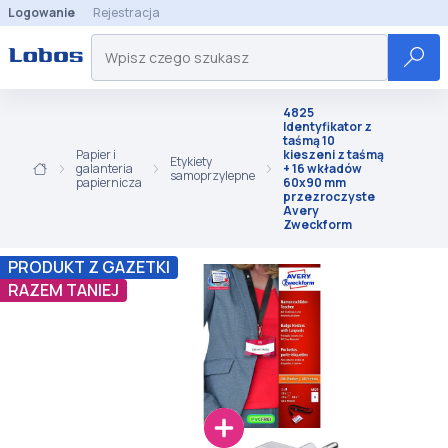
Logowanie
Rejestracja
4825
Identyfikator z
taśmą 10
Papier i
kieszeni z taśmą
Etykiety
galanteria
+ 16 wkładów
samoprzylepne
papiernicza
60x90 mm
przezroczyste
Avery
Zweckform
PRODUKT Z GAZETKI
RAZEM TANIEJ