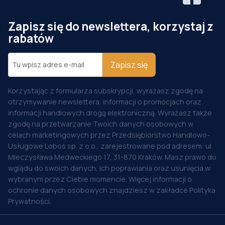
Zapisz się do newslettera, korzystaj z
rabatów
Zapisz się
Korzystając z formularza subskrypcji, wyrażasz zgodę na
otrzymywanie newslettera, informacji o promocjach oraz
informacji handlowych drogą elektroniczną. Wyrażasz także
zgodę na przetwarzanie Twoich danych osobowych w
celach marketingowych przez Przedsiębiorstwo Handlowo-
Usługowe Lobos sp. z o.o., zarejestrowane pod adresem: ul.
Mieczysława Medweckiego 17, 31-870 Kraków. Masz prawo do
wglądu do swoich danych, ich poprawiania oraz usunięcia w
wybranym przez Ciebie momencie. Więcej informacji o
ochronie danych osobowych znajdziesz w zakładce Polityka
Prywatności.