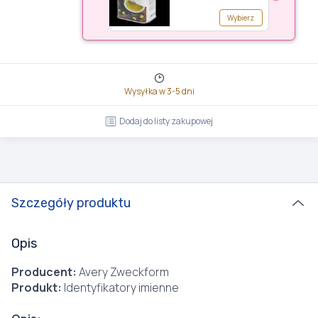
wyczerpania
zapasów)
Wybierz
Wysyłka w 3-5 dni
Dodaj do listy zakupowej
Szczegóły produktu
Opis
Producent:
Avery Zweckform
Produkt:
Identyfikatory imienne