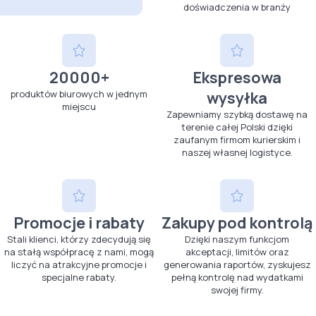
doświadczenia w branży
20000+
Ekspresowa
produktów biurowych w jednym
wysyłka
miejscu
Zapewniamy szybką dostawę na
terenie całej Polski dzięki
zaufanym firmom kurierskim i
naszej własnej logistyce.
Promocje i rabaty
Zakupy pod kontrolą
Stali klienci, którzy zdecydują się
Dzięki naszym funkcjom
na stałą współpracę z nami, mogą
akceptacji, limitów oraz
liczyć na atrakcyjne promocje i
generowania raportów, zyskujesz
specjalne rabaty.
pełną kontrolę nad wydatkami
swojej firmy.