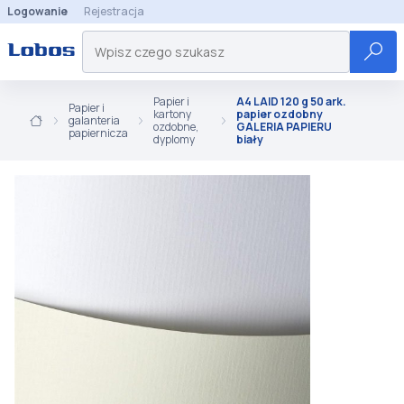
Logowanie
Rejestracja
Papier i
A4 LAID 120 g 50 ark.
Papier i
kartony
papier ozdobny
galanteria
ozdobne,
GALERIA PAPIERU
papiernicza
dyplomy
biały