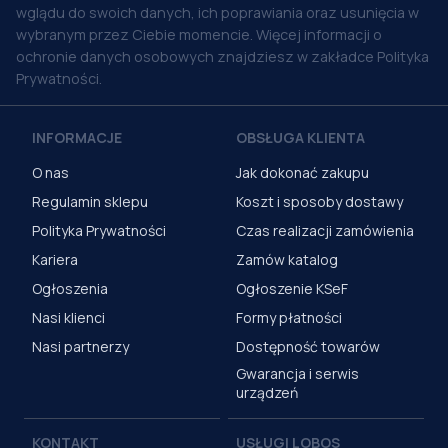
wglądu do swoich danych, ich poprawiania oraz usunięcia w
wybranym przez Ciebie momencie. Więcej informacji o
ochronie danych osobowych znajdziesz w zakładce Polityka
Prywatności.
INFORMACJE
OBSŁUGA KLIENTA
O nas
Jak dokonać zakupu
Regulamin sklepu
Koszt i sposoby dostawy
Polityka Prywatności
Czas realizacji zamówienia
Kariera
Zamów katalog
Ogłoszenia
Ogłoszenie KSeF
Nasi klienci
Formy płatności
Nasi partnerzy
Dostępność towarów
Gwarancja i serwis
urządzeń
KONTAKT
USŁUGI LOBOS