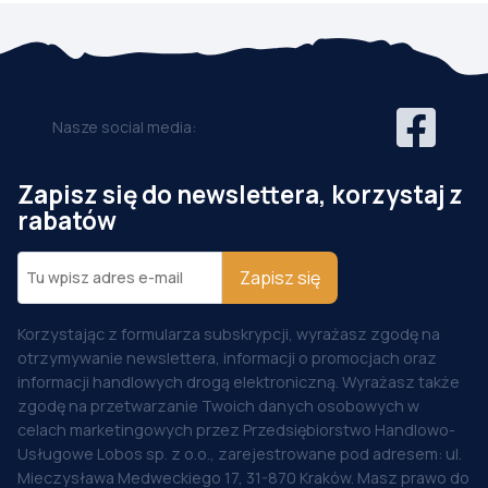
Nasze social media:
Zapisz się do newslettera, korzystaj z
rabatów
Zapisz się
Korzystając z formularza subskrypcji, wyrażasz zgodę na
otrzymywanie newslettera, informacji o promocjach oraz
informacji handlowych drogą elektroniczną. Wyrażasz także
zgodę na przetwarzanie Twoich danych osobowych w
celach marketingowych przez Przedsiębiorstwo Handlowo-
Usługowe Lobos sp. z o.o., zarejestrowane pod adresem: ul.
Mieczysława Medweckiego 17, 31-870 Kraków. Masz prawo do