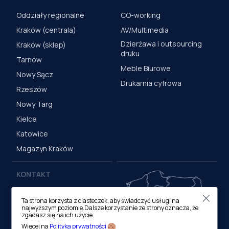
Oddziały regionalne
CO-working
Kraków (centrala)
AV/Multimedia
Dzierżawa i outsourcing
Kraków (sklep)
druku
Tarnów
Meble Biurowe
Nowy Sącz
Drukarnia cyfrowa
Rzeszów
Nowy Targ
Kielce
Katowice
Magazyn Kraków
KONTAKT
Centrala (Kraków)
Ta strona korzysta z ciasteczek, aby świadczyć usługi na
ul. M. Medweckiego 17, 31-
najwyższym poziomie.Dalsze korzystanie ze strony oznacza, że
870 Kraków
zgadasz się na ich użycie.
tel.:
12 413 20 00
Więcej na
Polityka prywatności