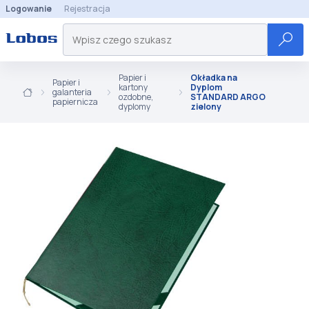
Logowanie
Rejestracja
Papier i
Okładka na
Papier i
kartony
Dyplom
galanteria
ozdobne,
STANDARD ARGO
papiernicza
dyplomy
zielony