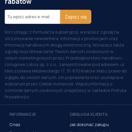
rabatów
Zapisz się
Korzystając z formularza subskrypcji, wyrażasz zgodę na
otrzymywanie newslettera, informacji o promocjach oraz
informacji handlowych drogą elektroniczną. Wyrażasz także
zgodę na przetwarzanie Twoich danych osobowych w
celach marketingowych przez Przedsiębiorstwo Handlowo-
Usługowe Lobos sp. z o.o., zarejestrowane pod adresem: ul.
Mieczysława Medweckiego 17, 31-870 Kraków. Masz prawo do
wglądu do swoich danych, ich poprawiania oraz usunięcia w
wybranym przez Ciebie momencie. Więcej informacji o
ochronie danych osobowych znajdziesz w zakładce Polityka
Prywatności.
INFORMACJE
OBSŁUGA KLIENTA
O nas
Jak dokonać zakupu