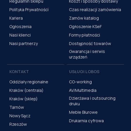
Regulamin sklepu
Koszt i sposoby dostawy
Polityka Prywatności
Czas realizacji zamówienia
Kariera
Zamów katalog
Ogłoszenia
Ogłoszenie KSeF
Nasi klienci
Formy płatności
Nasi partnerzy
Dostępność towarów
Gwarancja i serwis
urządzeń
KONTAKT
USŁUGI LOBOS
Oddziały regionalne
CO-working
Kraków (centrala)
AV/Multimedia
Dzierżawa i outsourcing
Kraków (sklep)
druku
Tarnów
Meble Biurowe
Nowy Sącz
Drukarnia cyfrowa
Rzeszów