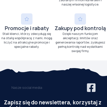
zaufanym firmom kurierskim i
naszej własnej logistyce.
Promocje i rabaty
Zakupy pod kontrolą
Stali klienci, którzy zdecydują się
Dzięki naszym funkcjom
na stałą współpracę z nami, mogą
akceptacji, limitów oraz
liczyć na atrakcyjne promocje i
generowania raportów, zyskujesz
specjalne rabaty.
pełną kontrolę nad wydatkami
swojej firmy.
Nasze social media:
Zapisz się do newslettera, korzystaj z