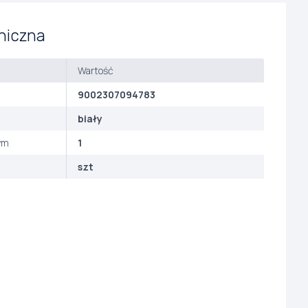
niczna
Wartość
9002307094783
biały
ym
1
szt