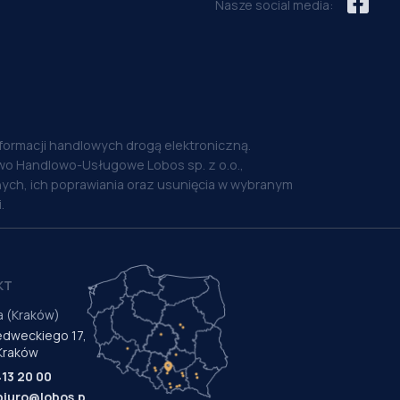
Nasze social media:
nformacji handlowych drogą elektroniczną.
o Handlowo-Usługowe Lobos sp. z o.o.,
ych, ich poprawiania oraz usunięcia w wybranym
.
KT
a (Kraków)
Medweckiego 17,
Kraków
413 20 00
biuro@lobos.pl