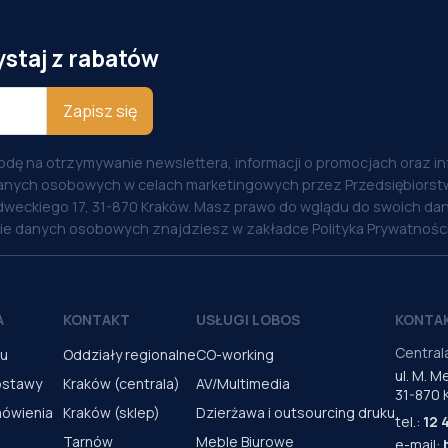
ystaj z rabatów
Zapisz się
odę na otrzymywanie newslettera, informacji o promocjach oraz i
anych osobowych w celach marketingowych przez Przedsiębiorstw
weckiego 17, 31-870 Kraków. Masz prawo do wglądu do swoich dan
nie danych osobowych znajdziesz w zakładce Polityka Prywatności
A
KONTAKT
USŁUGI LOBOS
KONTA
Central
pu
Oddziały regionalne
CO-working
ul. M. 
ostawy
Kraków (centrala)
AV/Multimedia
31-870 
mówienia
Kraków (sklep)
Dzierżawa i outsourcing druku
tel.:
12 
Tarnów
Meble Biurowe
e-mail: