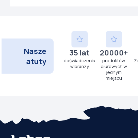
Nasze
35 lat
20000+
atuty
doświadczenia
produktów
Z
w branży
biurowych w
jednym
miejscu