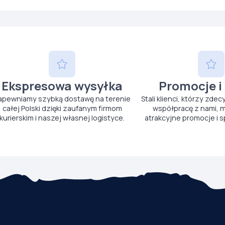
Ekspresowa wysyłka
Promocje i
apewniamy szybką dostawę na terenie
Stali klienci, którzy zdec
całej Polski dzięki zaufanym firmom
współpracę z nami, m
kurierskim i naszej własnej logistyce.
atrakcyjne promocje i s