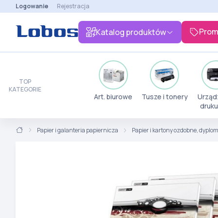
Logowanie
Rejestracja
Prom
Katalog produktów
TOP
KATEGORIE
Art. biurowe
Tusze i tonery
Urząd
druku
Papier i galanteria papiernicza
Papier i kartony ozdobne, dyplo