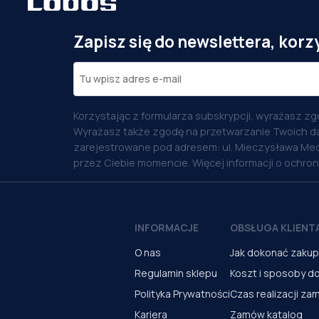
Zapisz się do newslettera, korz
Korzystając z formularza subskrypcji, wyrażasz zg
Wyrażasz także zgodę na przetwarzanie Twoich d
zarejestrowane pod adresem: ul. Mieczysława Med
przez Ciebie momencie. Więcej informacji o ochro
INFORMACJE
OBSŁUGA KLIENT
O nas
Jak dokonać zaku
Regulamin sklepu
Koszt i sposoby d
Polityka Prywatności
Czas realizacji za
Kariera
Zamów katalog