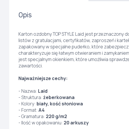
Opis
Karton ozdobny TOP STYLE Laid jest przeznaczony d
listów z gratulacjami, certyfikatów, zaproszeń i kart
zapakowany w specjalne pudełko, które zabezpiecza
charakteryzuje się łatwym otwieraniem i zamykanie
jest specjalnym okienkiem, które umożliwia sprawdzen
zawartości.
Najważniejsze cechy:
- Nazwa:
Laid
- Struktura:
żeberkowana
- Kolory:
biały, kość słoniowa
- Format:
A4
- Gramatura:
220 g/m2
- Ilość w opakowaniu:
20 arkuszy