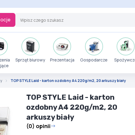
ocje
zenia
Sprzęt biurowy
Prezentacja
Gospodarcze
Spożywcz
jące
my
TOP STYLE Laid - karton ozdobny A4 220g/m2, 20 arkuszy biały
TOP STYLE Laid - karton
ozdobny A4 220g/m2, 20
arkuszy biały
(0) opinii