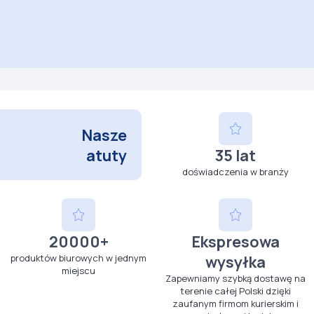
Ochnik -
elektryczna Oral-B
imitacji skóry z
zymać
Vitality White Box -
Kup 80 aby otrzymać
kieszenią z przodu
Kup 50 aby otrzymać
premia G150
różowa Wittchen -
Wybierz
Wybierz
Wybierz
premia G150
Nasze
atuty
35 lat
doświadczenia w branży
20000+
Ekspresowa
produktów biurowych w jednym
wysyłka
miejscu
Zapewniamy szybką dostawę na
terenie całej Polski dzięki
zaufanym firmom kurierskim i