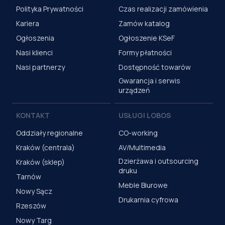
Polityka Prywatności
Czas realizacji zamówienia
Kariera
Zamów katalog
Ogłoszenia
Ogłoszenie KSeF
Nasi klienci
Formy płatności
Nasi partnerzy
Dostępność towarów
Gwarancja i serwis
urządzeń
KONTAKT
USŁUGI LOBOS
Oddziały regionalne
CO-working
Kraków (centrala)
AV/Multimedia
Dzierżawa i outsourcing
Kraków (sklep)
druku
Tarnów
Meble Biurowe
Nowy Sącz
Drukarnia cyfrowa
Rzeszów
Nowy Targ