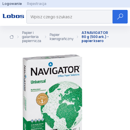
Logowanie
Rejestracja
Papier i
A3 NAVIGATOR
Papier
galanteria
80 g (500 ark.) -
kserograficzny
papiernicza
papier ksero