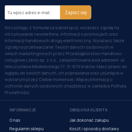
Zapisz się
Korzystając z formularza subskrypcji, wyrażasz zgodę na
otrzymywanie newslettera, informacji o promocjach oraz
informacji handlowych drogą elektroniczną. Wyrażasz także
zgodę na przetwarzanie Twoich danych osobowych w
celach marketingowych przez Przedsiębiorstwo Handlowo-
Usługowe Lobos sp. z o.o., zarejestrowane pod adresem: ul.
Mieczysława Medweckiego 17, 31-870 Kraków. Masz prawo do
wglądu do swoich danych, ich poprawiania oraz usunięcia w
wybranym przez Ciebie momencie. Więcej informacji o
ochronie danych osobowych znajdziesz w zakładce Polityka
Prywatności.
INFORMACJE
OBSŁUGA KLIENTA
O nas
Jak dokonać zakupu
Regulamin sklepu
Koszt i sposoby dostawy