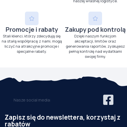
naszej własnej logistyce.
Promocje i rabaty
Zakupy pod kontrolą
Stali klienci, którzy zdecydują się
Dzięki naszym funkcjom
na stałą współpracę z nami, mogą
akceptacji, limitów oraz
liczyć na atrakcyjne promocje i
generowania raportów, zyskujesz
specjalne rabaty.
pełną kontrolę nad wydatkami
swojej firmy.
Nasze social media:
Zapisz się do newslettera, korzystaj z
rabatów