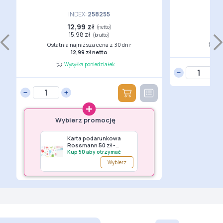
INDEX:
258255
12,99 zł
3
(netto)
15,98 zł
(brutto)
Ostatnia najniższa cena z 30 dni:
Wy
12,99 zł netto
Wysyłka poniedziałek
Wybierz promocję
z
Karta podarunkowa
Torebka shopperka 
Rossmann 50 zł -
imitacji skóry z
premia G149
Kup 50 aby otrzymać
kieszenią z przodu
Kup 50 aby otrzymać
czarno - grafitowa
rz
Wybierz
Wybier
150
Wittchen - premia G1