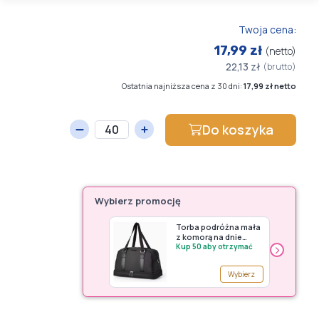
Twoja cena:
17,99 zł
(netto)
22,13 zł
(brutto)
Ostatnia najniższa cena z 30 dni:
17,99 zł netto
Do koszyka
Wybierz promocję
Torba podróżna mała
z komorą na dnie
›
Puccini - premia G150
Kup 50 aby otrzymać
czarny
Wybierz