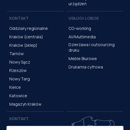
urządzeń
KONTAKT
USŁUGI LOBOS
Oddziały regionalne
CO-working
Kraków (centrala)
AV/Multimedia
Dzierżawa i outsourcing
Kraków (sklep)
druku
Tarnów
Meble Biurowe
Nowy Sącz
Drukarnia cyfrowa
Rzeszów
Nowy Targ
Kielce
Katowice
Magazyn Kraków
KONTAKT
Centrala (Kraków)