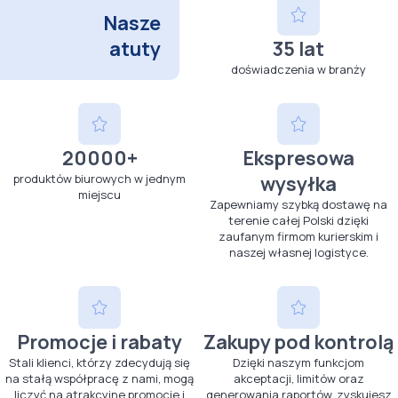
Nasze
atuty
35 lat
doświadczenia w branży
20000+
Ekspresowa
produktów biurowych w jednym
wysyłka
miejscu
Zapewniamy szybką dostawę na
terenie całej Polski dzięki
zaufanym firmom kurierskim i
naszej własnej logistyce.
Promocje i rabaty
Zakupy pod kontrolą
Stali klienci, którzy zdecydują się
Dzięki naszym funkcjom
na stałą współpracę z nami, mogą
akceptacji, limitów oraz
liczyć na atrakcyjne promocje i
generowania raportów, zyskujesz