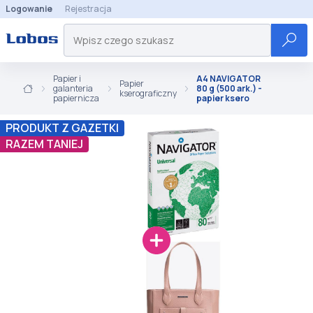
Logowanie
Rejestracja
Papier i
A4 NAVIGATOR
Papier
galanteria
80 g (500 ark.) -
kserograficzny
papiernicza
papier ksero
PRODUKT Z GAZETKI
RAZEM TANIEJ