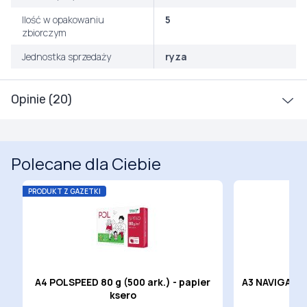
Ilość w opakowaniu
5
zbiorczym
Jednostka sprzedaży
ryza
Opinie (20)
Polecane dla Ciebie
PRODUKT Z GAZETKI
r
A4 POLSPEED 80 g (500 ark.) - papier
A3 NAVIGATOR 
ksero