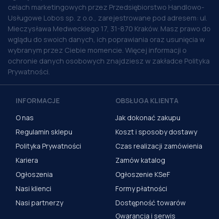
celach marketingowych przez Przedsiębiorstwo Handlowo-
Usługowe Lobos sp. z o.o., zarejestrowane pod adresem: ul.
Mieczysława Medweckiego 17, 31-870 Kraków. Masz prawo do
wglądu do swoich danych, ich poprawiania oraz usunięcia w
wybranym przez Ciebie momencie. Więcej informacji o
ochronie danych osobowych znajdziesz w zakładce Polityka
Prywatności.
INFORMACJE
OBSŁUGA KLIENTA
O nas
Jak dokonać zakupu
Regulamin sklepu
Koszt i sposoby dostawy
Polityka Prywatności
Czas realizacji zamówienia
Kariera
Zamów katalog
Ogłoszenia
Ogłoszenie KSeF
Nasi klienci
Formy płatności
Nasi partnerzy
Dostępność towarów
Gwarancja i serwis