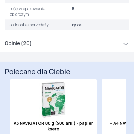
Ilość w opakowaniu
5
zbiorczym
Jednostka sprzedaży
ryza
Opinie (20)
Polecane dla Ciebie
A3 NAVIGATOR 80 g (500 ark.) - papier
-- A4 NAVIG
ksero