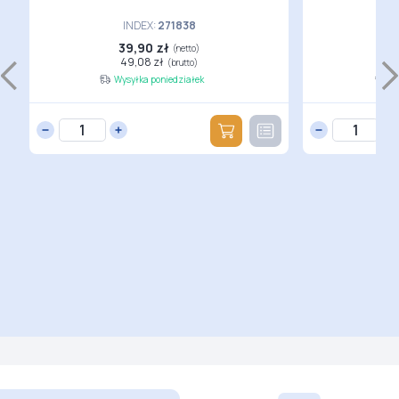
INDEX:
271838
39,90 zł
1
(netto)
49,08 zł
(brutto)
Wysyłka poniedziałek
Wy
z
rz
150