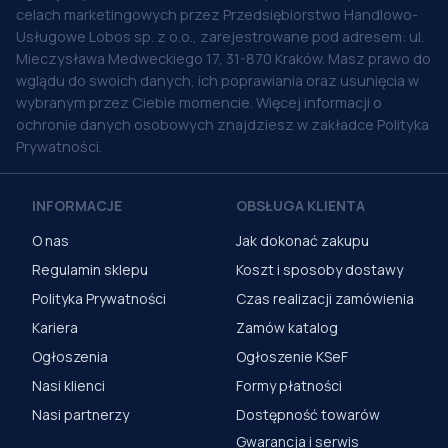
celach marketingowych przez Przedsiębiorstwo Handlowo-
Usługowe Lobos sp. z o.o., zarejestrowane pod adresem: ul.
Mieczysława Medweckiego 17, 31-870 Kraków. Masz prawo do
wglądu do swoich danych, ich poprawiania oraz usunięcia w
wybranym przez Ciebie momencie. Więcej informacji o
ochronie danych osobowych znajdziesz w zakładce Polityka
Prywatności.
INFORMACJE
OBSŁUGA KLIENTA
O nas
Jak dokonać zakupu
Regulamin sklepu
Koszt i sposoby dostawy
Polityka Prywatności
Czas realizacji zamówienia
Kariera
Zamów katalog
Ogłoszenia
Ogłoszenie KSeF
Nasi klienci
Formy płatności
Nasi partnerzy
Dostępność towarów
Gwarancja i serwis