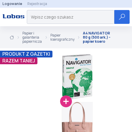
Logowanie
Rejestracja
Papier i
A4 NAVIGATOR
Papier
galanteria
80 g (500 ark.) -
kserograficzny
papiernicza
papier ksero
PRODUKT Z GAZETKI
RAZEM TANIEJ