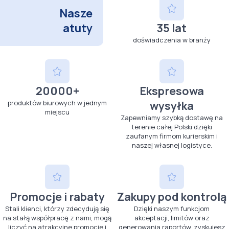
Nasze
atuty
35 lat
doświadczenia w branży
20000+
Ekspresowa
produktów biurowych w jednym
wysyłka
miejscu
Zapewniamy szybką dostawę na
terenie całej Polski dzięki
zaufanym firmom kurierskim i
naszej własnej logistyce.
Promocje i rabaty
Zakupy pod kontrolą
Stali klienci, którzy zdecydują się
Dzięki naszym funkcjom
na stałą współpracę z nami, mogą
akceptacji, limitów oraz
liczyć na atrakcyjne promocje i
generowania raportów, zyskujesz