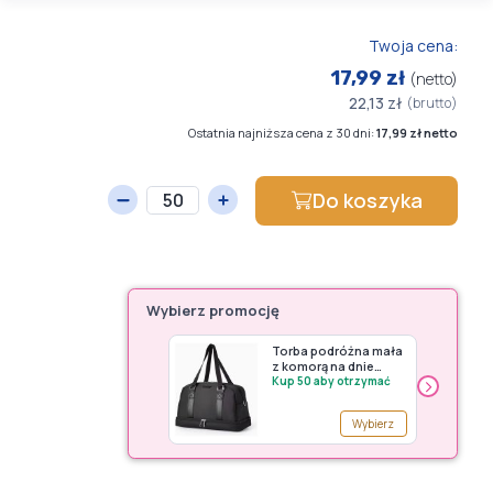
Twoja cena:
17,99 zł
(netto)
22,13 zł
(brutto)
Ostatnia najniższa cena z 30 dni:
17,99 zł netto
Do koszyka
Wybierz promocję
Torba podróżna mała
z komorą na dnie
›
Puccini - premia G150
Kup 50 aby otrzymać
czarny
Wybierz