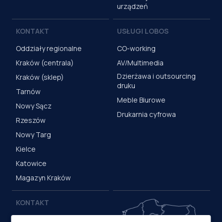
urządzeń
KONTAKT
USŁUGI LOBOS
Oddziały regionalne
CO-working
Kraków (centrala)
AV/Multimedia
Dzierżawa i outsourcing
Kraków (sklep)
druku
Tarnów
Meble Biurowe
Nowy Sącz
Drukarnia cyfrowa
Rzeszów
Nowy Targ
Kielce
Katowice
Magazyn Kraków
KONTAKT
Centrala (Kraków)