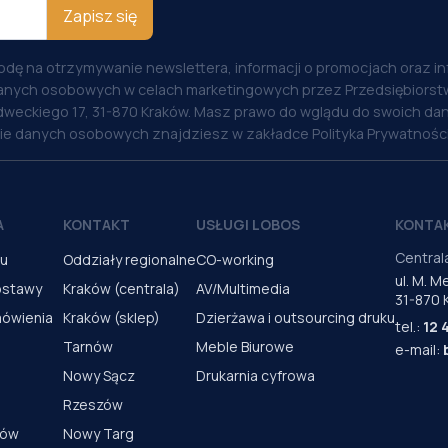
Zapisz się
odę na otrzymywanie newslettera, informacji o promocjach oraz i
anych osobowych w celach marketingowych przez Przedsiębiorstw
weckiego 17, 31-870 Kraków. Masz prawo do wglądu do swoich dan
nie danych osobowych znajdziesz w zakładce Polityka Prywatności
A
KONTAKT
USŁUGI LOBOS
KONTA
Central
pu
Oddziały regionalne
CO-working
ul. M. 
ostawy
Kraków (centrala)
AV/Multimedia
31-870 
mówienia
Kraków (sklep)
Dzierżawa i outsourcing druku
tel.:
12 
Tarnów
Meble Biurowe
e-mail:
Nowy Sącz
Drukarnia cyfrowa
Rzeszów
rów
Nowy Targ