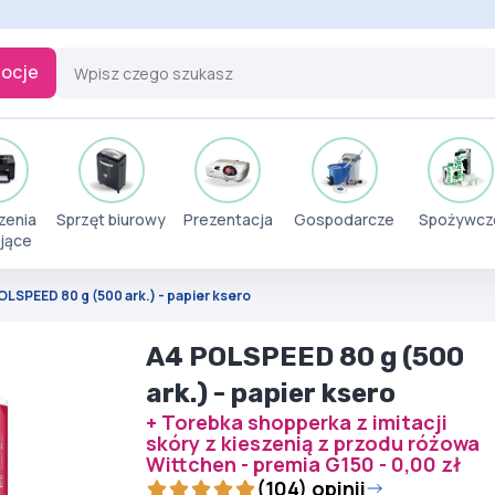
ocje
zenia
Sprzęt biurowy
Prezentacja
Gospodarcze
Spożywcz
jące
OLSPEED 80 g (500 ark.) - papier ksero
A4 POLSPEED 80 g (500
ark.) - papier ksero
+ Torebka shopperka z imitacji
skóry z kieszenią z przodu różowa
Wittchen - premia G150 - 0,00 zł
(104) opinii