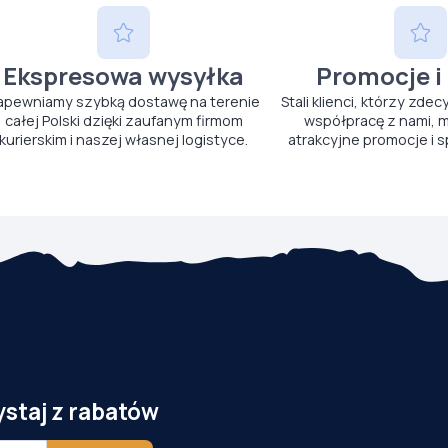
Ekspresowa wysyłka
Promocje i
apewniamy szybką dostawę na terenie
Stali klienci, którzy zdec
całej Polski dzięki zaufanym firmom
współpracę z nami, m
kurierskim i naszej własnej logistyce.
atrakcyjne promocje i s
ystaj z rabatów