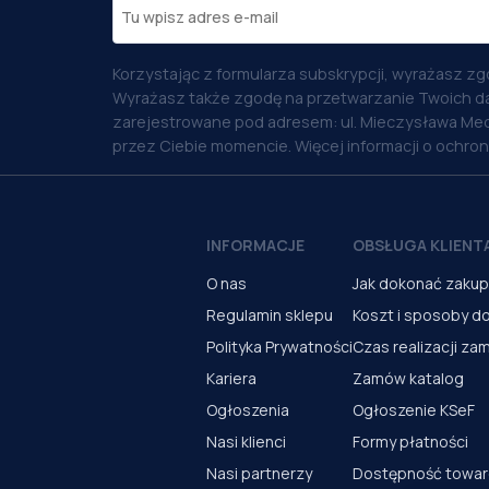
Korzystając z formularza subskrypcji, wyrażasz zg
Wyrażasz także zgodę na przetwarzanie Twoich d
zarejestrowane pod adresem: ul. Mieczysława Med
przez Ciebie momencie. Więcej informacji o ochro
INFORMACJE
OBSŁUGA KLIENT
O nas
Jak dokonać zaku
Regulamin sklepu
Koszt i sposoby d
Polityka Prywatności
Czas realizacji za
Kariera
Zamów katalog
Ogłoszenia
Ogłoszenie KSeF
Nasi klienci
Formy płatności
Nasi partnerzy
Dostępność towa