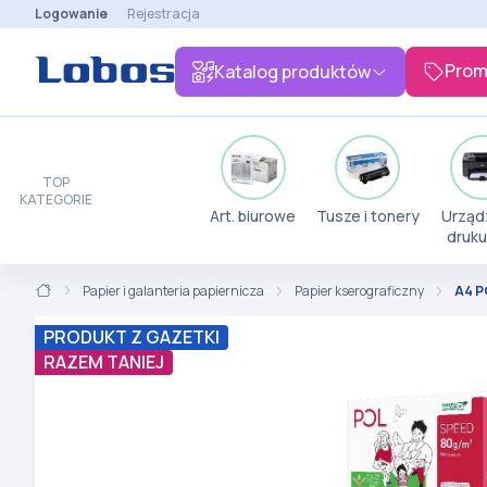
Logowanie
Rejestracja
Prom
Katalog produktów
TOP
KATEGORIE
Art. biurowe
Tusze i tonery
Urząd
druku
Papier i galanteria papiernicza
Papier kserograficzny
A4 P
PRODUKT Z GAZETKI
RAZEM TANIEJ