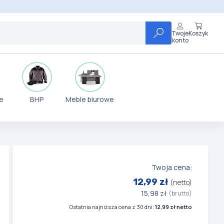
Twoje
Koszyk
konto
e
BHP
Meble biurowe
Twoja cena:
12,99 zł
(netto)
15,98 zł
(brutto)
Ostatnia najniższa cena z 30 dni:
12,99 zł netto