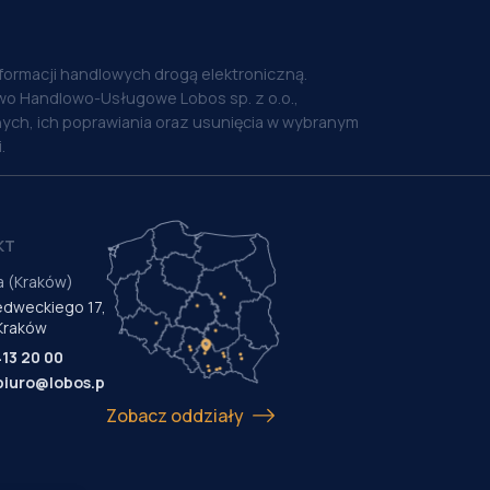
nformacji handlowych drogą elektroniczną.
o Handlowo-Usługowe Lobos sp. z o.o.,
ych, ich poprawiania oraz usunięcia w wybranym
.
KT
a (Kraków)
Medweckiego 17,
Kraków
413 20 00
biuro@lobos.pl
Zobacz oddziały