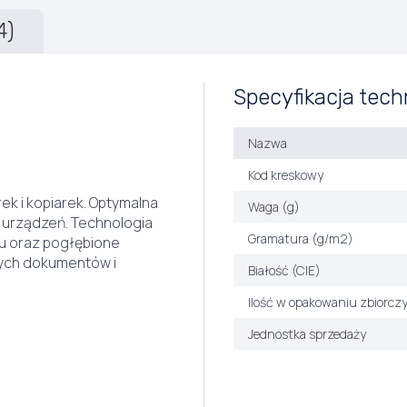
4)
Specyfikacja tech
Nazwa
Kod kreskowy
k i kopiarek. Optymalna
Waga (g)
 urządzeń. Technologia
Gramatura (g/m2)
u oraz pogłębione
nych dokumentów i
Białość (CIE)
Ilość w opakowaniu zbiorcz
Jednostka sprzedaży