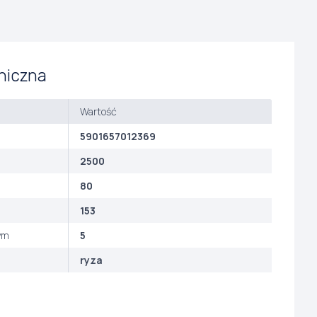
niczna
Wartość
5901657012369
2500
80
153
ym
5
ryza