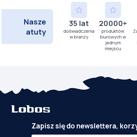
Nasze
35 lat
20000+
atuty
doświadczenia
produktów
Z
w branży
biurowych w
jednym
miejscu
Zapisz się do newslettera, korz