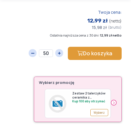
Twoja cena:
12,99 zł
(netto)
15,98 zł
(brutto)
Ostatnia najniższa cena z 30 dni:
12,99 zł netto
Do koszyka
Wybierz promocję
Zestaw 2 talerzyków
ceramika z
›
Bolesławca - premia
Kup 100 aby otrzymać
POL
Wybierz