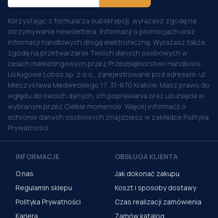
Korzystając z formularza subskrypcji, wyrażasz zgodę na
otrzymywanie newslettera, informacji o promocjach oraz
informacji handlowych drogą elektroniczną. Wyrażasz także
zgodę na przetwarzanie Twoich danych osobowych w
celach marketingowych przez Przedsiębiorstwo Handlowo-
Usługowe Lobos sp. z o.o., zarejestrowane pod adresem: ul.
Mieczysława Medweckiego 17, 31-870 Kraków. Masz prawo do
wglądu do swoich danych, ich poprawiania oraz usunięcia w
wybranym przez Ciebie momencie. Więcej informacji o
ochronie danych osobowych znajdziesz w zakładce Polityka
Prywatności.
INFORMACJE
OBSŁUGA KLIENTA
O nas
Jak dokonać zakupu
Regulamin sklepu
Koszt i sposoby dostawy
Polityka Prywatności
Czas realizacji zamówienia
Kariera
Zamów katalog