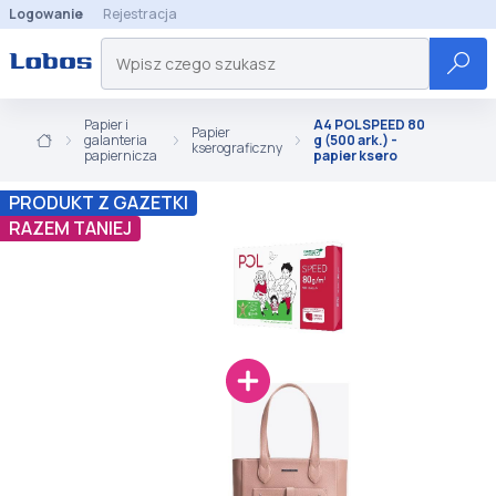
Logowanie
Rejestracja
Papier i
A4 POLSPEED 80
Papier
galanteria
g (500 ark.) -
kserograficzny
papiernicza
papier ksero
PRODUKT Z GAZETKI
RAZEM TANIEJ