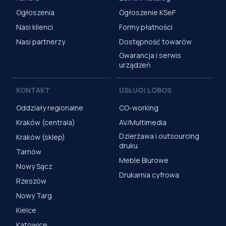
Ogłoszenia
Ogłoszenie KSeF
Nasi klienci
Formy płatności
Nasi partnerzy
Dostępność towarów
Gwarancja i serwis
urządzeń
KONTAKT
USŁUGI LOBOS
Oddziały regionalne
CO-working
Kraków (centrala)
AV/Multimedia
Dzierżawa i outsourcing
Kraków (sklep)
druku
Tarnów
Meble Biurowe
Nowy Sącz
Drukarnia cyfrowa
Rzeszów
Nowy Targ
Kielce
Katowice