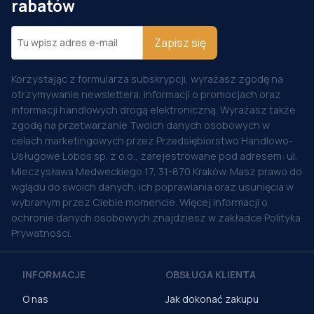
rabatów
Zapisz się
Korzystając z formularza subskrypcji, wyrażasz zgodę na
otrzymywanie newslettera, informacji o promocjach oraz
informacji handlowych drogą elektroniczną. Wyrażasz także
zgodę na przetwarzanie Twoich danych osobowych w
celach marketingowych przez Przedsiębiorstwo Handlowo-
Usługowe Lobos sp. z o.o., zarejestrowane pod adresem: ul.
Mieczysława Medweckiego 17, 31-870 Kraków. Masz prawo do
wglądu do swoich danych, ich poprawiania oraz usunięcia w
wybranym przez Ciebie momencie. Więcej informacji o
ochronie danych osobowych znajdziesz w zakładce Polityka
Prywatności.
INFORMACJE
OBSŁUGA KLIENTA
O nas
Jak dokonać zakupu