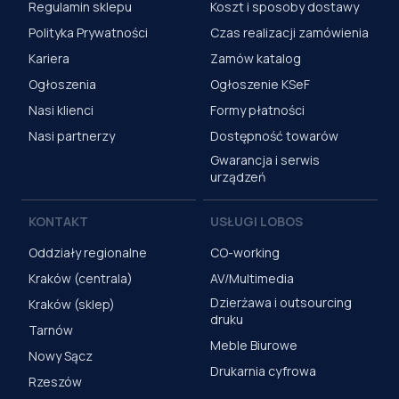
Regulamin sklepu
Koszt i sposoby dostawy
Polityka Prywatności
Czas realizacji zamówienia
Kariera
Zamów katalog
Ogłoszenia
Ogłoszenie KSeF
Nasi klienci
Formy płatności
Nasi partnerzy
Dostępność towarów
Gwarancja i serwis
urządzeń
KONTAKT
USŁUGI LOBOS
Oddziały regionalne
CO-working
Kraków (centrala)
AV/Multimedia
Dzierżawa i outsourcing
Kraków (sklep)
druku
Tarnów
Meble Biurowe
Nowy Sącz
Drukarnia cyfrowa
Rzeszów