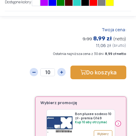
Dostępne kolory:
Twoja cena:
8,99 zł
9,99
(netto)
11,06 zł
(brutto)
Ostatnia najniższa cena z 30 dni:
8,99 zł netto
Do koszyka
Wybierz promocję
Bon pluxee sodexo 10
zł - premia G149
›
Kup 10 aby otrzymać
Wybierz