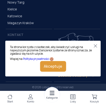
Nowy Targ
Kielce
Katowice
Magazyn Kraków
KONTAKT
Centrala (Kraków)
Ta strona korzysta z ciasteczek, aby świadczyć usługi na
ul. M. Medweckiego 17, 31-
najwyższym poziomie.Dalsze korzystanie ze strony oznacza, że
870 Kraków
zgadasz się na ich użycie.
tel.:
12 413 20 00
Więcej na
Polityka prywatności
e-mail:
biuro@lobos.pl
Akceptuje
Zobacz oddziały
© 2026 Lobos. All rights reserved.
Kategorie
Start
Konto
Listy
Koszyk