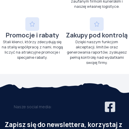
zaufanym firmom kurierskim i
naszej własnej logistyce.
Promocje i rabaty
Zakupy pod kontrolą
Stali klienci, którzy zdecydują się
Dzięki naszym funkcjom
na stałą współpracę z nami, mogą
akceptacji, limitów oraz
liczyć na atrakcyjne promocje i
generowania raportów, zyskujesz
specjalne rabaty.
pełną kontrolę nad wydatkami
swojej firmy.
Nasze social media:
Zapisz się do newslettera, korzystaj z