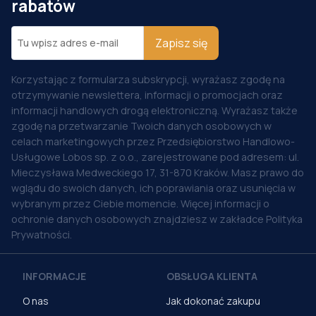
rabatów
Zapisz się
Korzystając z formularza subskrypcji, wyrażasz zgodę na
otrzymywanie newslettera, informacji o promocjach oraz
informacji handlowych drogą elektroniczną. Wyrażasz także
zgodę na przetwarzanie Twoich danych osobowych w
celach marketingowych przez Przedsiębiorstwo Handlowo-
Usługowe Lobos sp. z o.o., zarejestrowane pod adresem: ul.
Mieczysława Medweckiego 17, 31-870 Kraków. Masz prawo do
wglądu do swoich danych, ich poprawiania oraz usunięcia w
wybranym przez Ciebie momencie. Więcej informacji o
ochronie danych osobowych znajdziesz w zakładce Polityka
Prywatności.
INFORMACJE
OBSŁUGA KLIENTA
O nas
Jak dokonać zakupu