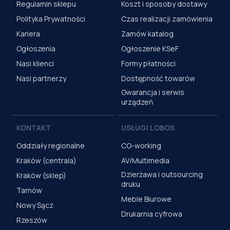
Regulamin sklepu
Koszt i sposoby dostawy
Polityka Prywatności
Czas realizacji zamówienia
Kariera
Zamów katalog
Ogłoszenia
Ogłoszenie KSeF
Nasi klienci
Formy płatności
Nasi partnerzy
Dostępność towarów
Gwarancja i serwis
urządzeń
KONTAKT
USŁUGI LOBOS
Oddziały regionalne
CO-working
Kraków (centrala)
AV/Multimedia
Dzierżawa i outsourcing
Kraków (sklep)
druku
Tarnów
Meble Biurowe
Nowy Sącz
Drukarnia cyfrowa
Rzeszów