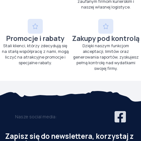
zaufanym firmom kurierskim i
naszej własnej logistyce.
Promocje i rabaty
Zakupy pod kontrolą
Stali klienci, którzy zdecydują się
Dzięki naszym funkcjom
na stałą współpracę z nami, mogą
akceptacji, limitów oraz
liczyć na atrakcyjne promocje i
generowania raportów, zyskujesz
specjalne rabaty.
pełną kontrolę nad wydatkami
swojej firmy.
Nasze social media:
Zapisz się do newslettera, korzystaj z