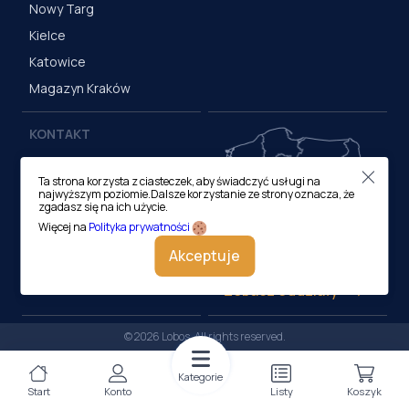
Nowy Targ
Kielce
Katowice
Magazyn Kraków
KONTAKT
Centrala (Kraków)
Ta strona korzysta z ciasteczek, aby świadczyć usługi na
ul. M. Medweckiego 17, 31-
najwyższym poziomie.Dalsze korzystanie ze strony oznacza, że
870 Kraków
zgadasz się na ich użycie.
tel.:
12 413 20 00
Więcej na
Polityka prywatności
e-mail:
biuro@lobos.pl
Akceptuje
Zobacz oddziały
© 2026 Lobos. All rights reserved.
Kategorie
Start
Konto
Listy
Koszyk