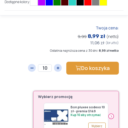
Dostępne kolory:
Twoja cena:
8,99 zł
9,99
(netto)
11,06 zł
(brutto)
Ostatnia najniższa cena z 30 dni:
8,99 zł netto
Do koszyka
Wybierz promocję
Bon pluxee sodexo 10
zł - premia G149
›
Kup 10 aby otrzymać
Wybierz