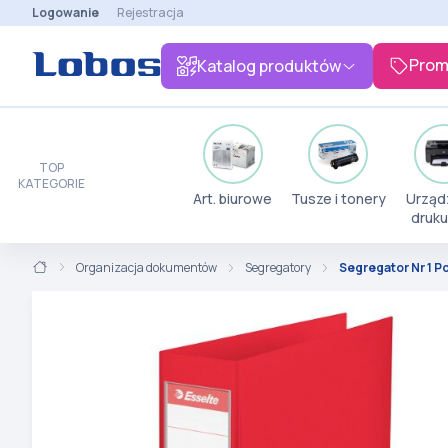
Logowanie
Rejestracja
Prom
Katalog produktów
TOP
KATEGORIE
Art. biurowe
Tusze i tonery
Urząd
druku
Organizacja dokumentów
Segregatory
Segregator Nr 1 