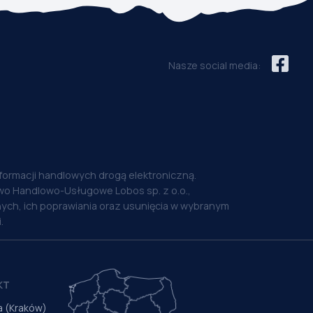
Nasze social media:
nformacji handlowych drogą elektroniczną.
o Handlowo-Usługowe Lobos sp. z o.o.,
ych, ich poprawiania oraz usunięcia w wybranym
.
KT
a (Kraków)