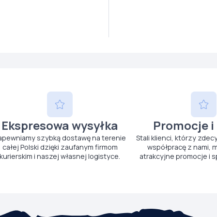
Ekspresowa wysyłka
Promocje i
apewniamy szybką dostawę na terenie
Stali klienci, którzy zdec
całej Polski dzięki zaufanym firmom
współpracę z nami, m
kurierskim i naszej własnej logistyce.
atrakcyjne promocje i s