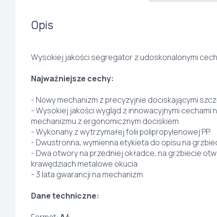
Opis
Wysokiej jakości segregator z udoskonalonymi cech
Najważniejsze cechy:
- Nowy mechanizm z precyzyjnie dociskającymi szc
- Wysokiej jakości wygląd z innowacyjnymi cechami 
mechanizmu z ergonomicznym dociskiem
- Wykonany z wytrzymałej folii polipropylenowej PP
- Dwustronna, wymienna etykieta do opisu na grzbie
- Dwa otwory na przedniej okładce, na grzbiecie otwó
krawędziach metalowe okucia
- 3 lata gwarancji na mechanizm
Dane techniczne: