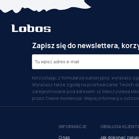
Zapisz się do newslettera, korz
Korzystając z formularza subskrypcji, wyrażasz zg
Wyrażasz także zgodę na przetwarzanie Twoich d
zarejestrowane pod adresem: ul. Mieczysława Med
przez Ciebie momencie. Więcej informacji o ochro
INFORMACJE
OBSŁUGA KLIENT
O nas
Jak dokonać zaku