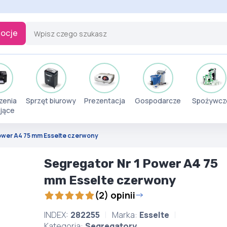
ocje
zenia
Sprzęt biurowy
Prezentacja
Gospodarcze
Spożywcz
jące
Power A4 75 mm Esselte czerwony
Segregator Nr 1 Power A4 75
mm Esselte czerwony
(2) opinii
INDEX:
282255
Marka:
Esselte
Kategoria:
Segregatory