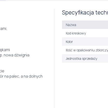
Specyfikacja tech
Nazwa
ami.
Kod kreskowy
Kolor
zękami
Ilość w opakowaniu zbiorcz
np. nowa dźwignia
Jednostka sprzedaży
cie
r na palec, a na dolnych