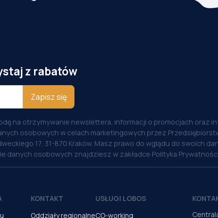
ystaj z rabatów
Zapisz się
odę na otrzymywanie newslettera, informacji o promocjach oraz i
anych osobowych w celach marketingowych przez Przedsiębiorstw
weckiego 17, 31-870 Kraków. Masz prawo do wglądu do swoich dan
nie danych osobowych znajdziesz w zakładce Polityka Prywatności
A
KONTAKT
USŁUGI LOBOS
KONTA
Central
pu
Oddziały regionalne
CO-working