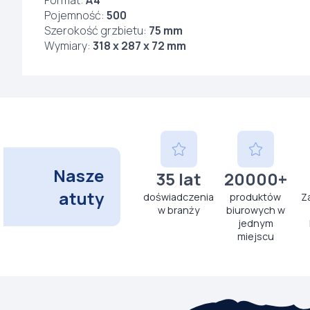
Format:
A4
Pojemność:
500
Szerokość grzbietu:
75 mm
Wymiary:
318 x 287 x 72 mm
Nasze
35 lat
20000+
atuty
doświadczenia
produktów
Z
w branży
biurowych w
jednym
miejscu