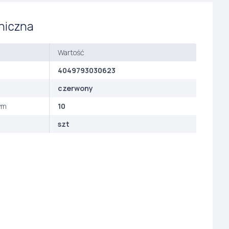
niczna
Wartość
4049793030623
czerwony
ym
10
szt