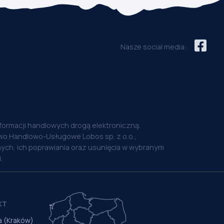
Nasze social media:
nformacji handlowych drogą elektroniczną.
o Handlowo-Usługowe Lobos sp. z o.o.,
ych, ich poprawiania oraz usunięcia w wybranym
.
KT
a (Kraków)