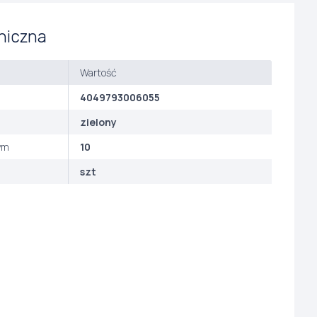
niczna
Wartość
4049793006055
zielony
ym
10
szt