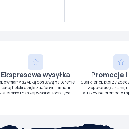
Ekspresowa wysyłka
Promocje i
apewniamy szybką dostawę na terenie
Stali klienci, którzy zdec
całej Polski dzięki zaufanym firmom
współpracę z nami, m
kurierskim i naszej własnej logistyce.
atrakcyjne promocje i s