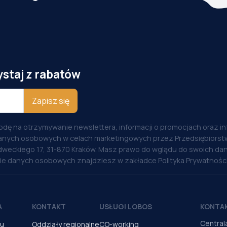
ystaj z rabatów
Zapisz się
odę na otrzymywanie newslettera, informacji o promocjach oraz i
anych osobowych w celach marketingowych przez Przedsiębiorstw
weckiego 17, 31-870 Kraków. Masz prawo do wglądu do swoich dan
nie danych osobowych znajdziesz w zakładce Polityka Prywatności
A
KONTAKT
USŁUGI LOBOS
KONTA
Central
pu
Oddziały regionalne
CO-working