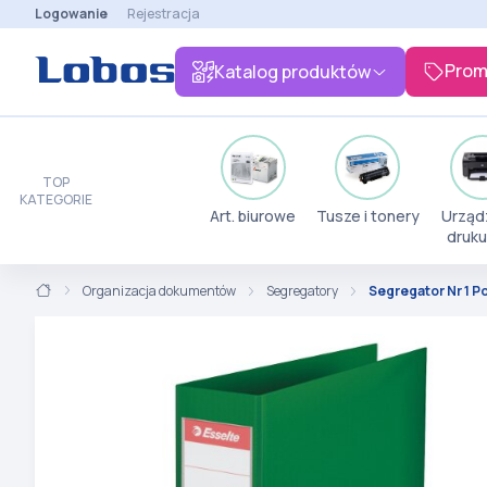
Logowanie
Rejestracja
Prom
Katalog produktów
TOP
KATEGORIE
Art. biurowe
Tusze i tonery
Urząd
druku
Organizacja dokumentów
Segregatory
Segregator Nr 1 P