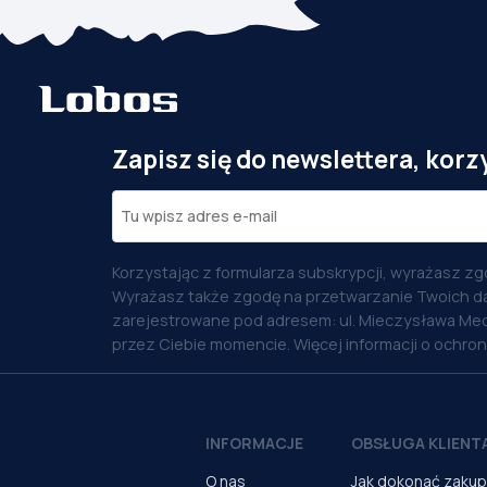
Zapisz się do newslettera, korz
Korzystając z formularza subskrypcji, wyrażasz zg
Wyrażasz także zgodę na przetwarzanie Twoich d
zarejestrowane pod adresem: ul. Mieczysława Med
przez Ciebie momencie. Więcej informacji o ochro
INFORMACJE
OBSŁUGA KLIENT
O nas
Jak dokonać zaku