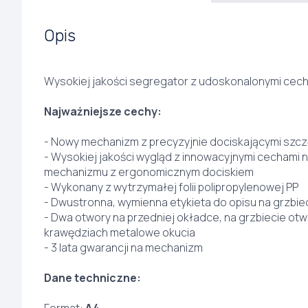
Opis
Wysokiej jakości segregator z udoskonalonymi cech
Najważniejsze cechy:
- Nowy mechanizm z precyzyjnie dociskającymi szc
- Wysokiej jakości wygląd z innowacyjnymi cechami 
mechanizmu z ergonomicznym dociskiem
- Wykonany z wytrzymałej folii polipropylenowej PP
- Dwustronna, wymienna etykieta do opisu na grzbie
- Dwa otwory na przedniej okładce, na grzbiecie otwó
krawędziach metalowe okucia
- 3 lata gwarancji na mechanizm
Dane techniczne: