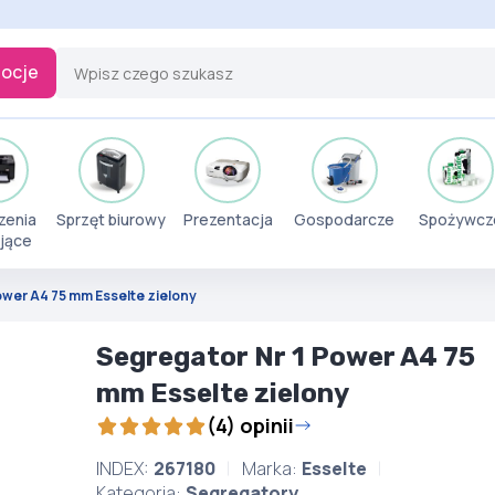
ocje
zenia
Sprzęt biurowy
Prezentacja
Gospodarcze
Spożywcz
jące
ower A4 75 mm Esselte zielony
Segregator Nr 1 Power A4 75
mm Esselte zielony
(4) opinii
INDEX:
267180
Marka:
Esselte
Kategoria:
Segregatory