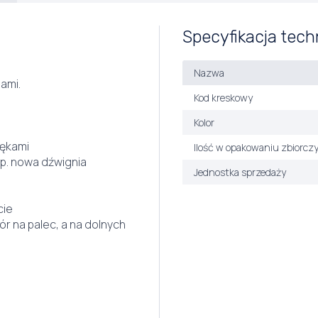
Specyfikacja tech
Nazwa
ami.
Kod kreskowy
Kolor
zękami
Ilość w opakowaniu zbiorcz
np. nowa dźwignia
Jednostka sprzedaży
cie
r na palec, a na dolnych