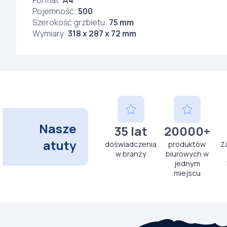
Format:
A4
Pojemność:
500
Szerokość grzbietu:
75 mm
Wymiary:
318 x 287 x 72 mm
Nasze
35 lat
20000+
atuty
doświadczenia
produktów
Z
w branży
biurowych w
jednym
miejscu