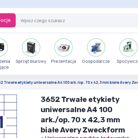
ocje
zenia
Sprzęt biurowy
Prezentacja
Gospodarcze
Spożywcz
jące
2 Trwałe etykiety uniwersalne A4 100 ark./op. 70 x 42,3 mm białe Avery Z
3652 Trwałe etykiety
uniwersalne A4 100
ark./op. 70 x 42,3 mm
białe Avery Zweckform