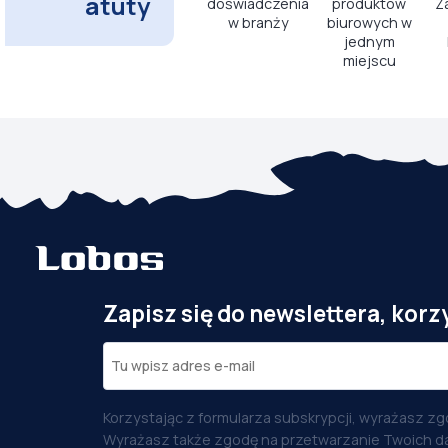
atuty
doświadczenia
produktów
Z
w branży
biurowych w
jednym
miejscu
Zapisz się do newslettera, korz
Korzystając z formularza subskrypcji, wyrażasz zg
Wyrażasz także zgodę na przetwarzanie Twoich d