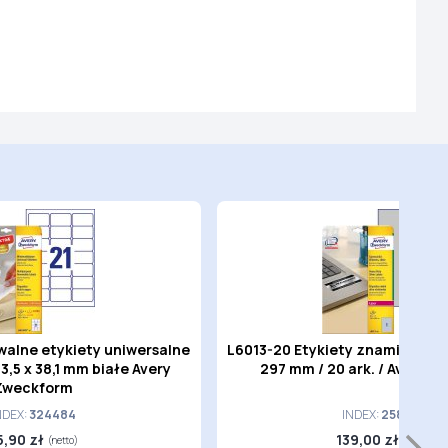
alne etykiety uniwersalne
L6013-20 Etykiety znamionowe 
63,5 x 38,1 mm białe Avery
297 mm / 20 ark. / Avery 
Zweckform
NDEX:
324484
INDEX:
258748
5,90 zł
139,00 zł
(netto)
(netto)