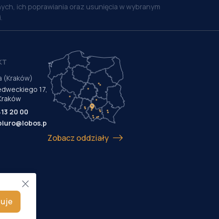
ych, ich poprawiania oraz usunięcia w wybranym
.
KT
a (Kraków)
Medweckiego 17,
Kraków
413 20 00
biuro@lobos.pl
Zobacz oddziały
uje