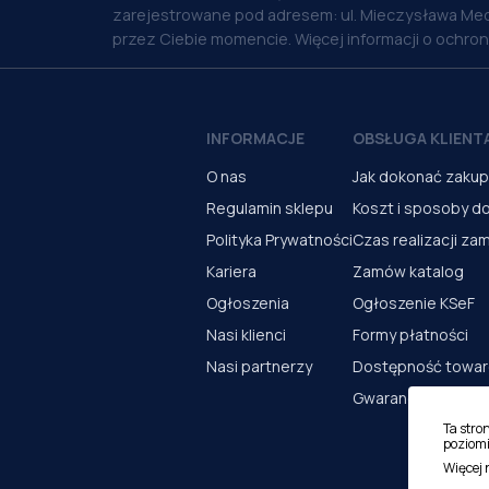
zarejestrowane pod adresem: ul. Mieczysława Med
przez Ciebie momencie. Więcej informacji o ochro
INFORMACJE
OBSŁUGA KLIENT
O nas
Jak dokonać zaku
Regulamin sklepu
Koszt i sposoby d
Polityka Prywatności
Czas realizacji za
Kariera
Zamów katalog
Ogłoszenia
Ogłoszenie KSeF
Nasi klienci
Formy płatności
Nasi partnerzy
Dostępność towa
Gwarancja i serwi
Ta stro
poziomi
Więcej