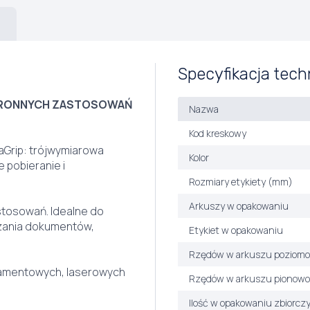
Specyfikacja tech
TRONNYCH ZASTOSOWAŃ
Nazwa
Kod kreskowy
aGrip: trójwymiarowa
Kolor
 pobieranie i
Rozmiary etykiety (mm)
Arkuszy w opakowaniu
tosowań. Idealne do
zania dokumentów,
Etykiet w opakowaniu
Rzędów w arkuszu poziomo
ramentowych, laserowych
Rzędów w arkuszu pionowo
Ilość w opakowaniu zbiorcz