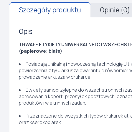
Szczegóły produktu
Opinie (0)
Opis
TRWAŁE ETYKIETY UNIWERSALNE DO WSZECHS
(papierowe; białe)
Posiadają unikalną i nowoczesną technologię Ultr
powierzchnia z tyłu arkusza gwarantuje równomierne
prowadzenie arkusza w drukarce.
Etykiety samoprzylepne do wszechstronnych zas
adresowania kopert i przesyłek pocztowych, oznac
produktów i wielu innych zadań.
Przeznaczone do wszystkich typów drukarek at
oraz kserokopiarek.