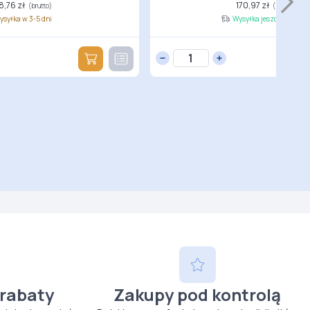
8,76 zł
170,97 zł
(brutto)
(brutto)
ysyłka w 3-5 dni
Wysyłka jeszcze dziś
 rabaty
Zakupy pod kontrolą