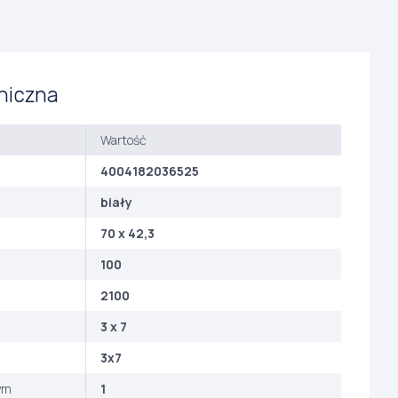
niczna
Wartość
4004182036525
biały
70 x 42,3
100
2100
3 x 7
3x7
ym
1