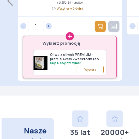
73,68 zł
(brutto)
Wysyłka w 3-5 dni
Wybierz promocję
Oliwa z oliwek PREMIUM -
Uniwersa
premia Avery Zweckform (do
podróżna
wyczerpania zapasów)
Kup 6 aby otrzymać
premia G
Kup 6 aby
Wybierz
Nasze
35 lat
20000+