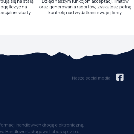
ydują się na stałą
Dzięki naszym funkcjom akceptacji, limitów
ogą liczyć na
oraz generowania raportów, zyskujesz pełną
pecjalne rabaty.
kontrolę nad wydatkami swojej firmy.
Nasze social media:
nformacji handlowych drogą elektroniczną.
o Handlowo-Usługowe Lobos sp. z o.o.,