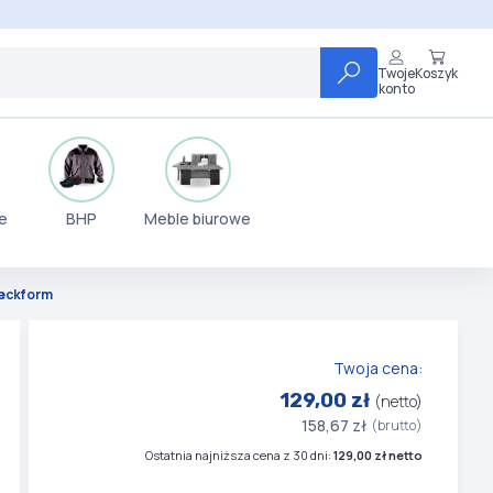
Twoje
Koszyk
konto
e
BHP
Meble biurowe
weckform
Twoja cena:
129,00 zł
(netto)
158,67 zł
(brutto)
Ostatnia najniższa cena z 30 dni:
129,00 zł netto