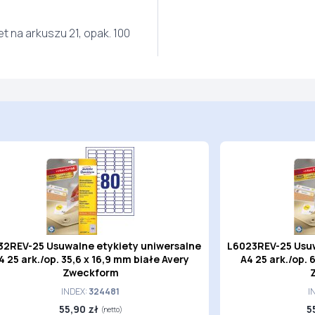
et na arkuszu 21, opak. 100
32REV-25 Usuwalne etykiety uniwersalne
L6023REV-25 Usuw
4 25 ark./op. 35,6 x 16,9 mm białe Avery
A4 25 ark./op. 
Zweckform
INDEX:
324481
I
55,90 zł
5
(netto)