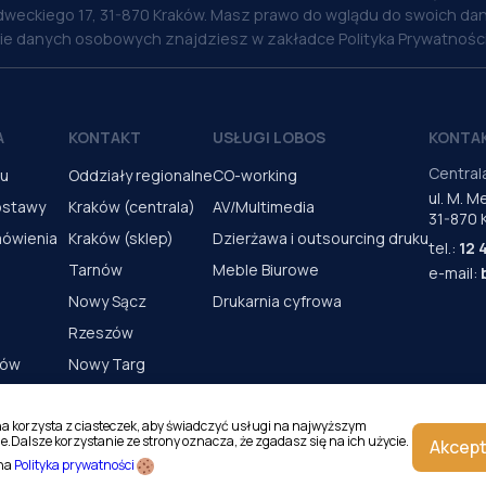
weckiego 17, 31-870 Kraków. Masz prawo do wglądu do swoich dan
nie danych osobowych znajdziesz w zakładce Polityka Prywatności
A
KONTAKT
USŁUGI LOBOS
KONTA
Central
pu
Oddziały regionalne
CO-working
ul. M. 
ostawy
Kraków (centrala)
AV/Multimedia
31-870 
mówienia
Kraków (sklep)
Dzierżawa i outsourcing druku
tel.:
12 
Tarnów
Meble Biurowe
e-mail:
Nowy Sącz
Drukarnia cyfrowa
Rzeszów
rów
Nowy Targ
s urządzeń
Kielce
Katowice
na korzysta z ciasteczek, aby świadczyć usługi na najwyższym
e.Dalsze korzystanie ze strony oznacza, że zgadasz się na ich użycie.
Akcept
Magazyn Kraków
 na
Polityka prywatności