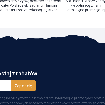
apewniamy szybką dostawę na terenie
Stali klienci, którzy zdec
całej Polski dzięki zaufanym firmom
współpracę z nami, m
kurierskim i naszej własnej logistyce.
atrakcyjne promocje i s
ystaj z rabatów
Zapisz się
odę na otrzymywanie newslettera, informacji o promocjach oraz i
anych osobowych w celach marketingowych przez Przedsiębiorstw