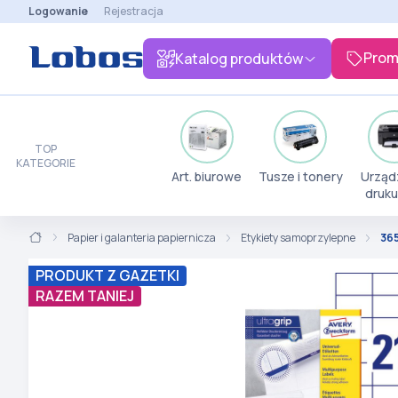
Logowanie
Rejestracja
Prom
Katalog produktów
TOP
KATEGORIE
Art. biurowe
Tusze i tonery
Urząd
druku
Papier i galanteria papiernicza
Etykiety samoprzylepne
365
PRODUKT Z GAZETKI
RAZEM TANIEJ