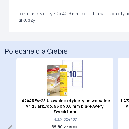
rozmiar etykiety 70 x 42,3 mm, kolor biały, liczba etyki
arkuszy
Polecane dla Ciebie
zt. )
L4744REV-25 Usuwalne etykiety uniwersalne
L47
m
A4 25 ark./op. 96 x 50,8 mm białe Avery
A
Zweckform
INDEX:
324487
59,90 zł
(netto)