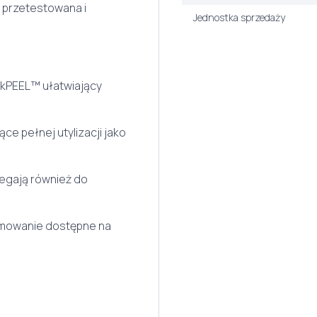
 przetestowana i
Jednostka sprzedaży
ckPEEL™ ułatwiający
ce pełnej utylizacji jako
legają również do
amowanie dostępne na