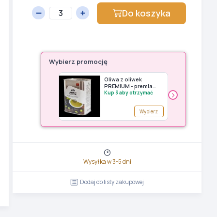
Do koszyka
Wybierz promocję
Oliwa z oliwek
U
PREMIUM - premia
ł
›
Avery Zweckform (do
Kup 3 aby otrzymać
A
K
wyczerpania
p
zapasów)
Wybierz
Wysyłka w 3-5 dni
Dodaj do listy zakupowej