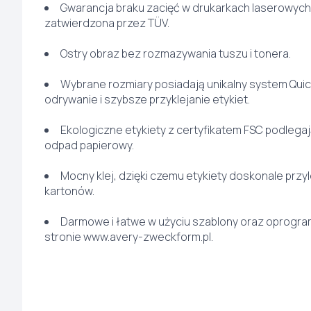
Gwarancja braku zacięć w drukarkach laserowych
zatwierdzona przez TÜV.
Ostry obraz bez rozmazywania tuszu i tonera.
Wybrane rozmiary posiadają unikalny system Qui
odrywanie i szybsze przyklejanie etykiet.
Ekologiczne etykiety z certyfikatem FSC podlegają
odpad papierowy.
Mocny klej, dzięki czemu etykiety doskonale przy
kartonów.
Darmowe i łatwe w użyciu szablony oraz oprogr
stronie www.avery-zweckform.pl.