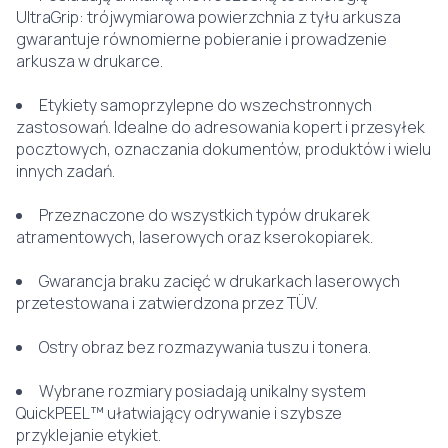
UltraGrip: trójwymiarowa powierzchnia z tyłu arkusza
gwarantuje równomierne pobieranie i prowadzenie
arkusza w drukarce.
Etykiety samoprzylepne do wszechstronnych
zastosowań. Idealne do adresowania kopert i przesyłek
pocztowych, oznaczania dokumentów, produktów i wielu
innych zadań.
Przeznaczone do wszystkich typów drukarek
atramentowych, laserowych oraz kserokopiarek.
Gwarancja braku zacięć w drukarkach laserowych
przetestowana i zatwierdzona przez TÜV.
Ostry obraz bez rozmazywania tuszu i tonera.
Wybrane rozmiary posiadają unikalny system
QuickPEEL™ ułatwiający odrywanie i szybsze
przyklejanie etykiet.