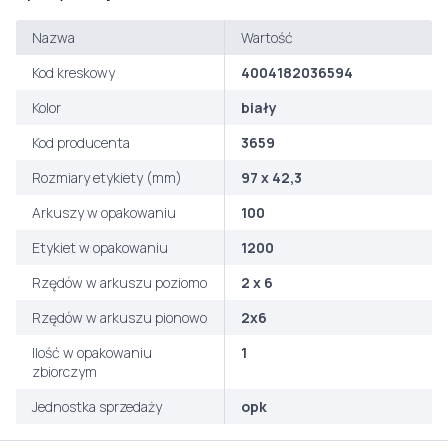
Nazwa
Wartość
Kod kreskowy
4004182036594
Kolor
biały
Kod producenta
3659
Rozmiary etykiety (mm)
97 x 42,3
Arkuszy w opakowaniu
100
Etykiet w opakowaniu
1200
Rzędów w arkuszu poziomo
2 x 6
Rzędów w arkuszu pionowo
2x6
Ilość w opakowaniu
1
zbiorczym
Jednostka sprzedaży
opk