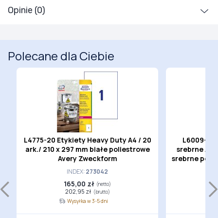
Opinie (0)
Polecane dla Ciebie
a
L4775-20 Etykiety Heavy Duty A4 / 20
L6009-20 
ark./ 210 x 297 mm białe poliestrowe
srebrne A4 
Avery Zweckform
srebrne poli
INDEX:
273042
165,00 zł
1
(netto)
202,95 zł
(brutto)
Wysyłka w 3-5 dni