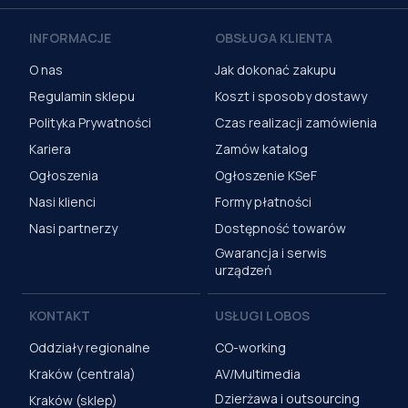
INFORMACJE
OBSŁUGA KLIENTA
O nas
Jak dokonać zakupu
Regulamin sklepu
Koszt i sposoby dostawy
Polityka Prywatności
Czas realizacji zamówienia
Kariera
Zamów katalog
Ogłoszenia
Ogłoszenie KSeF
Nasi klienci
Formy płatności
Nasi partnerzy
Dostępność towarów
Gwarancja i serwis
urządzeń
KONTAKT
USŁUGI LOBOS
Oddziały regionalne
CO-working
Kraków (centrala)
AV/Multimedia
Dzierżawa i outsourcing
Kraków (sklep)