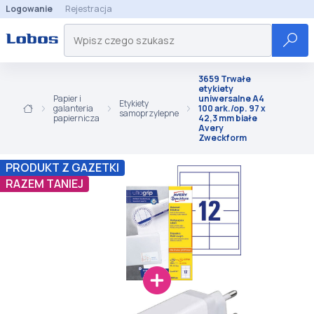
Logowanie
Rejestracja
3659 Trwałe
etykiety
Papier i
uniwersalne A4
Etykiety
galanteria
100 ark./op. 97 x
samoprzylepne
papiernicza
42,3 mm białe
Avery
Zweckform
PRODUKT Z GAZETKI
RAZEM TANIEJ