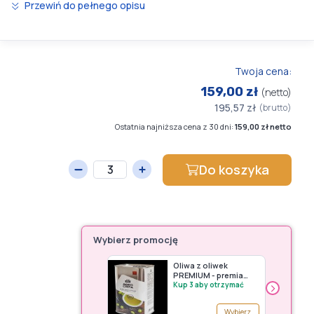
Przewiń do pełnego opisu
Twoja cena:
159,00 zł
(netto)
195,57 zł
(brutto)
Ostatnia najniższa cena z 30 dni:
159,00 zł netto
Do koszyka
Wybierz promocję
Oliwa z oliwek
PREMIUM - premia
›
Avery Zweckform (do
Kup 3 aby otrzymać
wyczerpania
zapasów)
Wybierz