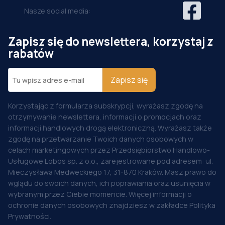
Nasze social media:
Zapisz się do newslettera, korzystaj z
rabatów
Zapisz się
Korzystając z formularza subskrypcji, wyrażasz zgodę na
otrzymywanie newslettera, informacji o promocjach oraz
informacji handlowych drogą elektroniczną. Wyrażasz także
zgodę na przetwarzanie Twoich danych osobowych w
celach marketingowych przez Przedsiębiorstwo Handlowo-
Usługowe Lobos sp. z o.o., zarejestrowane pod adresem: ul.
Mieczysława Medweckiego 17, 31-870 Kraków. Masz prawo do
wglądu do swoich danych, ich poprawiania oraz usunięcia w
wybranym przez Ciebie momencie. Więcej informacji o
ochronie danych osobowych znajdziesz w zakładce Polityka
Prywatności.