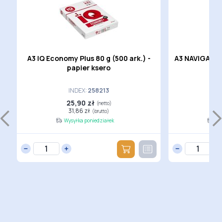
A3 IQ Economy Plus 80 g (500 ark.) -
A3 NAVIGATOR 
papier ksero
INDEX:
258213
25,90 zł
3
(netto)
31,86 zł
4
(brutto)
Wysyłka poniedziałek
Wy