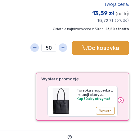
Twoja cena:
13,59 zł
(netto)
16,72 zł
(brutto)
Ostatnia najniższa cena z 30 dni:
13,59 zł netto
Do koszyka
Wybierz promocję
Torebka shopperka z
imitacji skóry z
›
kieszenią z przodu
Kup 50 aby otrzymać
czarno - grafitowa
Wittchen - premia
Wybierz
G150