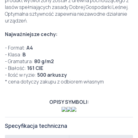
produkt wytworzony został z drewna pochodzącego z
lasów spełniających zasady Dobrej Gospodarki Leśnej.
Optymalna sztywność zapewnia niezawodne działanie
urządzeń.
Najważniejsze cechy:
- Format:
A4
- Klasa:
B
- Gramatura:
80 g/m2
- Białość:
161 CIE
- Ilość w ryzie:
500 arkuszy
* cena dotyczy zakupu z odbiorem własnym
OPISY SYMBOLI:
Specyfikacja techniczna