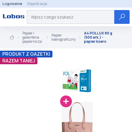
Logowanie
Rejestracja
Papier i
A4 POLLUX 80 g
Papier
galanteria
(500 ark.) -
kserograficzny
papiernicza
papier ksero
PRODUKT Z GAZETKI
RAZEM TANIEJ