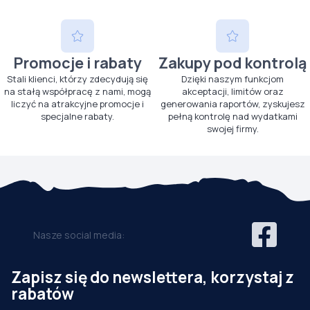
Promocje i rabaty
Zakupy pod kontrolą
Stali klienci, którzy zdecydują się
Dzięki naszym funkcjom
na stałą współpracę z nami, mogą
akceptacji, limitów oraz
liczyć na atrakcyjne promocje i
generowania raportów, zyskujesz
specjalne rabaty.
pełną kontrolę nad wydatkami
swojej firmy.
Nasze social media:
Zapisz się do newslettera, korzystaj z
rabatów