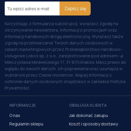
Zapisz się
Korzystając z formularza subskrypcji, wyrażasz zgodę na
otrzymywanie newslettera, informacji o promocjach oraz
informacji handlowych drogą elektroniczną. Wyrażasz także
zgodę na przetwarzanie Twoich danych osobowych w
celach marketingowych przez Przedsiębiorstwo Handlowo-
Usługowe Lobos sp. z o.o., zarejestrowane pod adresem: ul.
Mieczysława Medweckiego 17, 31-870 Kraków. Masz prawo do
wglądu do swoich danych, ich poprawiania oraz usunięcia w
wybranym przez Ciebie momencie. Więcej informacji o
ochronie danych osobowych znajdziesz w zakładce Polityka
Prywatności.
INFORMACJE
OBSŁUGA KLIENTA
O nas
Jak dokonać zakupu
Regulamin sklepu
Koszt i sposoby dostawy