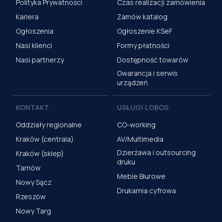
Polityka Prywatności
Czas realizacji zamówienia
Kariera
Zamów katalog
Ogłoszenia
Ogłoszenie KSeF
Nasi klienci
Formy płatności
Nasi partnerzy
Dostępność towarów
Gwarancja i serwis
urządzeń
KONTAKT
USŁUGI LOBOS
Oddziały regionalne
CO-working
Kraków (centrala)
AV/Multimedia
Dzierżawa i outsourcing
Kraków (sklep)
druku
Tarnów
Meble Biurowe
Nowy Sącz
Drukarnia cyfrowa
Rzeszów
Nowy Targ