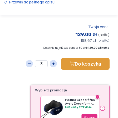
Przewiń do pełnego opisu
Twoja cena:
129,00 zł
(netto)
158,67 zł
(brutto)
Ostatnia najniższa cena z 30 dni:
129,00 zł netto
Do koszyka
Wybierz promocję
×
Poduszka podróżna
Avery Zweckform -
›
premia
Kup 3 aby otrzymać
Wybrano