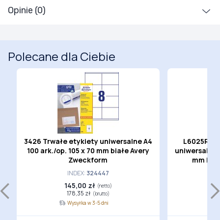
Opinie (0)
Polecane dla Ciebie
3426 Trwałe etykiety uniwersalne A4
L6025REV-
100 ark./op. 105 x 70 mm białe Avery
uniwersalne A
Zweckform
mm biał
INDEX:
324447
145,00 zł
(netto)
178,35 zł
(brutto)
Wysyłka w 3-5 dni