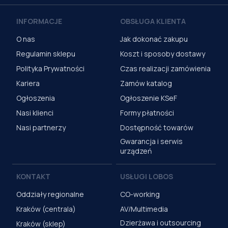
INFORMACJE
OBSŁUGA KLIENTA
O nas
Jak dokonać zakupu
Regulamin sklepu
Koszt i sposoby dostawy
Polityka Prywatności
Czas realizacji zamówienia
Kariera
Zamów katalog
Ogłoszenia
Ogłoszenie KSeF
Nasi klienci
Formy płatności
Nasi partnerzy
Dostępność towarów
Gwarancja i serwis
urządzeń
KONTAKT
USŁUGI LOBOS
Oddziały regionalne
CO-working
Kraków (centrala)
AV/Multimedia
Dzierżawa i outsourcing
Kraków (sklep)