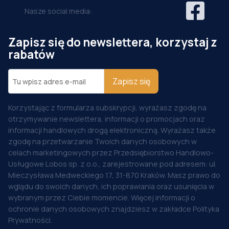
Nasze social media:
Zapisz się do newslettera, korzystaj z
rabatów
Zapisz się
Korzystając z formularza subskrypcji, wyrażasz zgodę na
otrzymywanie newslettera, informacji o promocjach oraz
informacji handlowych drogą elektroniczną. Wyrażasz także
zgodę na przetwarzanie Twoich danych osobowych w
celach marketingowych przez Przedsiębiorstwo Handlowo-
Usługowe Lobos sp. z o.o., zarejestrowane pod adresem: ul.
Mieczysława Medweckiego 17, 31-870 Kraków. Masz prawo do
wglądu do swoich danych, ich poprawiania oraz usunięcia w
wybranym przez Ciebie momencie. Więcej informacji o
ochronie danych osobowych znajdziesz w zakładce Polityka
Prywatności.