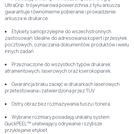
UltraGrip: trójwymiarowa powierzchnia z tyłu arkusza
gwarantuje równomierne pobieranie i prowadzenie
arkusza w drukarce.
Etykiety samoprzylepne do wszechstronnych
zastosowań. Idealne do adresowania kopert i przesyłek
pocztowych, oznaczania dokumentów, produktów i wielu
innych zadań.
Przeznaczone do wszystkich typów drukarek
atramentowych, laserowych oraz kserokopiarek.
Gwarancja braku zacięć w drukarkach laserowych
przetestowana i zatwierdzona przez TÜV.
Ostry obraz bez rozmazywania tuszu i tonera.
Wybrane rozmiary posiadają unikalny system
QuickPEEL™ ułatwiający odrywanie i szybsze
przyklejanie etykiet.