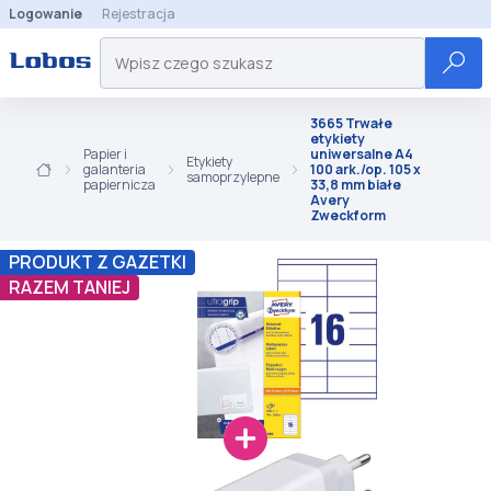
Logowanie
Rejestracja
3665 Trwałe
etykiety
Papier i
uniwersalne A4
Etykiety
galanteria
100 ark./op. 105 x
samoprzylepne
papiernicza
33,8 mm białe
Avery
Zweckform
PRODUKT Z GAZETKI
RAZEM TANIEJ