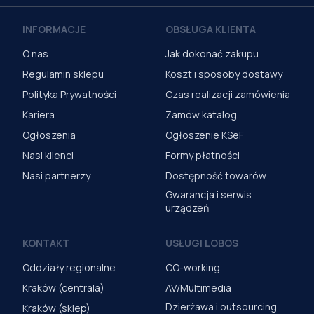
INFORMACJE
OBSŁUGA KLIENTA
O nas
Jak dokonać zakupu
Regulamin sklepu
Koszt i sposoby dostawy
Polityka Prywatności
Czas realizacji zamówienia
Kariera
Zamów katalog
Ogłoszenia
Ogłoszenie KSeF
Nasi klienci
Formy płatności
Nasi partnerzy
Dostępność towarów
Gwarancja i serwis
urządzeń
KONTAKT
USŁUGI LOBOS
Oddziały regionalne
CO-working
Kraków (centrala)
AV/Multimedia
Dzierżawa i outsourcing
Kraków (sklep)