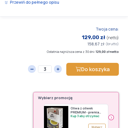
Przewiń do pełnego opisu
Twoja cena:
129,00 zł
(netto)
158,67 zł
(brutto)
Ostatnia najniższa cena z 30 dni:
129,00 zł netto
Do koszyka
Wybierz promocję
Oliwa z oliwek
PREMIUM - premia
›
Avery Zweckform (do
Kup 3 aby otrzymać
wyczerpania
zapasów)
Wybierz