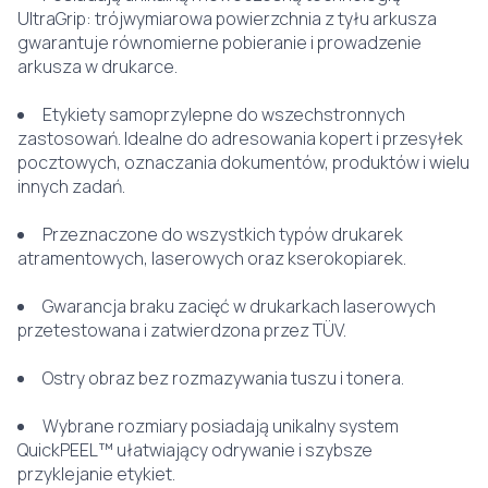
UltraGrip: trójwymiarowa powierzchnia z tyłu arkusza
gwarantuje równomierne pobieranie i prowadzenie
arkusza w drukarce.
Etykiety samoprzylepne do wszechstronnych
zastosowań. Idealne do adresowania kopert i przesyłek
pocztowych, oznaczania dokumentów, produktów i wielu
innych zadań.
Przeznaczone do wszystkich typów drukarek
atramentowych, laserowych oraz kserokopiarek.
Gwarancja braku zacięć w drukarkach laserowych
przetestowana i zatwierdzona przez TÜV.
Ostry obraz bez rozmazywania tuszu i tonera.
Wybrane rozmiary posiadają unikalny system
QuickPEEL™ ułatwiający odrywanie i szybsze
przyklejanie etykiet.