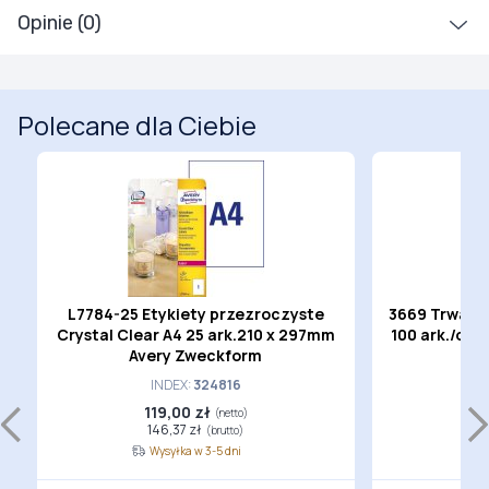
Opinie (0)
Polecane dla Ciebie
L7784-25 Etykiety przezroczyste
3669 Trwałe 
Crystal Clear A4 25 ark.210 x 297mm
100 ark./op.
m
Avery Zweckform
INDEX:
324816
119,00 zł
1
(netto)
146,37 zł
1
(brutto)
Wysyłka w 3-5 dni